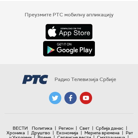
Преузмите РТС мобилну апликацију
Радио Телевизија Србије
|
|
|
|
ВЕСТИ
Политика
Регион
Свет
Србија данас
|
|
|
|
Хроника
Друштво
Економија
Мерила времена
Рат
|
|
|
|
у Украјини
Време
Сервисне вести
Сматрачница