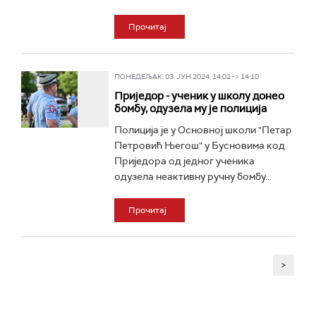
Прочитај
ПОНЕДЕЉАК, 03. ЈУН 2024, 14:02 -> 14:10
Приједор - ученик у школу донео
бомбу, одузела му је полиција
Полиција је у Основној школи "Петар
Петровић Његош" у Бусновима код
Приједора од једног ученика
одузела неактивну ручну бомбу...
Прочитај
>