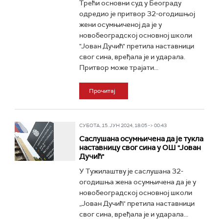
Трећи основни суд у Београду
одредио је притвор 32-огодишњој
жени осумњиченој да је у
новобеоградској основној школи
"Јован Дучић" претила наставници
свог сина, вређала је и ударала.
Притвор може трајати...
Прочитај
СУБОТА, 15. ЈУН 2024, 18:05 -> 00:43
Саслушана осумњичена да је тукла
наставницу свог сина у ОШ "Јован
Дучић"
У Тужилаштву је саслушана 32-
огодишња жена осумњичена да је у
новобеоградској основној школи
„Јован Дучић" претила наставници
свог сина, вређала је и ударала...