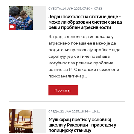
СУБОТА, 14. ЈУН 2025, 07:10 -> 07:13
Један психолог на стотине деце -
може ли образовни систем сам да
реши проблем агресивности
За рад с децом која испољавају
агресивно понашање важно је да
родитељи препознају проблем и да
сарађују, јер се тиме повећава
могућност за решење проблема,
истиче за РТС школски психолог и
психоаналитичар...
Прочитај
СРЕДА, 22. ЈАН 2025, 18:34 -> 19:11
Мушкарац претио у основној
школи у Раковици - приведен у
полицијску станицу