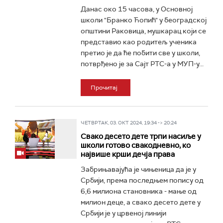
Данас око 15 часова, у Основној
школи "Бранко Ћопић" у београдској
општини Раковица, мушкарац који се
представио као родитељ ученика
претио је да ће побити све у школи,
потврђено је за Сајт РТС-а у МУП-у...
Прочитај
ЧЕТВРТАК, 03. ОКТ 2024, 19:34 -> 20:24
Свако десето дете трпи насиље у
школи готово свакодневно, ко
највише крши дечја права
Забрињавајућа је чињеница да је у
Србији, према последњем попису од
6,6 милиона становника - мање од
милион деце, а свако десето дете у
Србији је у црвеној линији