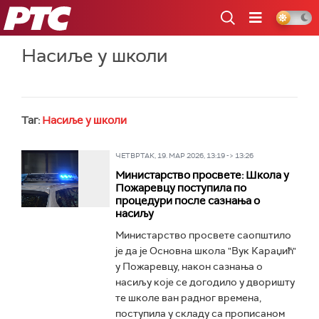
РТС
Насиље у школи
Таг:
Насиље у школи
ЧЕТВРТАК, 19. МАР 2026, 13:19 -> 13:26
Министарство просвете: Школа у
Пожаревцу поступила по
процедури после сазнања о
насиљу
Министарство просвете саопштило
је да је Основна школа "Вук Караџић"
у Пожаревцу, након сазнања о
насиљу које се догодило у дворишту
те школе ван радног времена,
поступила у складу са прописаном