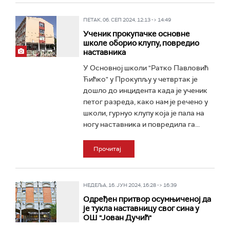
ПЕТАК, 06. СЕП 2024, 12:13 -> 14:49
Ученик прокупачке основне
школе оборио клупу, повредио
наставника
У Основној школи "Ратко Павловић
Ћићко" у Прокупљу у четвртак је
дошло до инцидента када је ученик
петог разреда, како нам је речено у
школи, гурнуо клупу која је пала на
ногу наставника и повредила га...
Прочитај
НЕДЕЉА, 16. ЈУН 2024, 16:28 -> 16:39
Одређен притвор осумњиченој да
је тукла наставницу свог сина у
ОШ "Јован Дучић"