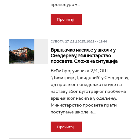
процедуром...
Прочитај
СУБОТА, 27. ДЕЦ 2025, 16:28 -> 18:44
Вршњачко насиље у школи у
Смедереву, Министарство
просвете: Сложена ситуација
Већи број ученика 2/4, ОШ
"Димитрије Давидовић" у Смедереву,
од прошлог понедељка не иде на
наставу због дуготрајног проблема
вршњачког насиља у одељењу.
Министарство просвете прати
поступање школе, а...
Прочитај