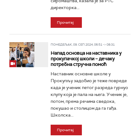
сиромаштва, казала је за РТС
директорка...
Прочитај
ПОНЕДЕЉАК, 09. СЕП 2024, 06:51 -> 08:31
Напад основца на наставника у
прокупачкој школи – дечаку
потребна стручна помоћ
Наставник основне школе у
Прокупљу задобио је теже повреде
када је ученик петог разреда гурнуо
клупу која је пала на њега. Ученик је,
потом, према речима сведока,
покушао и столицом да га гађа.
Школска...
Прочитај