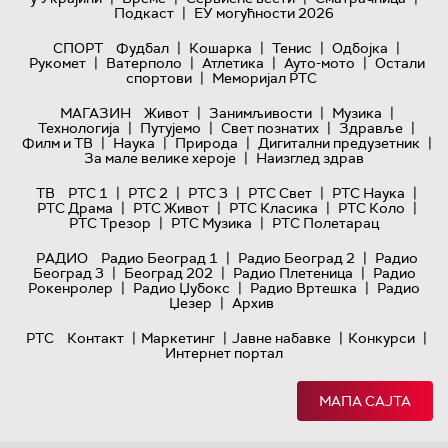
|
Подкаст
ЕУ могућности 2026
|
|
|
|
СПОРТ
Фудбал
Кошарка
Тенис
Одбојка
|
|
|
|
Рукомет
Ватерполо
Атлетика
Ауто-мото
Остали
|
спортови
Меморијал РТС
|
|
|
МАГАЗИН
Живот
Занимљивости
Музика
|
|
|
|
Технологијa
Путујемо
Свет познатих
Здравље
|
|
|
|
Филм и ТВ
Наука
Природа
Дигитални предузетник
|
За мале велике хероје
Наизглед здрав
|
|
|
|
|
ТВ
РТС 1
РТС 2
РТС 3
РТС Свет
РТС Наука
|
|
|
|
РТС Драма
РТС Живот
РТС Класика
РТС Коло
|
|
РТС Трезор
РТС Музика
РТС Полетарац
|
|
РАДИО
Радио Београд 1
Радио Београд 2
Радио
|
|
|
Београд 3
Београд 202
Радио Плетеница
Радио
|
|
|
Рокенролер
Радио Џубокс
Радио Вртешка
Радио
|
Џезер
Архив
|
|
|
|
РТС
Контакт
Маркетинг
Јавне набавке
Конкурси
Интернет портал
МАПА САЈТА