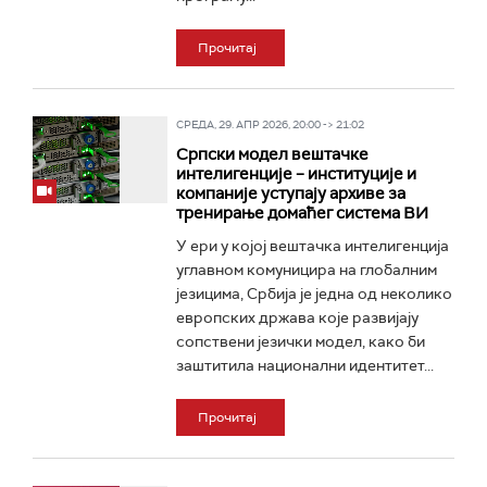
Прочитај
СРЕДА, 29. АПР 2026, 20:00 -> 21:02
Српски модел вештачке
интелигенције – институције и
компаније уступају архиве за
тренирање домаћег система ВИ
У ери у којој вештачка интелигенција
углавном комуницира на глобалним
језицима, Србија је једна од неколико
европских држава које развијају
сопствени језички модел, како би
заштитила национални идентитет...
Прочитај