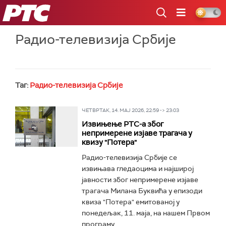
РТС
Радио-телевизија Србије
Таг:
Радио-телевизија Србије
ЧЕТВРТАК, 14. МАЈ 2026, 22:59 -> 23:03
Извињење РТС-а због
непримерене изјаве трагача у
квизу "Потера"
Радио-телевизија Србије се
извињава гледаоцима и најширој
јавности због непримерене изјаве
трагача Милана Буквића у епизоди
квиза "Потера" емитованој у
понедељак, 11. маја, на нашем Првом
програму...