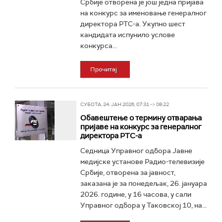
Србије отворена је још једна пријава
на конкурс за именовање генералног
директора РТС-а. Укупно шест
кандидата испунило услове
конкурса...
Прочитај
СУБОТА, 24. ЈАН 2026, 07:31 -> 08:22
Обавештење о термину отварања
пријаве на конкурс за генералног
директора РТС-а
Седница Управног одбора Јавне
медијске установе Радио-телевизије
Србије, отворена за јавност,
заказана је за понедељак, 26. јануара
2026. године, у 16 часова, у сали
Управног одбора у Таковској 10, на...