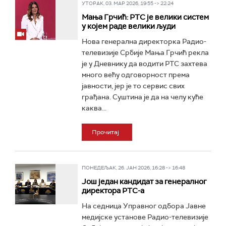
УТОРАК, 03. МАР 2026, 19:55 -> 22:24
Мања Грчић: РТС је велики систем
у којем раде велики људи
Нова генерална директорка Радио-
телевизије Србије Мања Грчић рекла
је у Дневнику да водити РТС захтева
много већу одговорност према
јавности, јер је то сервис свих
грађана. Суштина је да на челу куће
каква...
Прочитај
ПОНЕДЕЉАК, 26. ЈАН 2026, 16:28 -> 16:48
Још један кандидат за генералног
директора РТС-а
На седница Управног одбора Јавне
медијске установе Радио-телевизије