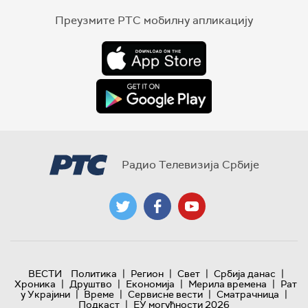
Преузмите РТС мобилну апликацију
Радио Телевизија Србије
|
|
|
|
ВЕСТИ
Политика
Регион
Свет
Србија данас
|
|
|
|
Хроника
Друштво
Економија
Мерила времена
Рат
|
|
|
|
у Украјини
Време
Сервисне вести
Сматрачница
|
Подкаст
ЕУ могућности 2026