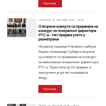
Прочитај
ЧЕТВРТАК, 22. ЈАН 2026, 13:46 -> 16:44
Отворене коверте са пријавама на
конкурс за генералног директора
РТС-а – пет пријава узето у
разматрање
На јавној седници Управног одбора
Радио-телевизије Србије отворене
су коверте са пријавама на конкурс
за именовање генералног директора
РТС-а. Пристигло је 10 пријава, а
закључено је да пет кандидата
имају...
Прочитај
ПЕТАК, 16. ЈАН 2026, 16:39 -> 16:52