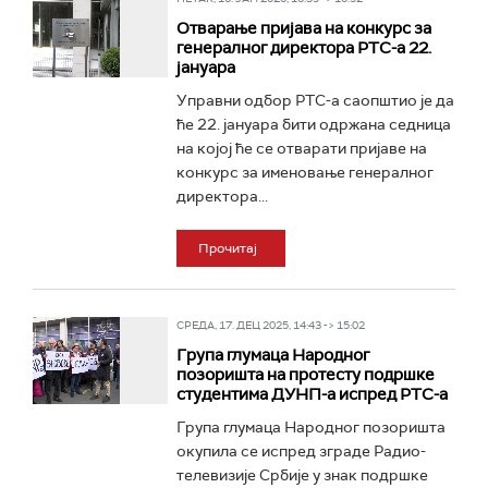
Отварање пријава на конкурс за
генералног директора РТС-а 22.
јануара
Управни одбор РТС-а саопштио је да
ће 22. јануара бити одржана седница
на којој ће се отварати пријаве на
конкурс за именовање генералног
директора...
Прочитај
СРЕДА, 17. ДЕЦ 2025, 14:43 -> 15:02
Група глумаца Народног
позоришта на протесту подршке
студентима ДУНП-а испред РТС-а
Група глумаца Народног позоришта
окупила се испред зграде Радио-
телевизије Србије у знак подршке