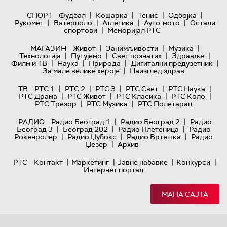
|
|
|
|
СПОРТ
Фудбал
Кошарка
Тенис
Одбојка
|
|
|
|
Рукомет
Ватерполо
Атлетика
Ауто-мото
Остали
|
спортови
Меморијал РТС
|
|
|
МАГАЗИН
Живот
Занимљивости
Музика
|
|
|
|
Технологијa
Путујемо
Свет познатих
Здравље
|
|
|
|
Филм и ТВ
Наука
Природа
Дигитални предузетник
|
За мале велике хероје
Наизглед здрав
|
|
|
|
|
ТВ
РТС 1
РТС 2
РТС 3
РТС Свет
РТС Наука
|
|
|
|
РТС Драма
РТС Живот
РТС Класика
РТС Коло
|
|
РТС Трезор
РТС Музика
РТС Полетарац
|
|
РАДИО
Радио Београд 1
Радио Београд 2
Радио
|
|
|
Београд 3
Београд 202
Радио Плетеница
Радио
|
|
|
Рокенролер
Радио Џубокс
Радио Вртешка
Радио
|
Џезер
Архив
|
|
|
|
РТС
Контакт
Маркетинг
Јавне набавке
Конкурси
Интернет портал
МАПА САЈТА