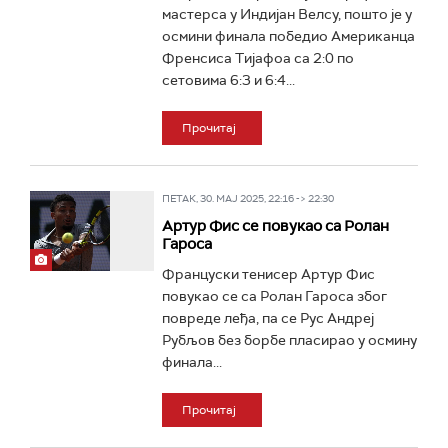
мастерса у Индијан Велсу, пошто је у
осмини финала победио Американца
Френсиса Тијафоа са 2:0 по
сетовима 6:3 и 6:4...
Прочитај
ПЕТАК, 30. МАЈ 2025, 22:16 -> 22:30
Артур Фис се повукао са Ролан
Гароса
Француски тенисер Артур Фис
повукао се са Ролан Гароса због
повреде леђа, па се Рус Андреј
Рубљов без борбе пласирао у осмину
финала...
Прочитај