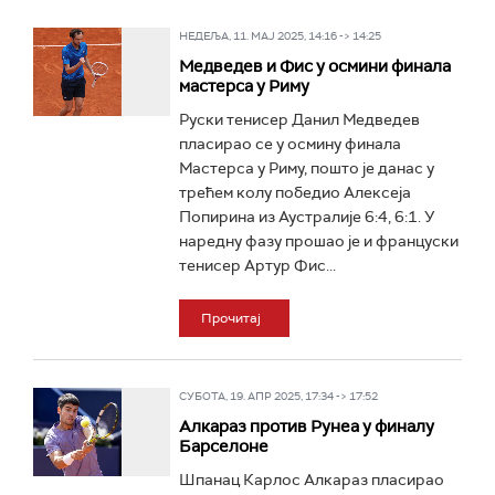
НЕДЕЉА, 11. МАЈ 2025, 14:16 -> 14:25
Медведев и Фис у осмини финала
мастерса у Риму
Руски тенисер Данил Медведев
пласирао се у осмину финала
Мастерса у Риму, пошто је данас у
трећем колу победио Алексеја
Попирина из Аустралије 6:4, 6:1. У
наредну фазу прошао је и француски
тенисер Артур Фис...
Прочитај
СУБОТА, 19. АПР 2025, 17:34 -> 17:52
Алкараз против Рунеа у финалу
Барселоне
Шпанац Карлос Алкараз пласирао