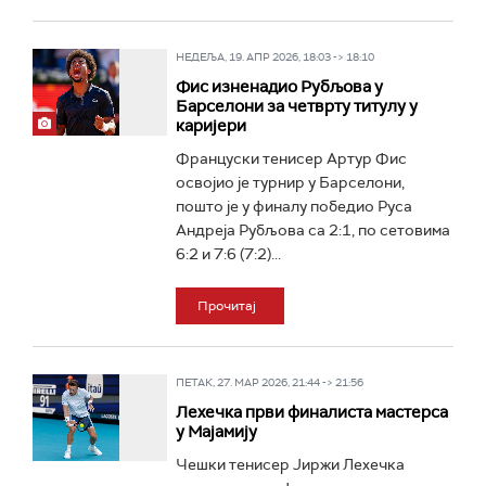
НЕДЕЉА, 19. АПР 2026, 18:03 -> 18:10
Фис изненадио Рубљова у
Барселони за четврту титулу у
каријери
Француски тенисер Артур Фис
освојио је турнир у Барселони,
пошто је у финалу победио Руса
Андреја Рубљова са 2:1, по сетовима
6:2 и 7:6 (7:2)...
Прочитај
ПЕТАК, 27. МАР 2026, 21:44 -> 21:56
Лехечка први финалиста мастерса
у Мајамију
Чешки тенисер Јиржи Лехечка