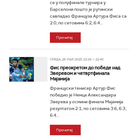
се у полуфинале турнира у
Барселони пошто је рутински
савладао Француза Артура Фиса са
2:0, по сетовима 6:2, 6:4...
Прочитај
СРЕДА, 26. МАР 2025, 22:19 -> 22:40
Фис преокретом до победе над
Зверевом и четвртфинала
Мајамија
Француски тенисер Артур Фис
победио је Немца Александера
Зверева у осмини финала Мајамија
резултатом 2:1, по сетовима 3:6, 6:3,
6:4...
Прочитај