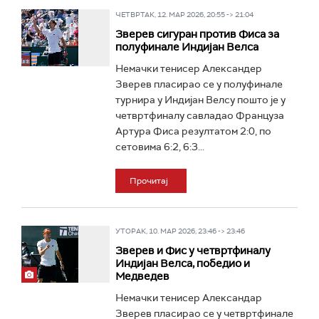
ЧЕТВРТАК, 12. МАР 2026, 20:55 -> 21:04
Зверев сигуран против Фиса за
полуфинале Индијан Велса
Немачки тенисер Александер
Зверев пласирао се у полуфинале
турнира у Индијан Велсу пошто је у
четвртфиналу савладао Француза
Артура Фиса резултатом 2:0, по
сетовима 6:2, 6:3...
Прочитај
УТОРАК, 10. МАР 2026, 23:46 -> 23:46
Зверев и Фис у четвртфиналу
Индијан Велса, победио и
Медведев
Немачки тенисер Александар
Зверев пласирао се у четвртфинале