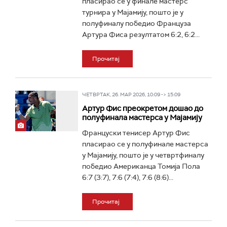
пласирао се у финале мастерс
турнира у Мајамију, пошто је у
полуфиналу победио Француза
Артура Фиса резултатом 6:2, 6:2...
Прочитај
ЧЕТВРТАК, 26. МАР 2026, 10:09 -> 15:09
Артур Фис преокретом дошао до
полуфинала мастерса у Мајамију
Француски тенисер Артур Фис
пласирао се у полуфинале мастерса
у Мајамију, пошто је у четвртфиналу
победио Американца Томија Пола
6:7 (3:7), 7:6 (7:4), 7:6 (8:6)...
Прочитај