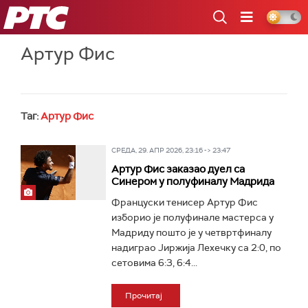
РТС
Артур Фис
Таг:
Артур Фис
СРЕДА, 29. АПР 2026, 23:16 -> 23:47
Артур Фис заказао дуел са
Синером у полуфиналу Мадрида
Француски тенисер Артур Фис
изборио је полуфинале мастерса у
Мадриду пошто је у четвртфиналу
надиграо Јиржија Лехечку са 2:0, по
сетовима 6:3, 6:4...
Прочитај