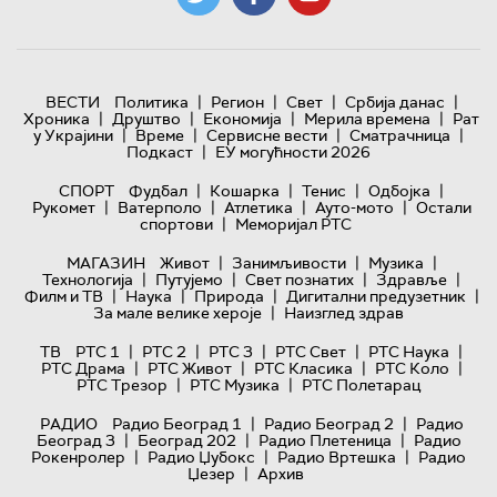
|
|
|
|
ВЕСТИ
Политика
Регион
Свет
Србија данас
|
|
|
|
Хроника
Друштво
Економија
Мерила времена
Рат
|
|
|
|
у Украјини
Време
Сервисне вести
Сматрачница
|
Подкаст
ЕУ могућности 2026
|
|
|
|
СПОРТ
Фудбал
Кошарка
Тенис
Одбојка
|
|
|
|
Рукомет
Ватерполо
Атлетика
Ауто-мото
Остали
|
спортови
Меморијал РТС
|
|
|
МАГАЗИН
Живот
Занимљивости
Музика
|
|
|
|
Технологијa
Путујемо
Свет познатих
Здравље
|
|
|
|
Филм и ТВ
Наука
Природа
Дигитални предузетник
|
За мале велике хероје
Наизглед здрав
|
|
|
|
|
ТВ
РТС 1
РТС 2
РТС 3
РТС Свет
РТС Наука
|
|
|
|
РТС Драма
РТС Живот
РТС Класика
РТС Коло
|
|
РТС Трезор
РТС Музика
РТС Полетарац
|
|
РАДИО
Радио Београд 1
Радио Београд 2
Радио
|
|
|
Београд 3
Београд 202
Радио Плетеница
Радио
|
|
|
Рокенролер
Радио Џубокс
Радио Вртешка
Радио
|
Џезер
Архив