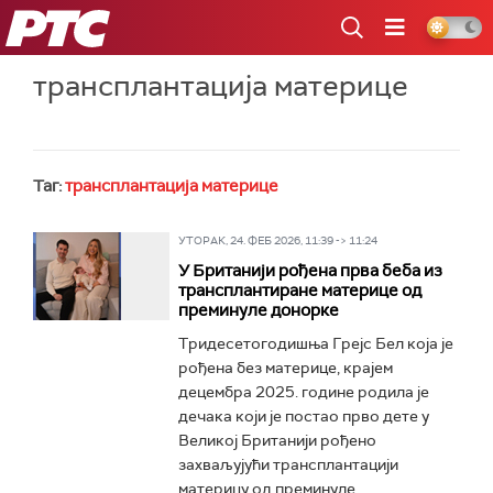
РТС
трансплантација материце
Таг:
трансплантација материце
УТОРАК, 24. ФЕБ 2026, 11:39 -> 11:24
У Британији рођена прва беба из
трансплантиране материце од
преминуле донорке
Тридесетогодишња Грејс Бел која је
рођена без материце, крајем
децембра 2025. године родила је
дечака који је постао прво дете у
Великој Британији рођено
захваљујући трансплантацији
материцу од преминуле...