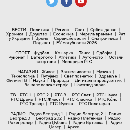
|
|
|
|
ВЕСТИ
Политика
Регион
Свет
Србија данас
|
|
|
|
Хроника
Друштво
Економија
Мерила времена
Рат
|
|
|
|
у Украјини
Време
Сервисне вести
Сматрачница
|
Подкаст
ЕУ могућности 2026
|
|
|
|
СПОРТ
Фудбал
Кошарка
Тенис
Одбојка
|
|
|
|
Рукомет
Ватерполо
Атлетика
Ауто-мото
Остали
|
спортови
Меморијал РТС
|
|
|
МАГАЗИН
Живот
Занимљивости
Музика
|
|
|
|
Технологијa
Путујемо
Свет познатих
Здравље
|
|
|
|
Филм и ТВ
Наука
Природа
Дигитални предузетник
|
За мале велике хероје
Наизглед здрав
|
|
|
|
|
ТВ
РТС 1
РТС 2
РТС 3
РТС Свет
РТС Наука
|
|
|
|
РТС Драма
РТС Живот
РТС Класика
РТС Коло
|
|
РТС Трезор
РТС Музика
РТС Полетарац
|
|
РАДИО
Радио Београд 1
Радио Београд 2
Радио
|
|
|
Београд 3
Београд 202
Радио Плетеница
Радио
|
|
|
Рокенролер
Радио Џубокс
Радио Вртешка
Радио
|
Џезер
Архив