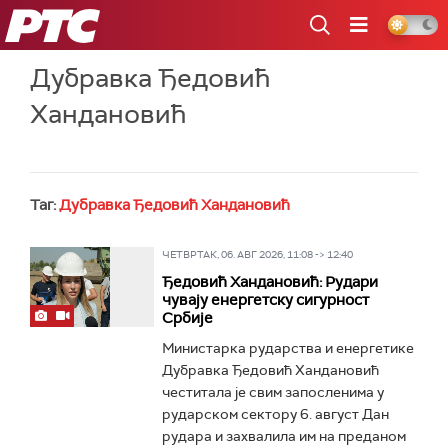
РТС
Дубравка Ђедовић
Хандановић
Таг:
Дубравка Ђедовић Хандановић
ЧЕТВРТАК, 06. АВГ 2026, 11:08 -> 12:40
Ђедовић Хандановић: Рудари
чувају енергетску сигурност
Србије
Министарка рударства и енергетике
Дубравка Ђедовић Хандановић
честитала је свим запосленима у
рударском сектору 6. август Дан
рудара и захвалила им на преданом