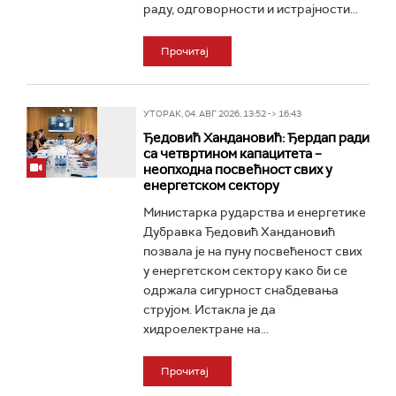
раду, одговорности и истрајности...
Прочитај
УТОРАК, 04. АВГ 2026, 13:52 -> 16:43
Ђедовић Хандановић: Ђердап ради
са четвртином капацитета –
неопходна посвећност свих у
енергетском сектору
Министарка рударства и енергетике
Дубравка Ђедовић Хандановић
позвала је на пуну посвећеност свих
у енергетском сектору како би се
одржала сигурност снабдевања
струјом. Истакла је да
хидроелектране на...
Прочитај