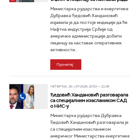
Министарка рударства и енергетике
Дубравка Ђедовић Хандановић
изјавила је да постоје индиције да ће
Нафтна индустрија Србије од
америчке администрације добити
лиценцу за наставак оперативних
активности...
Прочитај
ЧЕТВРТАК, 30. ЈУЛ 2026, 20:53 -> 21:06
Ђедовић Хандановић разговарала
са специјалним изаслаником САД
о НИС-у
Министарка рударства Дубравка
Ђедовић Хандановић разговарала је
са специјалним изаслаником
америчког Министарства енергетике