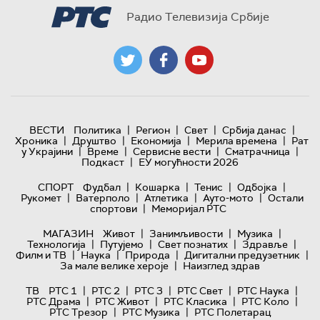
Радио Телевизија Србије
|
|
|
|
ВЕСТИ
Политика
Регион
Свет
Србија данас
|
|
|
|
Хроника
Друштво
Економија
Мерила времена
Рат
|
|
|
|
у Украјини
Време
Сервисне вести
Сматрачница
|
Подкаст
ЕУ могућности 2026
|
|
|
|
СПОРТ
Фудбал
Кошарка
Тенис
Одбојка
|
|
|
|
Рукомет
Ватерполо
Атлетика
Ауто-мото
Остали
|
спортови
Меморијал РТС
|
|
|
МАГАЗИН
Живот
Занимљивости
Музика
|
|
|
|
Технологијa
Путујемо
Свет познатих
Здравље
|
|
|
|
Филм и ТВ
Наука
Природа
Дигитални предузетник
|
За мале велике хероје
Наизглед здрав
|
|
|
|
|
ТВ
РТС 1
РТС 2
РТС 3
РТС Свет
РТС Наука
|
|
|
|
РТС Драма
РТС Живот
РТС Класика
РТС Коло
|
|
РТС Трезор
РТС Музика
РТС Полетарац