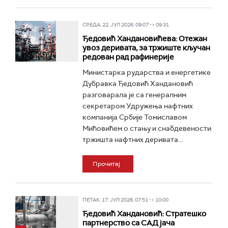
СРЕДА, 22. ЈУЛ 2026, 09:07 -> 09:31
Ђедовић Хандановићева: Отежан
увоз деривата, за тржиште кључан
редован рад рафинерије
Министарка рударства и енергетике
Дубравка Ђедовић Хандановић
разговарала је са генералним
секретаром Удружења нафтних
компанија Србије Томиславом
Мићовићем о стању и снабдевености
тржишта нафтних деривата...
Прочитај
ПЕТАК, 17. ЈУЛ 2026, 07:51 -> 10:00
Ђедовић Хандановић: Стратешко
партнерство са САД јача