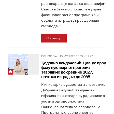
разговарала је данас са делегацијом
Светске банке о спровођењу прве
фазе новог гасног програма који
обухвата изградњу прве деонице
гасовода...
Прочитај
ПОНЕДЕЉАК, 13. ЈУЛ 2026, 16:39 -> 19:42
Ђедовић Хандановић: Циљ да прву
фазу нуклеарног програма
завршимо до средине 2027,
почетак изградње до 2035.
Министарка рударства и енергетике
Дубравка Ђедовић Хандановић
изјавила је на отварању радионице о
улози и одговорностима
Националног тела за спровођење
Програма нуклеарне енергије