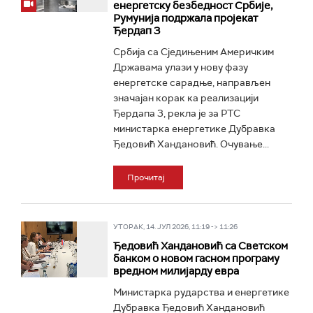
енергетску безбедност Србије,
Румунија подржала пројекат
Ђердап 3
Србија са Сједињеним Америчким
Државама улази у нову фазу
енергетске сарадње, направљен
значајан корак ка реализацији
Ђердапа 3, рекла је за РТС
министарка енергетике Дубравка
Ђедовић Хандановић. Очување...
Прочитај
УТОРАК, 14. ЈУЛ 2026, 11:19 -> 11:26
Ђедовић Хандановић са Светском
банком о новом гасном програму
вредном милијарду евра
Министарка рударства и енергетике
Дубравка Ђедовић Хандановић