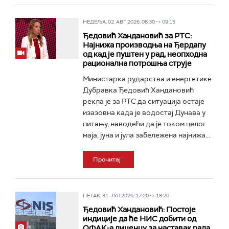
НЕДЕЉА, 02. АВГ 2026, 08:30 -> 09:15
Ђедовић Хандановић за РТС:
Најнижа производња на Ђердапу
oд кад је пуштен у рад, неопходна
рационална потрошња струје
Министарка рударства и енергетике
Дубравка Ђедовић Хандановић
рекла је за РТС да ситуација остаје
изазовна када је водостај Дунава у
питању, наводећи да је током целог
маја, јуна и јула забележена најнижа...
Прочитај
ПЕТАК, 31. ЈУЛ 2026, 17:20 -> 18:20
Ђедовић Хандановић: Постоје
индиције да ће НИС добити од
ОФАК-а лиценцу за наставак рада