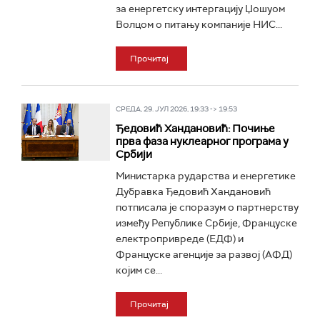
за енергетску интергацију Џошуом
Волцом о питању компаније НИС...
Прочитај
СРЕДА, 29. ЈУЛ 2026, 19:33 -> 19:53
Ђедовић Хандановић: Почиње
прва фаза нуклеарног програма у
Србији
Министарка рударства и енергетике
Дубравка Ђедовић Хандановић
потписала је споразум о партнерству
између Републике Србије, Француске
електропривреде (ЕДФ) и
Француске агенције за развој (АФД)
којим се...
Прочитај