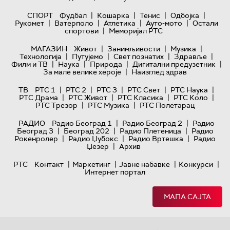
|
|
|
|
СПОРТ
Фудбал
Кошарка
Тенис
Одбојка
|
|
|
|
Рукомет
Ватерполо
Атлетика
Ауто-мото
Остали
|
спортови
Меморијал РТС
|
|
|
МАГАЗИН
Живот
Занимљивости
Музика
|
|
|
|
Технологијa
Путујемо
Свет познатих
Здравље
|
|
|
|
Филм и ТВ
Наука
Природа
Дигитални предузетник
|
За мале велике хероје
Наизглед здрав
|
|
|
|
|
ТВ
РТС 1
РТС 2
РТС 3
РТС Свет
РТС Наука
|
|
|
|
РТС Драма
РТС Живот
РТС Класика
РТС Коло
|
|
РТС Трезор
РТС Музика
РТС Полетарац
|
|
РАДИО
Радио Београд 1
Радио Београд 2
Радио
|
|
|
Београд 3
Београд 202
Радио Плетеница
Радио
|
|
|
Рокенролер
Радио Џубокс
Радио Вртешка
Радио
|
Џезер
Архив
|
|
|
|
РТС
Контакт
Маркетинг
Јавне набавке
Конкурси
Интернет портал
МАПА САЈТА