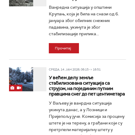
Ванредна ситуација у општини
Крупањ, која је била на снази од 6.
јануара због обилних снежних
падавина, укинута је због
стабилизације прилика...
Прочитај
СРЕДА, 14. ЈАН 2026, 06:15 -> 16:51
У већем делу земље
стабилизована ситуација са
струјом, на појединим путним
правцима снег до пет центиметара
У Ваљеву је ванрдна ситуација
укинута данас, а у Лозници и
Пријепољу јуче. Комисија за процену
штете је на терену, а грађани који су
претрпели материјалну штету у