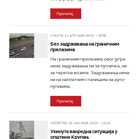
Прочитај
СУБОТА, 11. АПР 2026, 06:42 -> 06:56
Без задржавања на граничним
прелазима
На граничним прелазима овог јутра
нема задржавања ни за путничка, ни
за теретна возила. Задржавања нема
ни на наплатним станицама на ауто-
путевима...
Прочитај
ЧЕТВРТАК, 15. ЈАН 2026, 13:03 -> 13:14
Укинута ванредна ситуација у
општини Крупањ