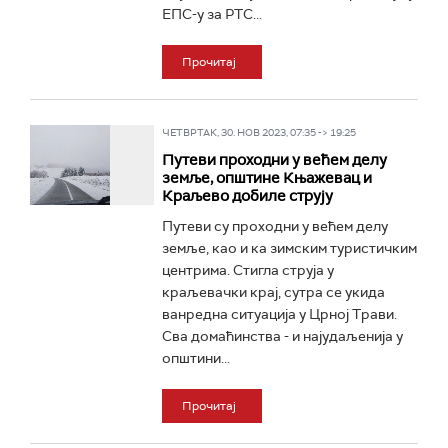
ЕПС-у за РТС...
Прочитај
ЧЕТВРТАК, 30. НОВ 2023, 07:35 -> 19:25
Путеви проходни у већем делу
земље, општине Књажевац и
Краљево добиле струју
Путеви су проходни у већем делу
земље, као и ка зимским туристичким
центрима. Стигла струја у
краљевачки крај, сутра се укида
ванредна ситуација у Црној Трави.
Сва домаћинства - и најудаљенија у
општини...
Прочитај