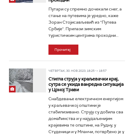
проходни
Путари су спремно дочекали снег, а
стање на путевима је уредно, каже
Зоран Стојисављевић из "Путева
Србије". Прилази зимским
туристичким центрима проходни...
Прочитај
ЧЕТВРТАК, 30. НОВ 2023, 18:25 -> 18:57
Стигла струја у краљевачки крај,
сутра се укида ванредна ситуација
у Црној Трави
Снабдевање електричном енергијом
у краљевачкој општини је
стабилизивано. Струју су добила сва
домаћинства и у најудаљенијим
крајевима те општине, на Рудну, у
Студеници и у Мланчи, потврђено је у