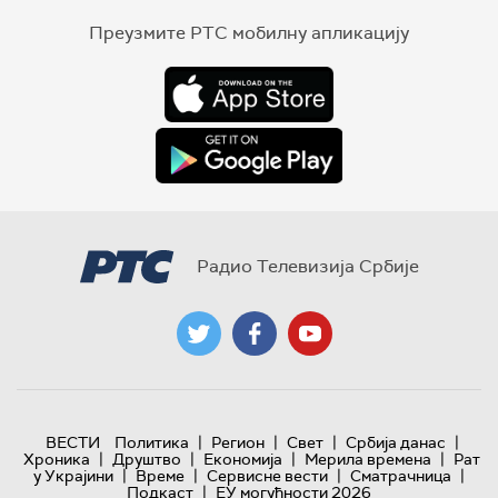
Преузмите РТС мобилну апликацију
Радио Телевизија Србије
|
|
|
|
ВЕСТИ
Политика
Регион
Свет
Србија данас
|
|
|
|
Хроника
Друштво
Економија
Мерила времена
Рат
|
|
|
|
у Украјини
Време
Сервисне вести
Сматрачница
|
Подкаст
ЕУ могућности 2026