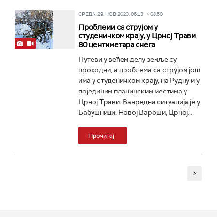
СРЕДА, 29. НОВ 2023, 06:13 -> 08:50
Проблеми са струјом у
студеничком крају, у Црној Трави
80 центиметара снега
Путеви у већем делу земље су
проходни, а проблема са струјом још
има у студеничком крају, на Рудну и у
појединим планинским местима у
Црној Трави. Ванредна ситуација је у
Бабушници, Новој Вароши, Црној...
Прочитај
>