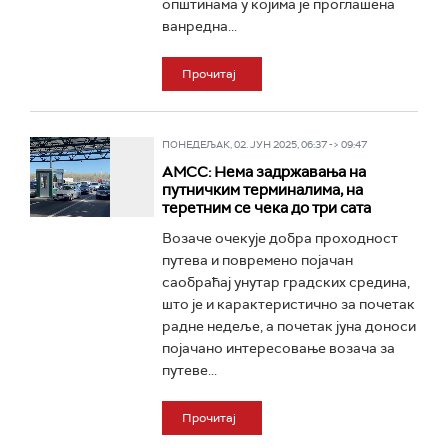
општинама у којима је проглашена
ванредна...
Прочитај
ПОНЕДЕЉАК, 02. ЈУН 2025, 06:37 -> 09:47
АМСС: Нема задржавања на
путничким терминалима, на
теретним се чека до три сата
Возаче очекује добра проходност
путева и повремено појачан
саобраћај унутар градских средина,
што је и карактеристично за почетак
радне недеље, а почетак јуна доноси
појачано интересовање возача за
путеве...
Прочитај