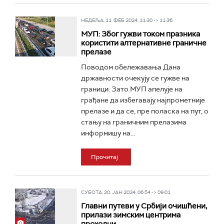
НЕДЕЉА, 11. ФЕБ 2024, 11:30 -> 11:36
МУП: Због гужви током празника
користити алтернативне граничне
прелазе
Поводом обележавања Дана
државности очекују се гужве на
граници. Зато МУП апелује на
грађане да избегавају најпрометније
прелазе и да се, пре поласка на пут, о
стању на граничним прелазима
информишу на...
Прочитај
СУБОТА, 20. ЈАН 2024, 06:54 -> 09:01
Главни путеви у Србији очишћени,
прилази зимским центрима