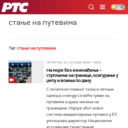
РТС
стање на путевима
Таг:
стање на путевима
ЧЕТВРТАК, 18. ЈУН 2026, 08:00 -> 08:53
На море без изненађења –
стрпљење на граници, осигурање у
џепу и вожња по дану
С почетком главног таласа летњих
одмора очекују се веће гужве на
путевима и дужа чекања на
границама. Најпре због новог
система евидентирања путника у ЕУ,
упозорава директор Националне
асоцијације туристичких...