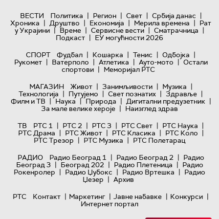
|
|
|
|
ВЕСТИ
Политика
Регион
Свет
Србија данас
|
|
|
|
Хроника
Друштво
Економија
Мерила времена
Рат
|
|
|
|
у Украјини
Време
Сервисне вести
Сматрачница
|
Подкаст
ЕУ могућности 2026
|
|
|
|
СПОРТ
Фудбал
Кошарка
Тенис
Одбојка
|
|
|
|
Рукомет
Ватерполо
Атлетика
Ауто-мото
Остали
|
спортови
Меморијал РТС
|
|
|
МАГАЗИН
Живот
Занимљивости
Музика
|
|
|
|
Технологијa
Путујемо
Свет познатих
Здравље
|
|
|
|
Филм и ТВ
Наука
Природа
Дигитални предузетник
|
За мале велике хероје
Наизглед здрав
|
|
|
|
|
ТВ
РТС 1
РТС 2
РТС 3
РТС Свет
РТС Наука
|
|
|
|
РТС Драма
РТС Живот
РТС Класика
РТС Коло
|
|
РТС Трезор
РТС Музика
РТС Полетарац
|
|
РАДИО
Радио Београд 1
Радио Београд 2
Радио
|
|
|
Београд 3
Београд 202
Радио Плетеница
Радио
|
|
|
Рокенролер
Радио Џубокс
Радио Вртешка
Радио
|
Џезер
Архив
|
|
|
|
РТС
Контакт
Маркетинг
Јавне набавке
Конкурси
Интернет портал