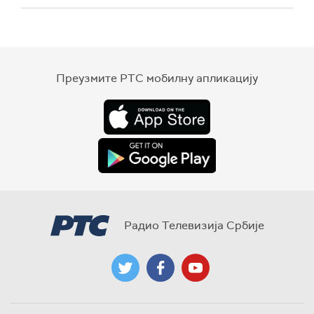
Преузмите РТС мобилну апликацију
Радио Телевизија Србије