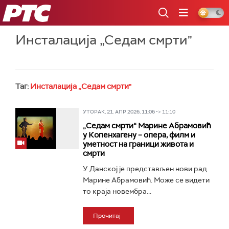
РТС
Инсталација „Седам смрти"
Таг:
Инсталација „Седам смрти"
УТОРАК, 21. АПР 2026, 11:06 -> 11:10
„Седам смрти“ Марине Абрамовић
у Копенхагену – опера, филм и
уметност на граници живота и
смрти
У Данској је представљен нови рад
Марине Абрамовић. Може се видети
то краја новембра...
Прочитај