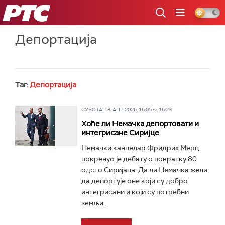
РТС
Депортација
Таг:
Депортација
СУБОТА, 18. АПР 2026, 16:05 -> 16:23
Хоће ли Немачка депортовати и
интегрисане Сиријце
Немачки канцелар Фридрих Мерц
покренуо је дебату о повратку 80
одсто Сиријаца. Да ли Немачка жели
да депортује оне који су добро
интегрисани и који су потребни
земљи...