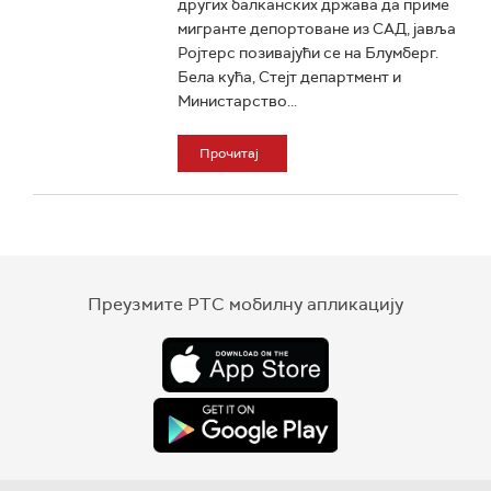
других балканских држава да приме
мигранте депортоване из САД, јавља
Ројтерс позивајући се на Блумберг.
Бела кућа, Стејт департмент и
Министарство...
Прочитај
Преузмите РТС мобилну апликацију