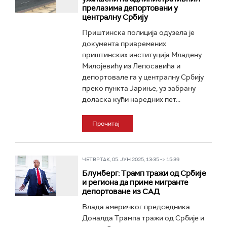
прелазима депортовани у
централну Србију
Приштинска полиција одузела је
документа привремених
приштинских институција Младену
Милојевићу из Лепосавића и
депортовале га у централну Србију
преко пункта Јариње, уз забрану
доласка кући наредних пет...
Прочитај
ЧЕТВРТАК, 05. ЈУН 2025, 13:35 -> 15:39
Блумберг: Трамп тражи од Србије
и региона да приме мигранте
депортоване из САД
Влада америчког председника
Доналда Трaмпа тражи од Србије и