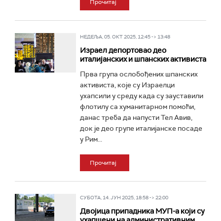
Прочитај
НЕДЕЉА, 05. ОКТ 2025, 12:45 -> 13:48
Израел депортовао део
италијанских и шпанских активиста
Прва група ослобођених шпанских
активиста, које су Израелци
ухапсили у среду када су зауставили
флотилу са хуманитарном помоћи,
данас треба да напусти Тел Авив,
док је део групе италијанске посаде
у Рим...
Прочитај
СУБОТА, 14. ЈУН 2025, 18:58 -> 22:00
Двојица припадника МУП-а који су
ухапшени на административним