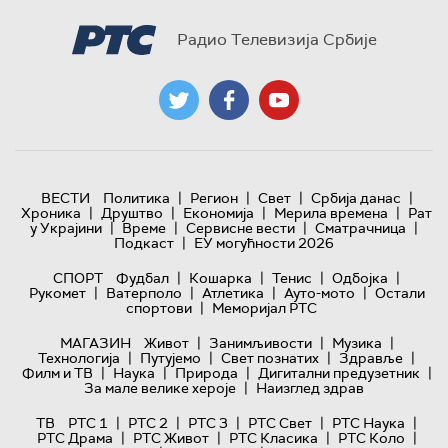
Радио Телевизија Србије
|
|
|
|
ВЕСТИ
Политика
Регион
Свет
Србија данас
|
|
|
|
Хроника
Друштво
Економија
Мерила времена
Рат
|
|
|
|
у Украјини
Време
Сервисне вести
Сматрачница
|
Подкаст
ЕУ могућности 2026
|
|
|
|
СПОРТ
Фудбал
Кошарка
Тенис
Одбојка
|
|
|
|
Рукомет
Ватерполо
Атлетика
Ауто-мото
Остали
|
спортови
Меморијал РТС
|
|
|
МАГАЗИН
Живот
Занимљивости
Музика
|
|
|
|
Технологијa
Путујемо
Свет познатих
Здравље
|
|
|
|
Филм и ТВ
Наука
Природа
Дигитални предузетник
|
За мале велике хероје
Наизглед здрав
|
|
|
|
|
ТВ
РТС 1
РТС 2
РТС 3
РТС Свет
РТС Наука
|
|
|
|
РТС Драма
РТС Живот
РТС Класика
РТС Коло