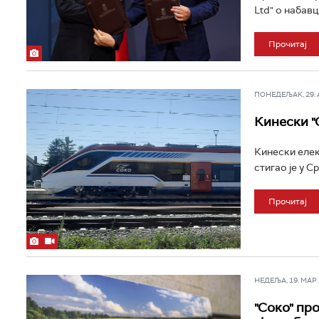
Ltd" о набав
Прочитај
ПОНЕДЕЉАК, 29. АП
Кинески "С
Кинески елек
стигао је у С
Прочитај
НЕДЕЉА, 19. МАР 2
"Соко" пр