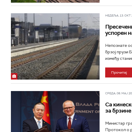
НЕДЕЉА, 13. ОКТ 2
Пресечени
успорен н
Непознате ос
брзој прузи 
између стани
Прочитај
СРЕДА, 08. МАЈ 202
Са кинеск
за брзине
Министар гра
Протокол о р