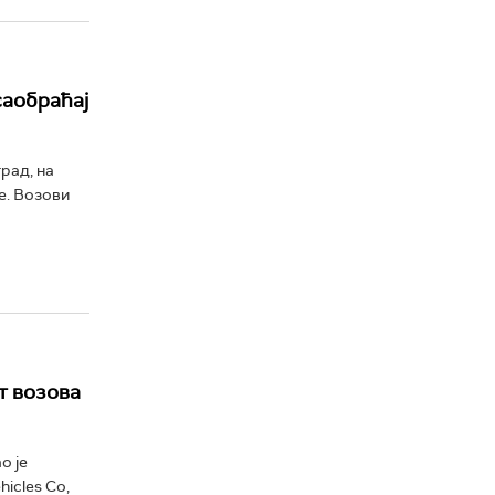
саобраћај
рад, на
е. Возови
т возова
о је
icles Co,