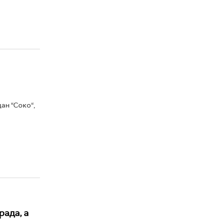
ан “Соко“,
рада, а