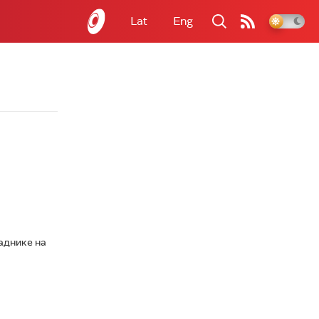
Lat
Eng
раднике на