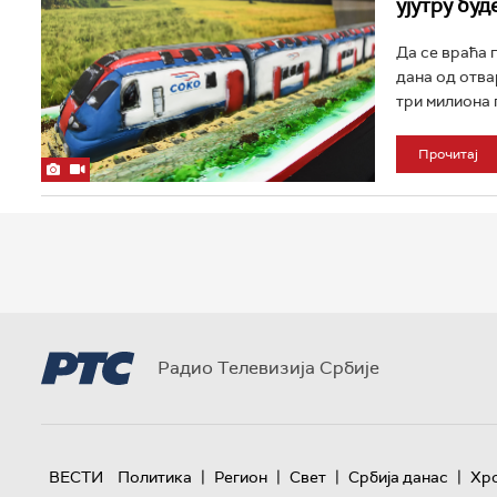
ујутру буд
Да се враћа 
дана од отва
три милиона 
Прочитај
Радио Телевизија Србије
|
|
|
|
ВЕСТИ
Политика
Регион
Свет
Србија данас
Хр