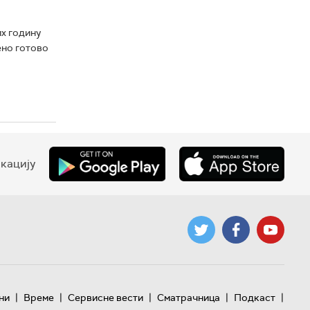
их годину
ено готово
кацију
|
|
|
|
|
ни
Време
Сервисне вести
Сматрачница
Подкаст