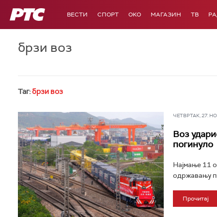
РТС
ВЕСТИ
СПОРТ
OKO
МАГАЗИН
ТВ
Р
брзи воз
Таг:
брзи воз
ЧЕТВРТАК, 27. НОВ
Воз удари
погинуло
Најмање 11 о
одржавању пр
Прочитај