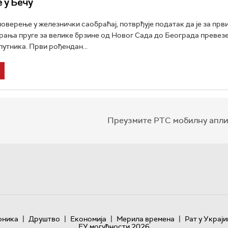
е у Бечу
поверење у железнички саобраћај, потврђује податак да је за прв
рања пруге за велике брзине од Новог Сада до Београда превез
путника. Први рођендан...
Преузмите РТС мобилну апли
|
|
|
|
оника
Друштво
Економија
Мерила времена
Рат у Украји
ЕУ могућности 2026