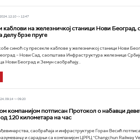
024, 12:10 -> 12:47
 каблови на железничкој станици Нови Београд, 
а делу брзе пруге
обе синоћ су пресекле каблове у железничкој станици Нови Беог
Београд – Нови Сад, саопштава Инфраструктура железнице Србиј
ца Нови Београд и Земун саобраћају...
4, 09:14 -> 09:20
ом компанијом потписан Протокол о набавци деве
 од 120 километара на час
ђевинарства, саобраћаја и инфраструктуре Горан Весић потписа
азумевању и сарадњи са компанијом ЦРРЦ "Changchun Railway Veh