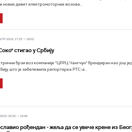
ци нових девет електромоторних возова...
Р 2024, 17:25 -> 18:02
око" стигао у Србију
трични брзи воз компаније “ЦРРЦ Чангчун“ брендиран као још јед
рбију, што је забележила репортерка РТС-а...
023, 16:16 -> 19:49
ославио рођендан - жеља да се увече крене из Беог