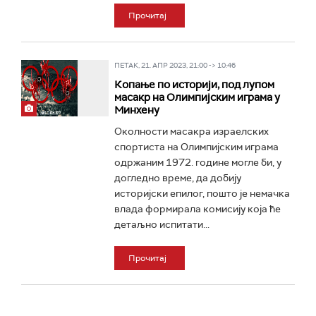
Прочитај
ПЕТАК, 21. АПР 2023, 21:00 -> 10:46
Копање по историји, под лупом
масакр на Олимпијским играма у
Минхену
Околности масакра израелских
спортиста на Олимпијским играма
одржаним 1972. године могле би, у
догледно време, да добију
историјски епилог, пошто је немачка
влада формирала комисију која ће
детаљно испитати...
Прочитај