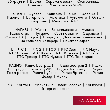
|
|
|
|
у Украјини
Време
Сервисне вести
Сматрачница
|
Подкаст
ЕУ могућности 2026
|
|
|
|
СПОРТ
Фудбал
Кошарка
Тенис
Одбојка
|
|
|
|
Рукомет
Ватерполо
Атлетика
Ауто-мото
Остали
|
спортови
Меморијал РТС
|
|
|
МАГАЗИН
Живот
Занимљивости
Музика
|
|
|
|
Технологијa
Путујемо
Свет познатих
Здравље
|
|
|
|
Филм и ТВ
Наука
Природа
Дигитални предузетник
|
За мале велике хероје
Наизглед здрав
|
|
|
|
|
ТВ
РТС 1
РТС 2
РТС 3
РТС Свет
РТС Наука
|
|
|
|
РТС Драма
РТС Живот
РТС Класика
РТС Коло
|
|
РТС Трезор
РТС Музика
РТС Полетарац
|
|
РАДИО
Радио Београд 1
Радио Београд 2
Радио
|
|
|
Београд 3
Београд 202
Радио Плетеница
Радио
|
|
|
Рокенролер
Радио Џубокс
Радио Вртешка
Радио
|
Џезер
Архив
|
|
|
|
РТС
Контакт
Маркетинг
Јавне набавке
Конкурси
Интернет портал
МАПА САЈТА