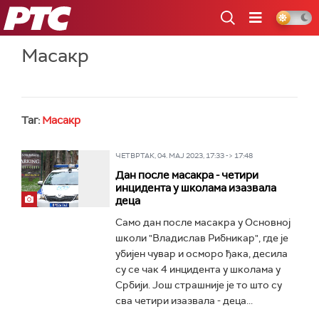
РТС
Масакр
Таг:
Масакр
ЧЕТВРТАК, 04. МАЈ 2023, 17:33 -> 17:48
Дан после масакра - четири
инцидента у школама изазвала
деца
Само дан после масакра у Основној
школи "Владислав Рибникар", где је
убијен чувар и осморо ђака, десила
су се чак 4 инцидента у школама у
Србији. Још страшније је то што су
сва четири изазвала - деца...