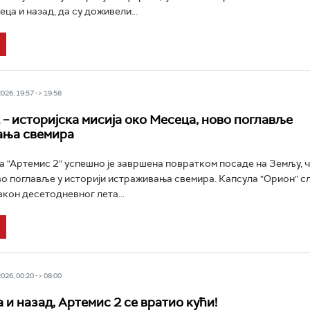
ца и назад, да су доживели...
26, 19:57 -> 19:58
 – историјска мисија око Месеца, ново поглавље
ања свемира
а "Артемис 2" успешно је завршена повратком посаде на Земљу, ч
о поглавље у историји истраживања свемира. Капсула "Орион" сле
акон десетодневног лета...
26, 00:20 -> 08:00
 и назад, Артемис 2 се вратио кући!