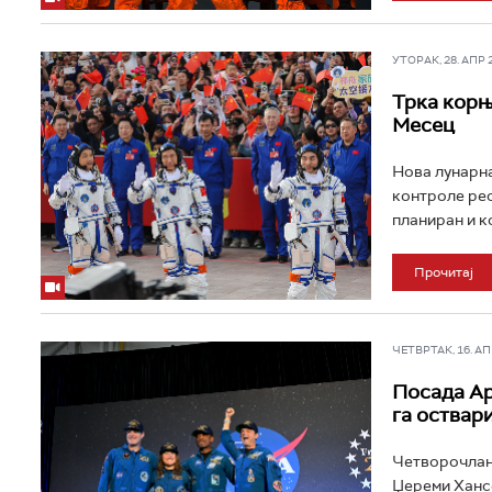
УТОРАК, 28. АПР 20
Трка корњ
Месец
Нова лунарна
контроле рес
планиран и к
Прочитај
ЧЕТВРТАК, 16. АПР
Посада Ар
га оствар
Четворочлана
Џереми Хансе