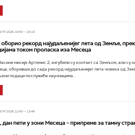
Р 2026, 19:50 -> 20:19
 оборио рекорд најудаљенијег лета од Земље, прек
ијама током проласка иза Месеца
асине мисије Артемис 2, изгубили су контакт са Земљом, али су 
еца, оборивши до сада рекорд најудаљенијег лета човека од Зем
ени подаци послужиће научницима...
Р 2026, 12:45 -> 13:46
, дан пети у зони Месеца – припреме за тамну стра