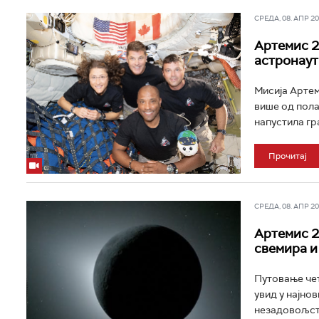
СРЕДА, 08. АПР 202
Артемис 2,
астронаут
Мисија Артеми
више од пола 
напустила гр
Прочитај
СРЕДА, 08. АПР 202
Артемис 2
свемира и
Путовање чет
увид у најно
незадовољств