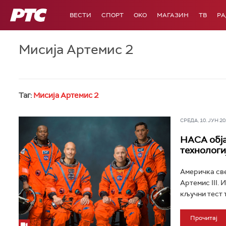
РТС
ВЕСТИ
СПОРТ
OKO
МАГАЗИН
ТВ
Р
Мисија Артемис 2
Таг:
Мисија Артемис 2
СРЕДА, 10. ЈУН 202
НАСА објав
технологи
Америчка све
Артемис III.
кључни тест т
Прочитај