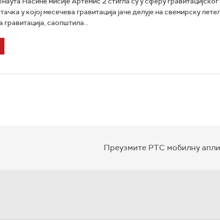
наута Насине мисије Артемис 2 стигла су у сферу гравитацијског 
 тачка у којој месечева гравитација јаче делује на свемирску лет
 гравитација, саопштила...
Преузмите РТС мобилну апли