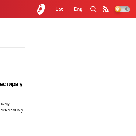
Lat
Eng
тестирају
исију
бликована у