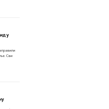
ид у
направили
ље. Сви
ну