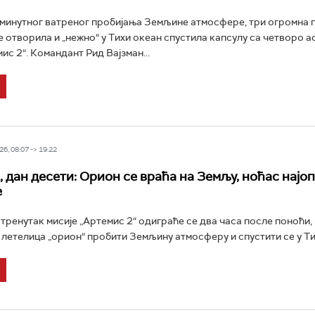
минутног ватреног пробијања Земљине атмосфере, три огромна 
е отворила и „нежно“ у Тихи океан спустила капсулу са четворо 
ис 2“. Командант Рид Вајзман...
6, 08:07 -> 19:22
, дан десети: Орион се враћа на Земљу, ноћас најо
е
 тренутак мисије „Артемис 2“ одиграће се два часа после поноћи,
е летелица „орион“ пробити Земљину атмосферу и спустити се у Тих