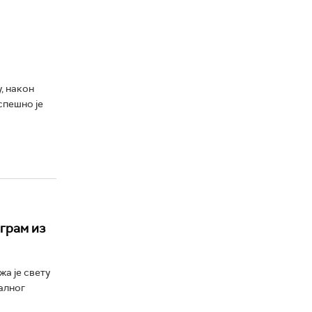
у, након
спешно је
грам из
а је свету
алног