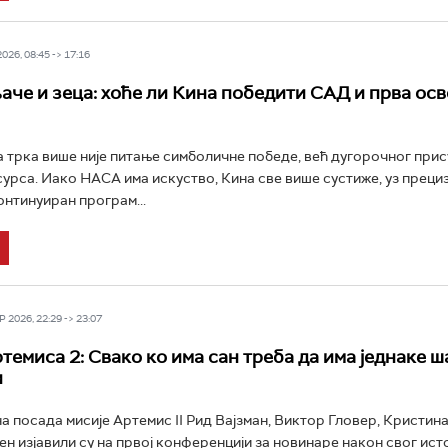
26, 08:45 -> 17:16
аче и зеца: хоће ли Кина победити САД и прва осв
 трка више није питање симболичне победе, већ дугорочног прис
урса. Иако НАСА има искуство, Кина све више сустиже, уз преци
онтинуиран програм...
 2026, 22:29 -> 23:07
темиса 2: Свако ко има сан треба да има једнаке ш
и
 посада мисије Артемис II Рид Вајзман, Виктор Гловер, Кристина
н изјавили су на првој конференцији за новинаре након свог ист