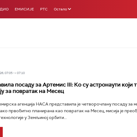
АДИО
ЕМИСИЈЕ
РТС
Остало
6, 07:05 -> 07:10
ила посаду за Артемис III: Ко су астронаути који 
ју за повратак на Месец
мирска агенција НАСА представила је четворочлану посаду за м
 Иако првобитно планирана као повратак на Месец, мисија је прео
ехнологије у Земљиној орбити...