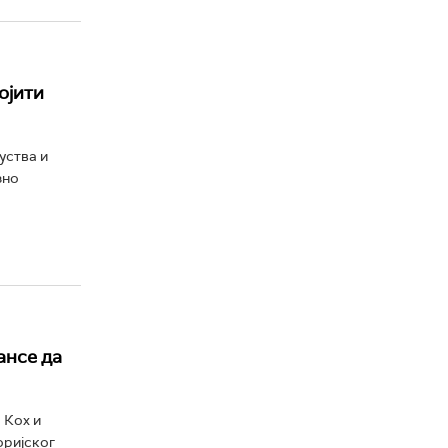
ојити
уства и
зно
ансе да
 Кох и
оријског