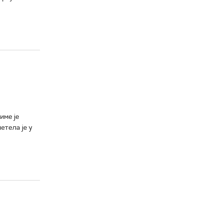
име је
тела је у