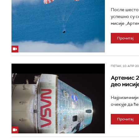
После шесто
успешно су с
мисије „Артем
Прочитај
ПЕТАК, 10. АПР 202
Артемис 2
део мисиј
Најризичнији
очекује да ћ
Прочитај