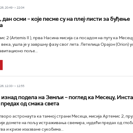
6, 20:49 -> 22:04
 дан осми – које песме су на плеј-листи за буђење
а
с 2 (Artemis II ), прва Насина мисија са посадом на путу ка Месец
века, ушла је у завршну фазу свог лета. Летелица Орајон (Orion) у
авитационо поље...
6, 12:33 -> 12:55
 изнад подела на Земљи – поглед ка Месецу, Инста
 предах од смака света
воро астронаута ка тамној страни Месеца, мисија Артемис 2, пруж
вије домете на пољу истраживања свемира, нудећи предах од глоб
а и кризе изазване сукобима...