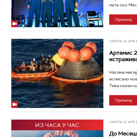
лета око Месе
Прочитај
СУБОТА, 11. АПР 20
Артемис 2
истражив
Насина мисиј
исписано нов
Тихи океан н
Прочитај
СУБОТА, 11. АПР 20
ИЗ ЧАСА У ЧАС
До Месеца