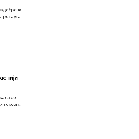
падобрана
астронаута
паснији
 када се
и океан...