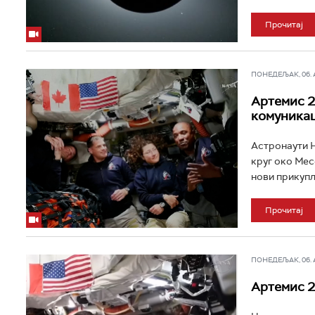
Прочитај
ПОНЕДЕЉАК, 06. АП
Артемис 2
комуникац
Астронаути Н
круг око Мес
нови прикупљ
Прочитај
ПОНЕДЕЉАК, 06. АП
Артемис 2