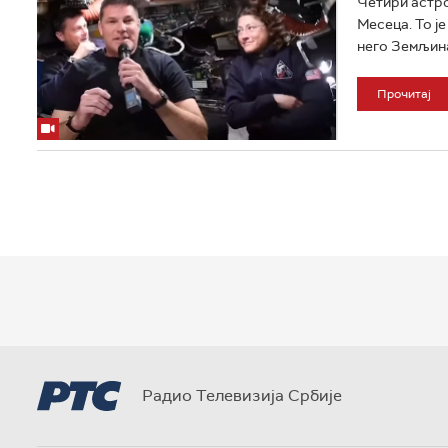
Четири астро
Месеца. То је
него Земљина
Прочитај
Радио Телевизија Србије