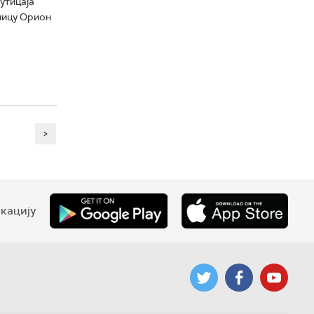
утицаја
елицу Орион
>
кацију