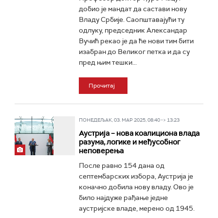
добио је мандат да састави нову
Владу Србије. Саопштавајући ту
одлуку, председник Александар
Вучић рекао је да ће нови тим бити
изабран до Великог петка и да су
пред њим тешки...
Прочитај
ПОНЕДЕЉАК, 03. МАР 2025, 08:40 -> 13:23
Аустрија – нова коалициона влада
разума, логике и међусобног
неповерења
После равно 154 дана од
септембарских избора, Аустрија је
коначно добила нову владу. Ово је
било најдуже рађање једне
аустријске владе, мерено од 1945.