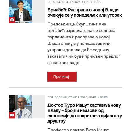
НЕДЕЉА, 13. АПР 2025, 11:09 -> 11:31
Брнабић: Расправа о новој Влади
очекује се у понедељак или уторак
Председница Скупштине Ана
Брнабић изјавила је да се седница
парламента и расправа о новој
Влади очекује у понедељак или
уторак и додала да ће седницу
заказати чим буде примљен предлог
за састав владе...
Прочитај
ПОНЕДЕЉАК, 07. АПР 2025, 19:48 -> 08:05
Доктор Ђуро Мацут саставља нову
Владу – бројни изазoви од
економије до покретања дијалога у
друштву
Професор доктор Ђуро Мацут