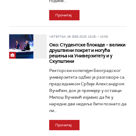
године...
Прочитај
ЧЕТВРТАК, 06. ФЕБ 2025, 19:28 -> 10:59
Око: Студентске блокаде – велики
друштвени покрет и могућа
решења на Универзитету и у
Скупштини
Ректорски колегијум Београдског
универзитета одбио је разговоре са
председником Србије Александром
Вучићем, док је премијер у оставци
Милош Вучевић изјавио да ће у
наредне две недеље бити познато да
ли...
Прочитај