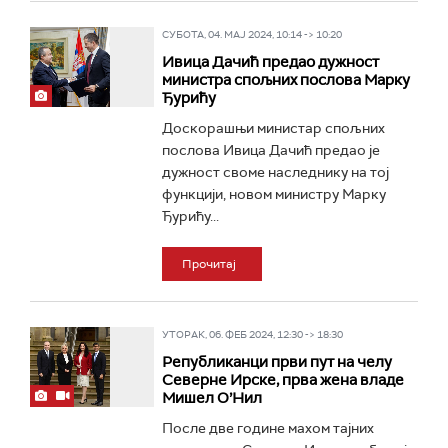
СУБОТА, 04. МАЈ 2024, 10:14 -> 10:20
Ивица Дачић предао дужност
министра спољних послова Марку
Ђурићу
Доскорашњи министар спољних
послова Ивица Дачић предао је
дужност своме наследнику на тој
функцији, новом министру Марку
Ђурићу...
Прочитај
УТОРАК, 06. ФЕБ 2024, 12:30 -> 18:30
Републиканци први пут на челу
Северне Ирске, прва жена владе
Мишел О’Нил
После две године махом тајних