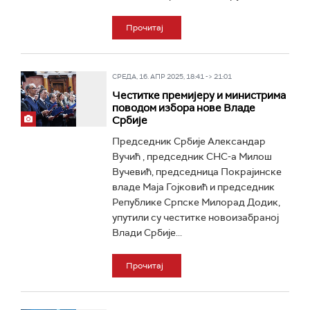
Прочитај
СРЕДА, 16. АПР 2025, 18:41 -> 21:01
Честитке премијеру и министрима
поводом избора нове Владе
Србије
Председник Србије Александар
Вучић , председник СНС-а Милош
Вучевић, председница Покрајинске
владе Маја Гојковић и председник
Републике Српске Милорад Додик,
упутили су честитке новоизабраној
Влади Србије...
Прочитај