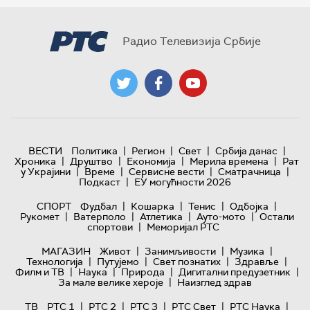
Радио Телевизија Србије
|
|
|
|
ВЕСТИ
Политика
Регион
Свет
Србија данас
|
|
|
|
Хроника
Друштво
Економија
Мерила времена
Рат
|
|
|
|
у Украјини
Време
Сервисне вести
Сматрачница
|
Подкаст
ЕУ могућности 2026
|
|
|
|
СПОРТ
Фудбал
Кошарка
Тенис
Одбојка
|
|
|
|
Рукомет
Ватерполо
Атлетика
Ауто-мото
Остали
|
спортови
Меморијал РТС
|
|
|
МАГАЗИН
Живот
Занимљивости
Музика
|
|
|
|
Технологијa
Путујемо
Свет познатих
Здравље
|
|
|
|
Филм и ТВ
Наука
Природа
Дигитални предузетник
|
За мале велике хероје
Наизглед здрав
|
|
|
|
|
ТВ
РТС 1
РТС 2
РТС 3
РТС Свет
РТС Наука