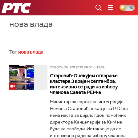
РТС
нова влада
Таг:
нова влада
СУБОТА, 26. ЈУЛ 2025, 09:50 -> 13:39
Старовић: Очекујем отварање
кластера 3 крајем септембра,
интензивно се ради на избору
чланова Савета РЕМ-а
Министар за европске интеграције
Немања Старовић рекао је за РТС да
нема места за дијалог док помоћник
директора Канцеларије за КиМ не
буде на слободи. Истакао је да се
интензивно ради на избору чланова...