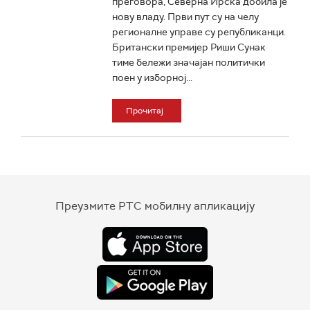
преговора, Северна Ирска добила је
нову владу. Први пут су на челу
регионалне управе су републиканци.
Британски премијер Риши Сунак
тиме бележи значајан политички
поен у изборној...
Прочитај
Преузмите РТС мобилну апликацију