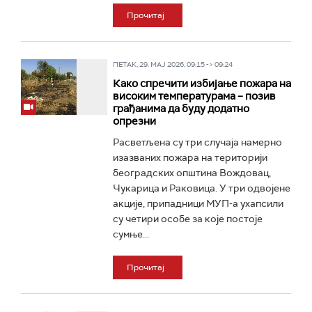
Прочитај
ПЕТАК, 29. МАЈ 2026, 09:15 -> 09:24
Како спречити избијање пожара на
високим температурама – позив
грађанима да буду додатно
опрезни
Расветљена су три случаја намерно
изазваних пожара на територији
београдских општина Вождовац,
Чукарица и Раковица. У три одвојене
акције, припадници МУП-а ухапсили
су четири особе за које постоје
сумње...
Прочитај