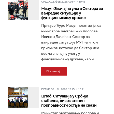
СРЕДА, 11. ФЕБ 2026, 09:57 -> 19:46
Мацут: Значајна улога Сектора за
ванредне ситуације у
функционисању државе
Прмијер Ђуро Мацут посетио је, са
министром унутрашњих послова
Ивицом Дачићем, Сектор за
ванредне ситуације МУП-а и том
приликом истакао да Сектор има
веома значајну улогу у
функционисању државе, као и...
Прочитај
ПЕТАК, 30. ЈАН 2026, 13:15 -> 13:21
Штаб: Ситуација у Србији
стабилна, висок степен
приправности остаје на снази
Министар унутрашњих послова и