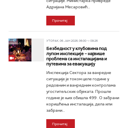
ситуације. Министарка привреде
Адријана Месаровић...
Прочитај
УТОРАК, 06. ЈАН 2026, 06:00 -> 09:26
Безбедност у клубовима под
лупом инспекције – највише
проблема са инсталацијама и
путевима за евакуацију
Инспекција Сектора за ванредне
ситуације је током целе године у
редовним и ванредним контролама
угоститељских објеката. Прошле
године је њих обишла 499 . О забрани
коришћења инсталација, дела или
забрани...
Прочитај