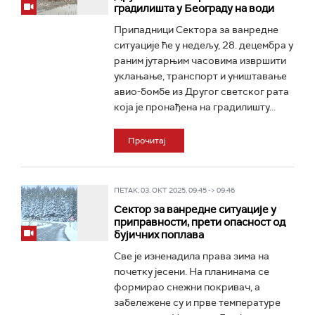
градилишта у Београду на води
Припадници Сектора за ванредне
ситуације ће у недељу, 28. децембра у
раним јутарњим часовима извршити
уклањање, транспорт и уништавање
авио-бомбе из Другог светског рата
која је пронађена на градилишту...
Прочитај
ПЕТАК, 03. ОКТ 2025, 09:45 -> 09:46
Сектор за ванредне ситуације у
приправности, прети опасност од
бујичних поплава
Све је изненадила права зима на
почетку јесени. На планинама се
формирао снежни покривач, а
забележене су и прве температуре