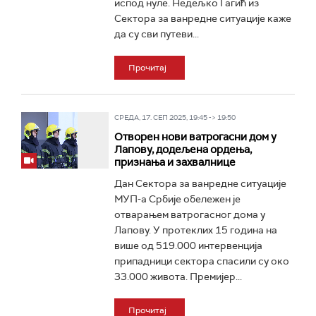
испод нуле. Недељко Гагић из
Сектора за ванредне ситуације каже
да су сви путеви...
Прочитај
СРЕДА, 17. СЕП 2025, 19:45 -> 19:50
Отворен нови ватрогасни дом у
Лапову, додељена ордења,
признања и захвалнице
Дан Сектора за ванредне ситуације
МУП-а Србије обележен је
отварањем ватрогасног дома у
Лапову. У протеклих 15 година на
више од 519.000 интервенција
припадници сектора спасили су око
33.000 живота. Премијер...
Прочитај