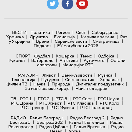
|
|
|
|
ВЕСТИ
Политика
Регион
Свет
Србија данас
|
|
|
|
Хроника
Друштво
Економија
Мерила времена
Рат
|
|
|
|
у Украјини
Време
Сервисне вести
Сматрачница
|
Подкаст
ЕУ могућности 2026
|
|
|
|
СПОРТ
Фудбал
Кошарка
Тенис
Одбојка
|
|
|
|
Рукомет
Ватерполо
Атлетика
Ауто-мото
Остали
|
спортови
Меморијал РТС
|
|
|
МАГАЗИН
Живот
Занимљивости
Музика
|
|
|
|
Технологијa
Путујемо
Свет познатих
Здравље
|
|
|
|
Филм и ТВ
Наука
Природа
Дигитални предузетник
|
За мале велике хероје
Наизглед здрав
|
|
|
|
|
ТВ
РТС 1
РТС 2
РТС 3
РТС Свет
РТС Наука
|
|
|
|
РТС Драма
РТС Живот
РТС Класика
РТС Коло
|
|
РТС Трезор
РТС Музика
РТС Полетарац
|
|
РАДИО
Радио Београд 1
Радио Београд 2
Радио
|
|
|
Београд 3
Београд 202
Радио Плетеница
Радио
|
|
|
Рокенролер
Радио Џубокс
Радио Вртешка
Радио
|
Џезер
Архив