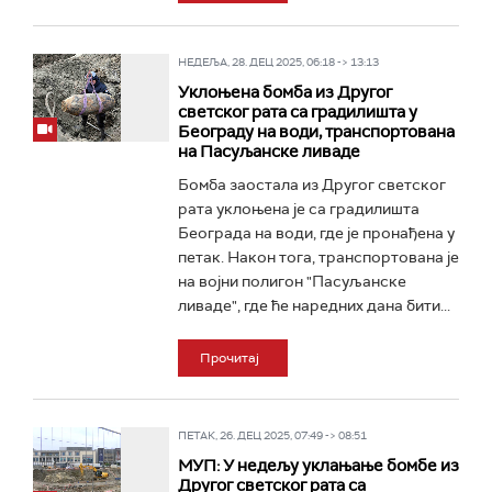
НЕДЕЉА, 28. ДЕЦ 2025, 06:18 -> 13:13
Уклoњена бомба из Другог
светског рата са градилишта у
Београду на води, транспортована
на Пасуљанске ливаде
Бомба заостала из Другог светског
рата уклоњена је са градилишта
Београда на води, где је пронађена у
петак. Након тога, транспортована је
на војни полигон "Пасуљанске
ливаде", где ће наредних дана бити...
Прочитај
ПЕТАК, 26. ДЕЦ 2025, 07:49 -> 08:51
МУП: У недељу уклањање бомбе из
Другог светског рата са