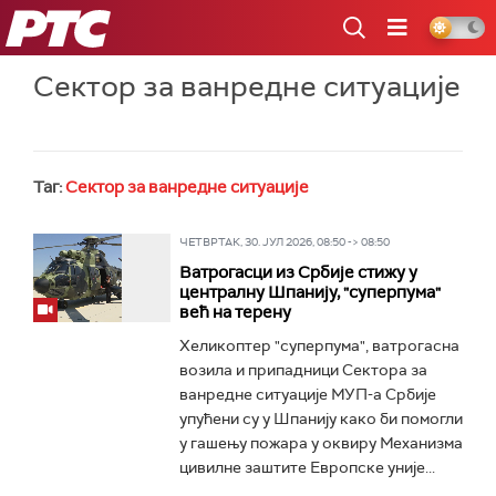
РТС
Сектор за ванредне ситуације
Таг:
Сектор за ванредне ситуације
ЧЕТВРТАК, 30. ЈУЛ 2026, 08:50 -> 08:50
Ватрогасци из Србије стижу у
централну Шпанију, "суперпума"
већ на терену
Хеликоптер "суперпума", ватрогасна
возила и припадници Сектора за
ванредне ситуације МУП-а Србије
упућени су у Шпанију како би помогли
у гашењу пожара у оквиру Механизма
цивилне заштите Европске уније...