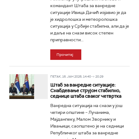
командант Штаба за ванредне
ситуације Ивица Дачић изјавио је да
је хидролошка и метеоролошка
ситуација у Србији стабилна, али да је
и даље на снази висок степен
приправности...
Прочитај
ПЕТАК, 16. ЈАН 2026, 14:40 -> 20:29
Штаб за ванредне ситуације:
Снабдевање струјом стабилно,
седнице штаба сваког четвртка
Ванредна ситуација на снази у још
четири општине – Лучанима,
Мајданпеку, Малом Зворнику и
Ивањици, саопштено је на седници
Републичког штаба за ванредне