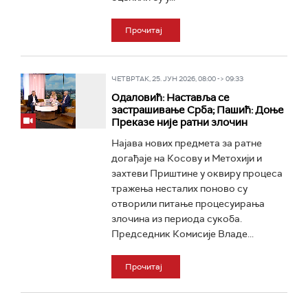
Прочитај
ЧЕТВРТАК, 25. ЈУН 2026, 08:00 -> 09:33
Одаловић: Наставља се
застрашивање Срба; Пашић: Доње
Преказе није ратни злочин
Најава нових предмета за ратне
догађаје на Косову и Метохији и
захтеви Приштине у оквиру процеса
тражења несталих поново су
отворили питање процесуирања
злочина из периода сукоба.
Председник Комисије Владе...
Прочитај