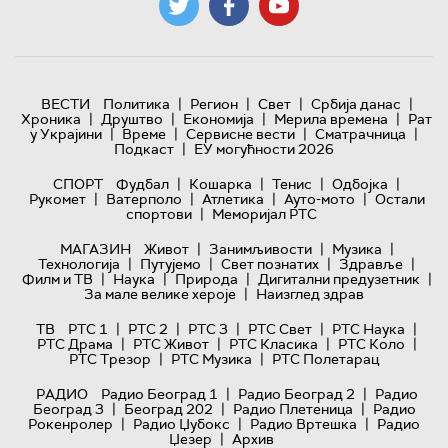
|
|
|
|
ВЕСТИ
Политика
Регион
Свет
Србија данас
|
|
|
|
Хроника
Друштво
Економија
Мерила времена
Рат
|
|
|
|
у Украјини
Време
Сервисне вести
Сматрачница
|
Подкаст
ЕУ могућности 2026
|
|
|
|
СПОРТ
Фудбал
Кошарка
Тенис
Одбојка
|
|
|
|
Рукомет
Ватерполо
Атлетика
Ауто-мото
Остали
|
спортови
Меморијал РТС
|
|
|
МАГАЗИН
Живот
Занимљивости
Музика
|
|
|
|
Технологијa
Путујемо
Свет познатих
Здравље
|
|
|
|
Филм и ТВ
Наука
Природа
Дигитални предузетник
|
За мале велике хероје
Наизглед здрав
|
|
|
|
|
ТВ
РТС 1
РТС 2
РТС 3
РТС Свет
РТС Наука
|
|
|
|
РТС Драма
РТС Живот
РТС Класика
РТС Коло
|
|
РТС Трезор
РТС Музика
РТС Полетарац
|
|
РАДИО
Радио Београд 1
Радио Београд 2
Радио
|
|
|
Београд 3
Београд 202
Радио Плетеница
Радио
|
|
|
Рокенролер
Радио Џубокс
Радио Вртешка
Радио
|
Џезер
Архив