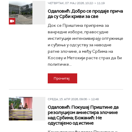
ЧЕТВРТАК, 07. МАЈ 2026, 10:22 -> 11:19
Одаловић: Добро се продаје прича
да су Срби криви за све
Док се Приштина припрема за
ванредне изборе, правосудне
институције интензивирају оптужнице
и суђења у одсуству за наводне
ратне злочине, а међу Србима на
Косову и Метохији расте страх да би
политичке...
Прочитај
СРЕДА, 15. АПР 2026, 09:06 -> 12:48
Одаловић: Покушај Приштине да
резолуцијом амнестира злочине
над Србима; Божанић: Не
одустајемо од истине