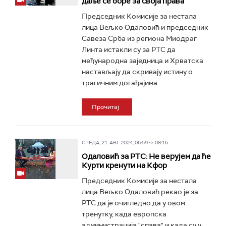
даље се боре за своја права
Председник Комисије за нестала
лица Вељко Одаловић и председник
Савеза Срба из региона Миодраг
Линта истакли су за РТС да
међународна заједница и Хрватска
настављају да скривају истину о
трагичним догађајима...
Прочитај
СРЕДА, 21. АВГ 2024, 06:59 -> 08:16
Одаловић за РТС: Не верујем да ће
Курти кренути на Кфор
Председник Комисије за нестала
лица Вељко Одаловић рекао је за
РТС да је очигледно да у овом
тренутку, када европска
администрација "спава" и када су у