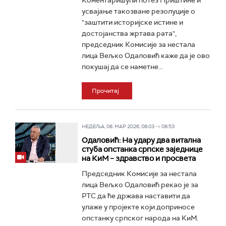
Коментаришући потез Приштине и
усвајање такозване резолуције о
"заштити историјске истине и
достојанства жртава рата",
председник Комисије за нестала
лица Вељко Одаловић каже да је ово
покушај да се наметне...
Прочитај
НЕДЕЉА, 08. МАР 2026, 08:03 -> 08:53
Одаловић: На удару два витална
стуба опстанка српске заједнице
на КиМ – здравство и просвета
Председник Комисије за нестала
лица Вељко Одаловић рекао је за
РТС да ће држава наставити да
улаже у пројекте који доприносе
опстанку српског народа на КиМ.