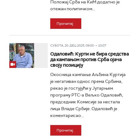
Положај Срба на КиМ додатно је
отежан политичком...
Прочитај
СУБОТА, 20. ДЕЦ 2025, 09:00 -> 10:07
Одаловић: Курти не бира средства
да кампањом против Срба ојача
своју позицију
Окосница кампање Аљбина Куртија
је негативан однос према Србима,
рекао је гостујући у Јутарњем
програму РТС-а Вељко Одаловић,
председник Комисије за нестала
лица Владе Србије. Одаловић је
коментарисао...
Прочитај