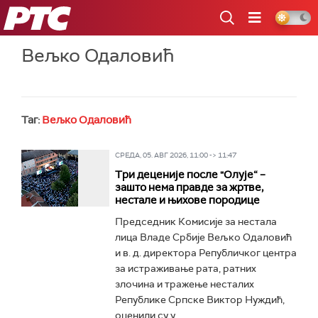
РТС
Вељко Одаловић
Таг:
Вељко Одаловић
СРЕДА, 05. АВГ 2026, 11:00 -> 11:47
Три деценије после "Олује“ –
зашто нема правде за жртве,
нестале и њихове породице
Председник Комисије за нестала
лица Владе Србије Вељко Одаловић
и в. д. директора Републичког центра
за истраживање рата, ратних
злочина и тражење несталих
Републике Српске Виктор Нуждић,
оценили су у...