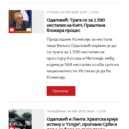
УТОРАК, 23. СЕП 2025, 15:47 -> 17:22
Одаловић: Трага се за 1.590
несталих на КиМ, Приштина
блокира процес
Председник Комисије за нестала
лица Вељко Одаловић изјавио је да
се трага за 1.590 несталих на
простору Косова и Метохије, међу
којима је 568 несталих особа српске
националности. Истакао је да ће
Комисија...
Прочитај
ПОНЕДЕЉАК, 04. АВГ 2025, 09:00 -> 12:28
Одаловић и Линта: Хрватска крије
истину о "Олуји", прогнани Срби и