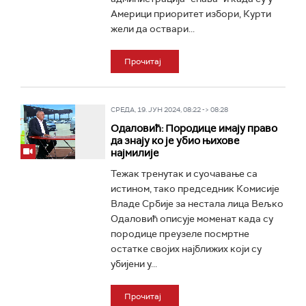
Америци приоритет избори, Курти
жели да оствaри...
Прочитај
СРЕДА, 19. ЈУН 2024, 08:22 -> 08:28
Одаловић: Породице имају право
да знају ко је убио њихове
најмилије
Тежак тренутак и суочавање са
истином, тако председник Комисије
Владе Србије за нестала лица Вељко
Одаловић описује моменат када су
породице преузеле посмртне
остатке својих најближих који су
убијени у...
Прочитај