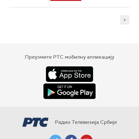
>
Преузмите РТС мобилну апликацију
Радио Телевизија Србије