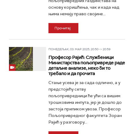
пољопривредних газдинстава на
основу коришћења, чак и када над
њима немају право својине...
Прочитај
ПОНЕДЕЉАК, 03. МАР 2025, 20:50 -> 20:59
Професор Рајић: Службеници
Министарства пољопривреде раде
детаљне анализе, неко би то
требало и да прочита
Стање усева је за сада одлично, а у
предстојећу сетву
пољопривредници ће ући са вишим
трошковима инпута, јер је дошло до
застоја приликом увоза. Професор
Пољопривредног факултета Зоран
Рајић у разговору...