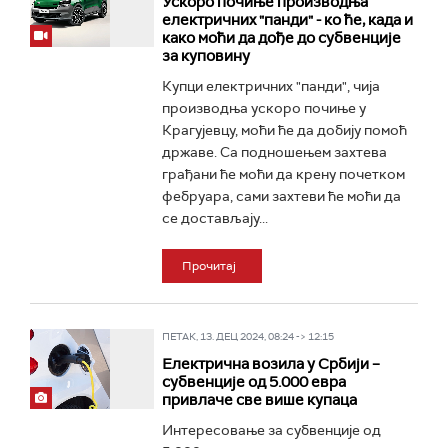
Ускоро почиње производња
електричних "панди" - ко ће, када и
како моћи да дође до субвенције
за куповину
Купци електричних "панди", чија
производња ускоро почиње у
Крагујевцу, моћи ће да добију помоћ
државе. Са подношењем захтева
грађани ће моћи да крену почетком
фебруара, сами захтеви ће моћи да
се достављају...
Прочитај
ПЕТАК, 13. ДЕЦ 2024, 08:24 -> 12:15
Електрична возила у Србији –
субвенције од 5.000 евра
привлаче све више купаца
Интересовање за субвенције од