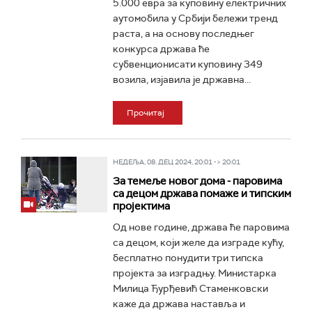
5.000 евра за куповину електричних
аутомобила у Србији бележи тренд
раста, а на основу последњег
конкурса држава ће
субвенционисати куповину 349
возила, изјавила је државна...
Прочитај
НЕДЕЉА, 08. ДЕЦ 2024, 20:01 -> 20:01
За темеље новог дома - паровима
са децом држава помаже и типским
пројектима
Од нове године, држава ће паровима
са децом, који желе да изграде кућу,
бесплатно понудити три типска
пројекта за изградњу. Министарка
Милица Ђурђевић Стаменковски
каже да држава наставља и