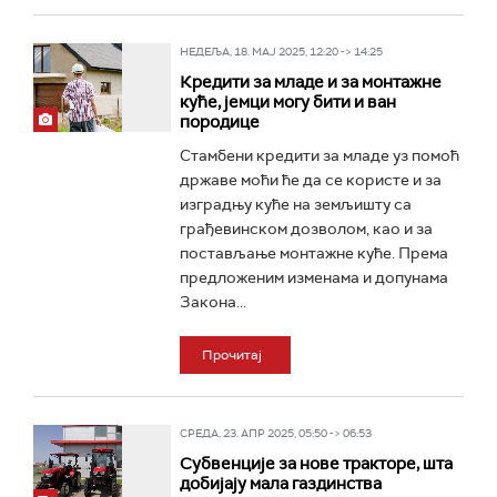
НЕДЕЉА, 18. МАЈ 2025, 12:20 -> 14:25
Кредити за младе и за монтажне
куће, јемци могу бити и ван
породице
Стамбени кредити за младе уз помоћ
државе моћи ће да се користе и за
изградњу куће на земљишту са
грађевинском дозволом, као и за
постављање монтажне куће. Према
предложеним изменама и допунама
Закона...
Прочитај
СРЕДА, 23. АПР 2025, 05:50 -> 06:53
Субвенције за нове тракторе, шта
добијају мала газдинства