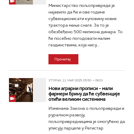
Министарство пољопривреде је
најавило да ће и ове године
субвенционисати куповину нових
трактора мање снаге. За то је
обезбеђено 500 милиона динара. То
ће посебно погодовати малим
газдинствима, која нису...
Прочитај
УТОРАК, 11. МАР 2025, 05:50 -> 06:01
Нови аграрни прописи – мали
фармери брину да ће субвенције
отићи великим системима
Изменама Закона о пољопривреди и
руралном развоју,
пољопривредницима је омогућено да
уписују парцеле у Регистар