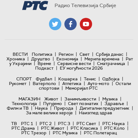
Радио Телевизија Србије
|
|
|
|
ВЕСТИ
Политика
Регион
Свет
Србија данас
|
|
|
|
Хроника
Друштво
Економија
Мерила времена
Рат
|
|
|
|
у Украјини
Време
Сервисне вести
Сматрачница
|
Подкаст
ЕУ могућности 2026
|
|
|
|
СПОРТ
Фудбал
Кошарка
Тенис
Одбојка
|
|
|
|
Рукомет
Ватерполо
Атлетика
Ауто-мото
Остали
|
спортови
Меморијал РТС
|
|
|
МАГАЗИН
Живот
Занимљивости
Музика
|
|
|
|
Технологијa
Путујемо
Свет познатих
Здравље
|
|
|
|
Филм и ТВ
Наука
Природа
Дигитални предузетник
|
За мале велике хероје
Наизглед здрав
|
|
|
|
|
ТВ
РТС 1
РТС 2
РТС 3
РТС Свет
РТС Наука
|
|
|
|
РТС Драма
РТС Живот
РТС Класика
РТС Коло
|
|
РТС Трезор
РТС Музика
РТС Полетарац