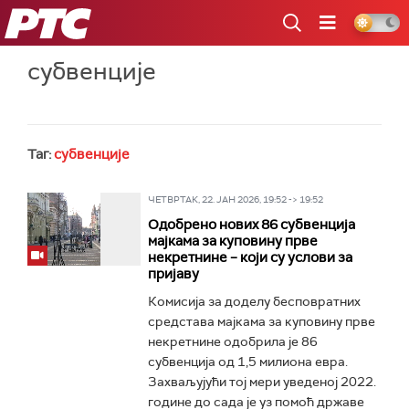
РТС
субвенције
Таг:
субвенције
ЧЕТВРТАК, 22. ЈАН 2026, 19:52 -> 19:52
Одобрено нових 86 субвенција
мајкама за куповину прве
некретнине – који су услови за
пријаву
Комисија за доделу бесповратних
средстава мајкама за куповину прве
некретнине одобрила је 86
субвенција од 1,5 милиона евра.
Захваљујући тој мери уведеној 2022.
године до сада је уз помоћ државе