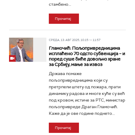
стамбено...
Прочитај
СРЕДА, 13. АВГ 2025, 10:15 -> 11:57
Гламочић: Пољопривредницима
исплаћено 70 одсто субвенција – и
поред суше биће довољно хране
за Србију, мање за извоз
Држава помаже
пољопривредницима који су
претрпели штету од пожара, прати
динамику радова и многе куће су већ
под кровом, истиче за РТС, министар
пољопривреде Драган Гламочић.
Каже да је ове године поднето...
Прочитај