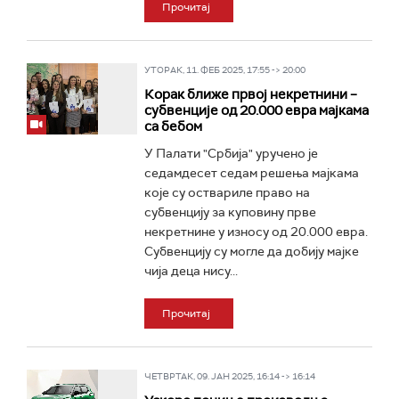
Прочитај
УТОРАК, 11. ФЕБ 2025, 17:55 -> 20:00
Корак ближе првој некретнини –
субвенције од 20.000 евра мајкама
са бебом
У Палати "Србија" уручено је
седамдесет седам решења мајкама
које су оствариле право на
субвенцију за куповину прве
некретнине у износу од 20.000 евра.
Субвенцију су могле да добију мајке
чија деца нису...
Прочитај
ЧЕТВРТАК, 09. ЈАН 2025, 16:14 -> 16:14