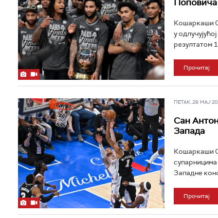
Поповича
Кошаркаши С
у одлучујућо
резултатом 11
Прочитај
ПЕТАК, 29. МАЈ 202
Сан Антон
Запада
Кошаркаши Са
супарницима 
Западне конф
Прочитај