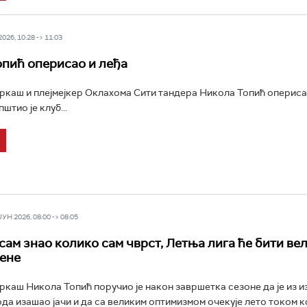
26, 10:28 -> 11:03
пић оперисао и леђа
каш и плејмејкер Оклахома Сити тандера Никола Топић опериса
штио је клуб...
Н 2026, 08:00 -> 08:05
сам знао колико сам чврст, Летња лига ће бити ве
мене
каш Никола Топић поручио је након завршетка сезоне да је из и
да изашао јачи и да са великим оптимизмом очекује лето током ко