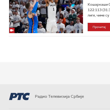
Кошаркаши О
122:113 (31:
лиге, чиме су
Прочитај
Радио Телевизија Србије