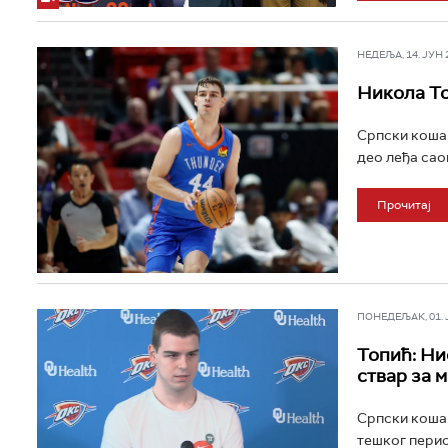
НЕДЕЉА, 14. ЈУН 20
Никола То
Српски кошар
део леђа саоп
Прочитај
ПОНЕДЕЉАК, 01. ЈУ
Топић: Ни
ствар за 
Српски кошар
тешког перио