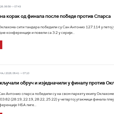
6, 06:58 -> 07:43
на корак од финала после победе против Спарса
лахома сити тандера победили су Сан Антонио 127:114 у петој 
е конференције и повели са 3:2 у серији...
Ј 2026, 06:41 -> 07:10
кључали обруч и изједначили у финалу против Ок
н Антонио спарса победили су на свом паркету екипу Оклахоме
3:82 (28:19, 22:19, 28:22, 25:22) у четвртој утакмици финала пле
еренције НБА лиге...