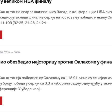
 у великом НБА финалу
ан Антонио спарса шампиони су Западне конференције НБА лиге
ј седмој утакмици финалне серије на гостовању победили екипу О
1:103 (32:25, 24:28, 24:24...
6, 07:24 -> 09:54
ио обезбедио мајсторицу против Оклахоме у фина
н Антонија победили су Оклахому са 118:91, чиме су се изједнач
у броју победа у серији са 3:3 и изборили седму одлучујућу утакм
еренције. У убедљивој...