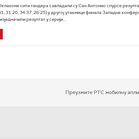
клахоме сити тандера савладали су Сан Антонио спурсе резулт
31, 31:20, 34:37, 26:25) у другој утакмици финала Западне конфе
 изједначили резултат у серији...
Преузмите РТС мобилну апли