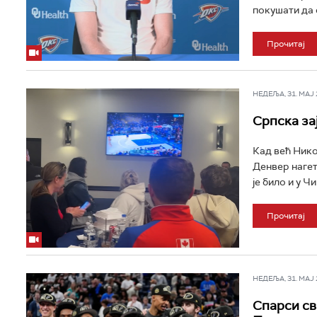
покушати да 
Прочитај
НЕДЕЉА, 31. МАЈ 2
Српска за
Кад већ Нико
Денвер нагет
је било и у Чи
Прочитај
НЕДЕЉА, 31. МАЈ 2
Спарси св