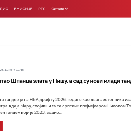
АДИО
ЕМИСИЈЕ
РТС
Остало
6, 11:45 -> 11:46
тао Шпанца злата у Нишу, а сад су нови млади та
и тандер је на НБА драфту 2026. године као дванаестог пика из
тра Адаја Мару, спојивши га са српским плејмејкером Николом Т
ен тандем који је 2023. водио...