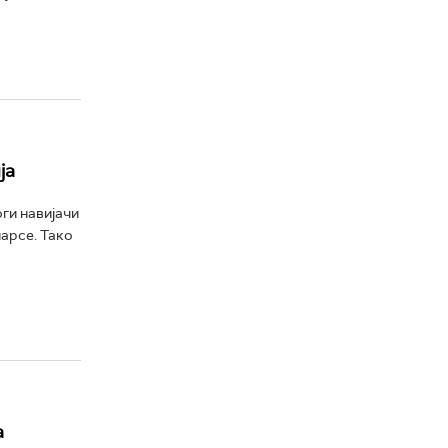
ја
ги навијачи
арсе. Тако
а