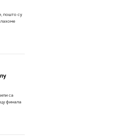
, пошто су
клахоме
лу
или са
ицу финала