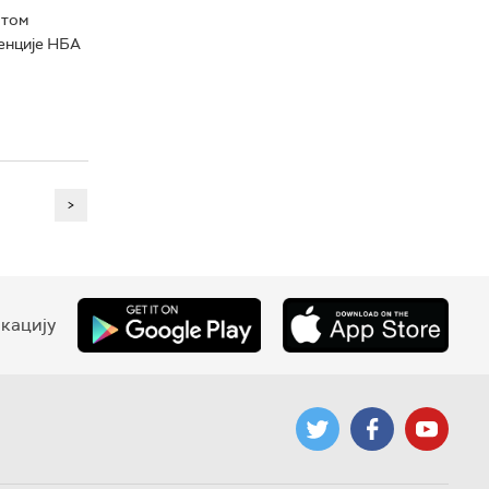
атом
ренције НБА
>
кацију