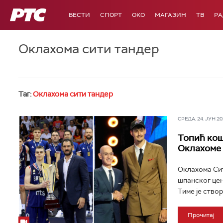
РТС
ВЕСТИ
СПОРТ
OKO
МАГАЗИН
ТВ
Р
Оклахома сити тандер
Таг:
Оклахома сити тандер
СРЕДА, 24. ЈУН 202
Топић кош
Оклахоме
Оклахома Сит
шпанског цен
Тиме је створ
Прочитај