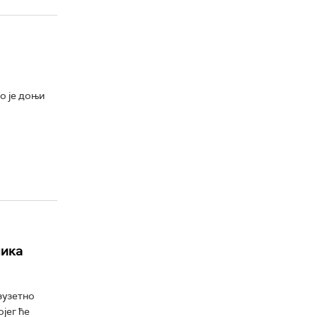
о је доњи
лика
зузетно
јег ће