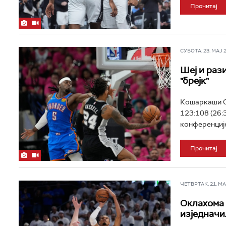
Прочитај
СУБОТА, 23. МАЈ 20
Шеј и раз
"брејк"
Кошаркаши О
123:108 (26:3
конференције
Прочитај
ЧЕТВРТАК, 21. МАЈ
Оклахома 
изједначи