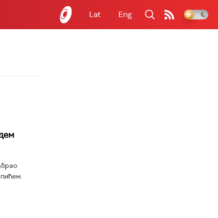
Lat
Eng
ндем
абрао
опићем.