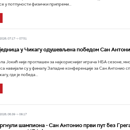
се у потпуности физички припреми...
026, 07:17 -> 07:51
једница у Чикагу одушевљена победом Сан Антони
ла Јокић није проглашен за најкориснијег играча НБА сезоне, мно
са навијали су у финалу Западне конференције за Сан Антонио сп
кагу, где је победа...
026, 06:39 -> 08:17
ргнули шампиона - Сан Антонио први пут без Грег