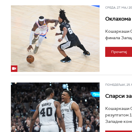
СРЕДА, 27. МАЈ 202
Оклахома 
Кошаркаши Ок
финала Западн
Прочитај
ПОНЕДЕЉАК, 25. МА
Спарси за
Кошаркаши Са
резултатом 10
Западне конф