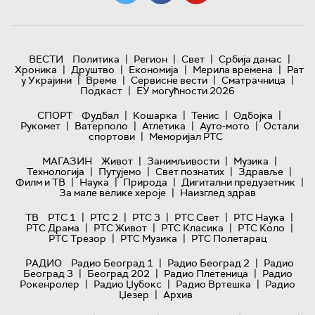
|
|
|
|
ВЕСТИ
Политика
Регион
Свет
Србија данас
|
|
|
|
Хроника
Друштво
Економија
Мерила времена
Рат
|
|
|
|
у Украјини
Време
Сервисне вести
Сматрачница
|
Подкаст
ЕУ могућности 2026
|
|
|
|
СПОРТ
Фудбал
Кошарка
Тенис
Одбојка
|
|
|
|
Рукомет
Ватерполо
Атлетика
Ауто-мото
Остали
|
спортови
Меморијал РТС
|
|
|
МАГАЗИН
Живот
Занимљивости
Музика
|
|
|
|
Технологијa
Путујемо
Свет познатих
Здравље
|
|
|
|
Филм и ТВ
Наука
Природа
Дигитални предузетник
|
За мале велике хероје
Наизглед здрав
|
|
|
|
|
ТВ
РТС 1
РТС 2
РТС 3
РТС Свет
РТС Наука
|
|
|
|
РТС Драма
РТС Живот
РТС Класика
РТС Коло
|
|
РТС Трезор
РТС Музика
РТС Полетарац
|
|
РАДИО
Радио Београд 1
Радио Београд 2
Радио
|
|
|
Београд 3
Београд 202
Радио Плетеница
Радио
|
|
|
Рокенролер
Радио Џубокс
Радио Вртешка
Радио
|
Џезер
Архив