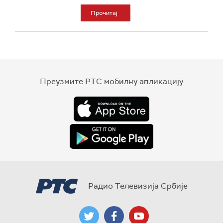
Прочитај
Преузмите РТС мобилну апликацију
Радио Телевизија Србије