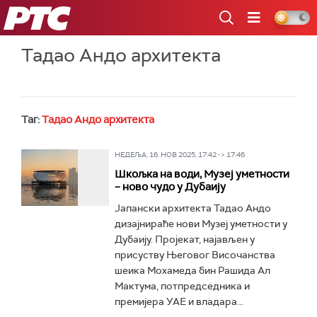
РТС
Тадао Андо архитекта
Таг:
Тадао Андо архитекта
НЕДЕЉА, 16. НОВ 2025, 17:42 -> 17:46
Шкољка на води, Музеј уметности
– ново чудо у Дубаију
Јапански архитекта Тадао Андо
дизајнираће нови Музеј уметности у
Дубаију. Пројекат, најављен у
присуству Његовог Височанства
шеика Мохамеда бин Рашида Ал
Мактума, потпредседника и
премијера УАЕ и владара...