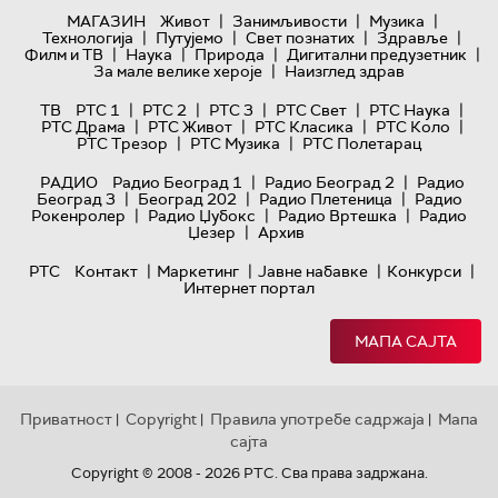
|
|
|
МАГАЗИН
Живот
Занимљивости
Музика
|
|
|
|
Технологијa
Путујемо
Свет познатих
Здравље
|
|
|
|
Филм и ТВ
Наука
Природа
Дигитални предузетник
|
За мале велике хероје
Наизглед здрав
|
|
|
|
|
ТВ
РТС 1
РТС 2
РТС 3
РТС Свет
РТС Наука
|
|
|
|
РТС Драма
РТС Живот
РТС Класика
РТС Коло
|
|
РТС Трезор
РТС Музика
РТС Полетарац
|
|
РАДИО
Радио Београд 1
Радио Београд 2
Радио
|
|
|
Београд 3
Београд 202
Радио Плетеница
Радио
|
|
|
Рокенролер
Радио Џубокс
Радио Вртешка
Радио
|
Џезер
Архив
|
|
|
|
РТС
Контакт
Маркетинг
Јавне набавке
Конкурси
Интернет портал
МАПА САЈТА
Приватност
Copyright
Правила употребе садржаја
Мапа
|
|
|
сајта
Copyright © 2008 - 2026 РТС. Сва права задржана.