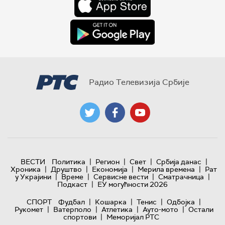
Радио Телевизија Србије
|
|
|
|
ВЕСТИ
Политика
Регион
Свет
Србија данас
|
|
|
|
Хроника
Друштво
Економија
Мерила времена
Рат
|
|
|
|
у Украјини
Време
Сервисне вести
Сматрачница
|
Подкаст
ЕУ могућности 2026
|
|
|
|
СПОРТ
Фудбал
Кошарка
Тенис
Одбојка
|
|
|
|
Рукомет
Ватерполо
Атлетика
Ауто-мото
Остали
|
спортови
Меморијал РТС