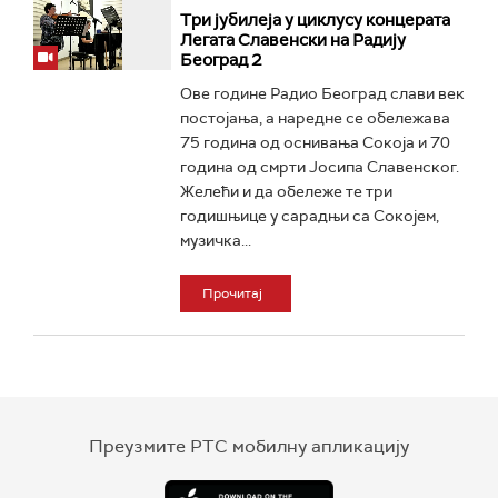
Три јубилеја у циклусу концерата
Легата Славенски на Радију
Београд 2
Ове године Радио Београд слави век
постојања, а наредне се обележава
75 година од оснивања Сокоја и 70
година од смрти Јосипа Славенског.
Желећи и да обележе те три
годишњице у сарадњи са Сокојем,
музичка...
Прочитај
Преузмите РТС мобилну апликацију