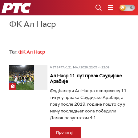
РТС
ФК Ал Наср
Таг:
ФК Ал Наср
ЧЕТВРТАК, 21. МАЈ 2026, 22:05 -> 22:09
Ал Наср 11. пут првак Саудијске
Арабије
Фудбалери Ал Насра освојили су 11.
титулу првака Саудијске Арабије, а
прву после 2019. године пошто су у
мечу последњег кола победили
Дамак резултатом 4:1...
Прочитај