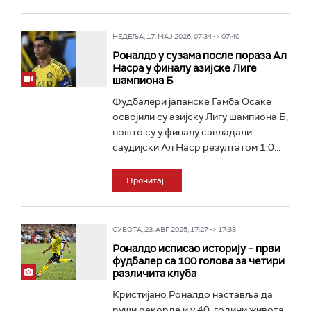
НЕДЕЉА, 17. МАЈ 2026, 07:34 -> 07:40
Роналдо у сузама после пораза Ал
Насра у финалу азијске Лиге
шампиона Б
Фудбалери јапанске Гамба Осаке
освојили су азијску Лигу шампиона Б,
пошто су у финалу савладали
саудијски Ал Наср резултатом 1:0...
Прочитај
СУБОТА, 23. АВГ 2025, 17:27 -> 17:33
Роналдо исписао историју – први
фудбалер са 100 голова за четири
различита клуба
Кристијано Роналдо наставља да
руши рекорде и у 40. години живота.