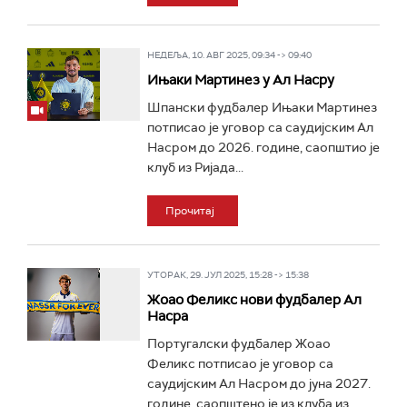
НЕДЕЉА, 10. АВГ 2025, 09:34 -> 09:40
Ињаки Мартинез у Ал Насру
Шпански фудбалер Ињаки Мартинез
потписао је уговор са саудијским Ал
Насром до 2026. године, саопштио је
клуб из Ријада...
Прочитај
УТОРАК, 29. ЈУЛ 2025, 15:28 -> 15:38
Жоао Феликс нови фудбалер Ал
Насра
Португалски фудбалер Жоао
Феликс потписао је уговор са
саудијским Ал Насром до јуна 2027.
године, саопштено је из клуба из