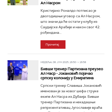
Ал Насром
Кристијано Роналдо потписао је
двогодишњи уговор са Ал Насром,
што значи да ће остати у клубу из
Саудијске Арабије и након свог 42.
рођендана...
Прочитај
НЕДЕЉА, 08. ЈУН 2025, 16:50 -> 16:58
Бивши тренер Партизана преузео
Ал Наср - Јокановић појачао
српску колонију у Емиратима
Српски тренер Славиша Јокановић
именован је за новог шефа струке
екипе Ал Насра из Дубаија. Бивши
тренер Партизана и некадашњи
репрезентативац Југославије враћа