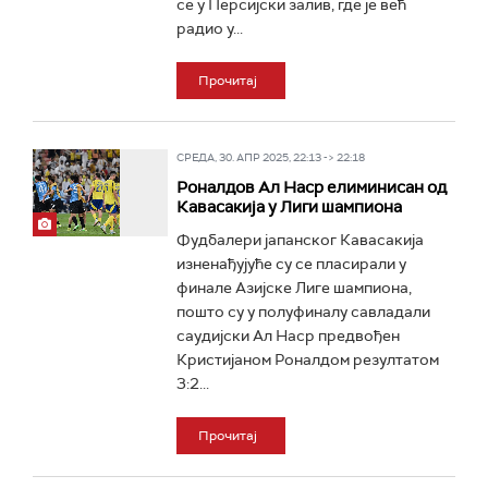
се у Персијски залив, где је већ
радио у...
Прочитај
СРЕДА, 30. АПР 2025, 22:13 -> 22:18
Роналдов Ал Наср елиминисан од
Кавасакија у Лиги шампиона
Фудбалери јапанског Кавасакија
изненађујуће су се пласирали у
финале Азијске Лиге шампиона,
пошто су у полуфиналу савладали
саудијски Ал Наср предвођен
Кристијаном Роналдом резултатом
3:2...
Прочитај