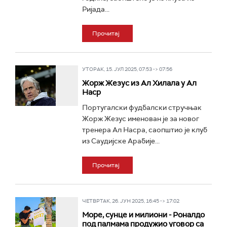
Ријада...
Прочитај
УТОРАК, 15. ЈУЛ 2025, 07:53 -> 07:56
Жорж Жезус из Ал Хилала у Ал
Наср
Португалски фудбалски стручњак
Жорж Жезус именован је за новог
тренера Ал Насра, саопштио је клуб
из Саудијске Арабије...
Прочитај
ЧЕТВРТАК, 26. ЈУН 2025, 16:45 -> 17:02
Море, сунце и милиони - Роналдо
под палмама продужио уговор са