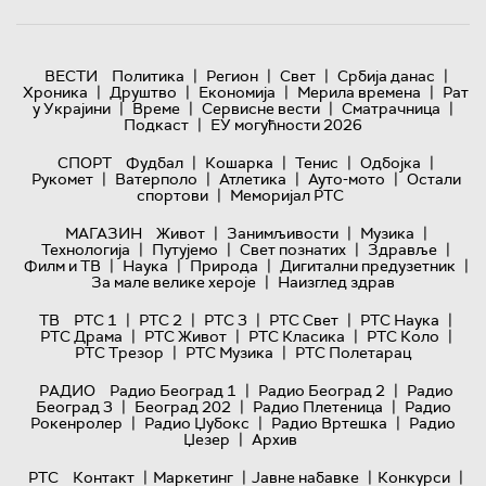
|
|
|
|
ВЕСТИ
Политика
Регион
Свет
Србија данас
|
|
|
|
Хроника
Друштво
Економија
Мерила времена
Рат
|
|
|
|
у Украјини
Време
Сервисне вести
Сматрачница
|
Подкаст
ЕУ могућности 2026
|
|
|
|
СПОРТ
Фудбал
Кошарка
Тенис
Одбојка
|
|
|
|
Рукомет
Ватерполо
Атлетика
Ауто-мото
Остали
|
спортови
Меморијал РТС
|
|
|
МАГАЗИН
Живот
Занимљивости
Музика
|
|
|
|
Технологијa
Путујемо
Свет познатих
Здравље
|
|
|
|
Филм и ТВ
Наука
Природа
Дигитални предузетник
|
За мале велике хероје
Наизглед здрав
|
|
|
|
|
ТВ
РТС 1
РТС 2
РТС 3
РТС Свет
РТС Наука
|
|
|
|
РТС Драма
РТС Живот
РТС Класика
РТС Коло
|
|
РТС Трезор
РТС Музика
РТС Полетарац
|
|
РАДИО
Радио Београд 1
Радио Београд 2
Радио
|
|
|
Београд 3
Београд 202
Радио Плетеница
Радио
|
|
|
Рокенролер
Радио Џубокс
Радио Вртешка
Радио
|
Џезер
Архив
|
|
|
|
РТС
Контакт
Маркетинг
Јавне набавке
Конкурси