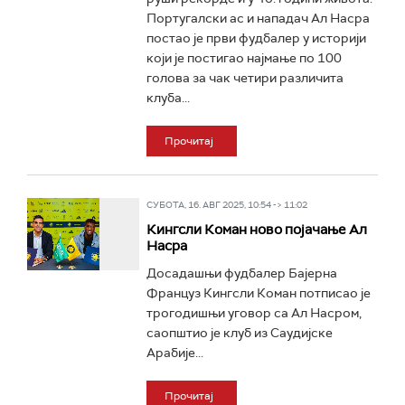
Португалски ас и нападач Ал Насра
постао је први фудбалер у историји
који је постигао најмање по 100
голова за чак четири различита
клуба...
Прочитај
СУБОТА, 16. АВГ 2025, 10:54 -> 11:02
Кингсли Коман ново појачање Ал
Насра
Досадашњи фудбалер Бајерна
Француз Кингсли Коман потписао је
трогодишњи уговор са Ал Насром,
саопштио је клуб из Саудијске
Арабије...
Прочитај