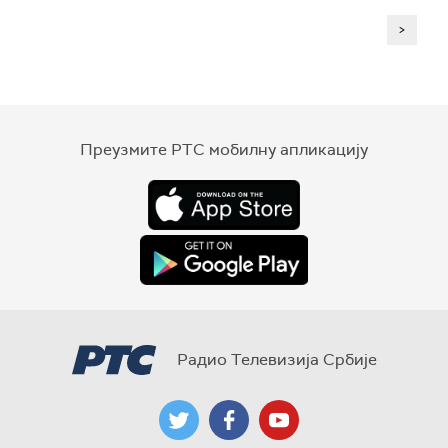
>
Преузмите РТС мобилну апликацију
Радио Телевизија Србије