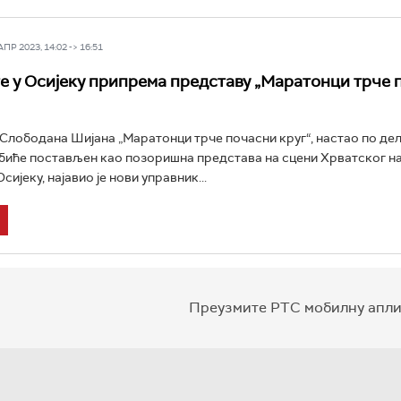
Р 2023, 14:02 -> 16:51
 у Осијеку припрема представу „Маратонци трче 
Слободана Шијана „Маратонци трче почасни круг“, настао по де
биће постављен као позоришна представа на сцени Хрватског н
сијеку, најавио је нови управник...
Преузмите РТС мобилну апли