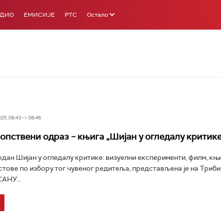
АДИО
ЕМИСИЈЕ
РТС
Остало
5, 08:43 -> 08:46
сопствени одраз – књига „Шијан у огледалу критике
дан Шијан у огледалу критике: визуелни експерименти, филм, књиг
стове по избору тог чувеног редитеља, представљена је на Триб
АНУ...