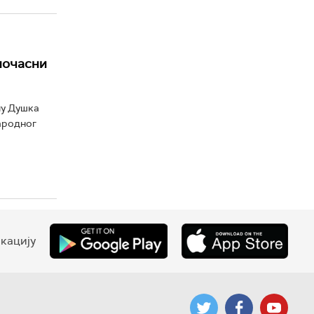
почасни
лу Душка
ародног
кацију