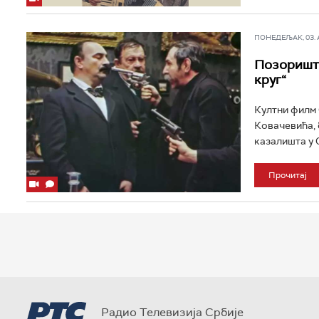
ПОНЕДЕЉАК, 03. АП
Позориште
круг“
Култни филм 
Ковачевића, 
казалишта у О
Прочитај
Радио Телевизија Србије