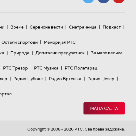
|
|
|
|
|
ни
Време
Сервисне вести
Сматрачница
Подкаст
|
Остали спортови
Меморијал РТС
|
|
|
ка
Природа
Дигитални предузетник
За мале велике
|
|
|
РТС Трезор
РТС Музика
РТС Полетарац
|
|
|
|
лер
Радио Џубокс
Радио Вртешка
Радио Џезер
ортал
МАПА САЈТА
Copyright © 2008 - 2026 РТС. Сва права задржана.