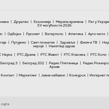
|
|
|
|
оника
Друштво
Економија
Мерила времена
Рат у Украји
ЕУ могућности 2026
|
|
|
|
|
|
ис
Одбојка
Рукомет
Ватерполо
Атлетика
Ауто-мото
|
|
|
|
|
гијa
Путујемо
Свет познатих
Здравље
Филм и ТВ
Нау
|
хероје
Наизглед здрав
|
|
|
|
С Наука
РТС Драма
РТС Живот
РТС Класика
РТС Коло
|
|
|
 Београд 3
Београд 202
Радио Плетеница
Радио Рокенро
Архив
|
|
|
|
Контакт
Маркетинг
Јавне набавке
Конкурси
Интернет п
 сајта