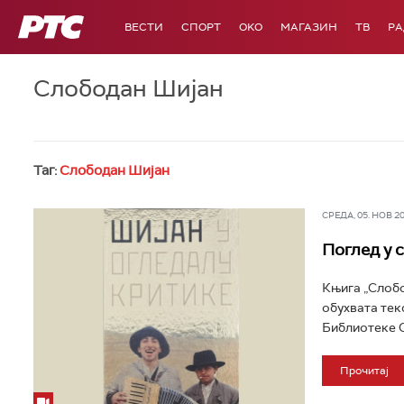
РТС
ВЕСТИ
СПОРТ
OKO
МАГАЗИН
ТВ
Р
Слободан Шијан
Таг:
Слободан Шијан
СРЕДА, 05. НОВ 202
Поглед у 
Књига „Слобо
обухвата тек
Библиотеке С
Прочитај