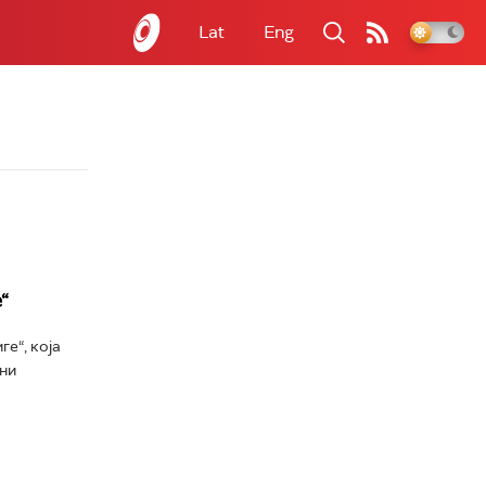
Lat
Eng
“
е“, која
ини