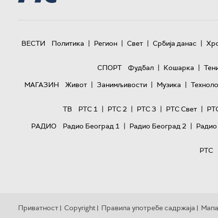
|
|
|
|
ВЕСТИ
Политика
Регион
Свет
Србија данас
Хр
|
|
СПОРТ
Фудбал
Кошарка
Тен
|
|
|
МАГАЗИН
Живот
Занимљивости
Музика
Техноло
|
|
|
|
ТВ
РТС 1
РТС 2
РТС 3
РТС Свет
РТ
|
|
РАДИО
Радио Београд 1
Радио Београд 2
Радио
РТС
Приватност
Copyright
Правила употребе садржаја
Мапа
|
|
|