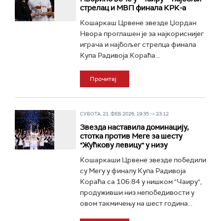
стрелац и МВП финала КРК-а
Кошаркаш Црвене звезде Џордан
Нвора проглашен је за најкориснијег
играча и најбољег стрелца финала
Купа Радивоја Кораћа...
Прочитај
СУБОТА, 21. ФЕБ 2026, 19:35 -> 23:12
Звезда наставила доминацију,
стотка против Меге за шесту
"Жућкову левицу" у низу
Кошаркаши Црвене звезде победили
су Мегу у финалу Купа Радивоја
Кораћа са 106:84 у нишком "Чаиру",
продуживши низ непобедивости у
овом такмичењу на шест година...