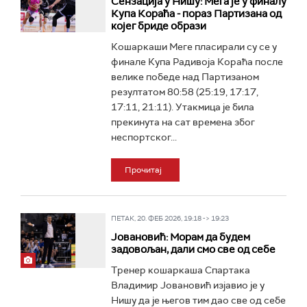
Сензација у Нишу: Мега је у финалу
Купа Кораћа - пораз Партизана од
којег бриде образи
Кошаркаши Меге пласирали су се у
финале Купа Радивоја Кораћа после
велике победе над Партизаном
резултатом 80:58 (25:19, 17:17,
17:11, 21:11). Утакмица је била
прекинута на сат времена због
неспортског...
Прочитај
ПЕТАК, 20. ФЕБ 2026, 19:18 -> 19:23
Јовановић: Морам да будем
задовољан, дали смо све од себе
Тренер кошаркаша Спартака
Владимир Јовановић изјавио је у
Нишу да је његов тим дао све од себе