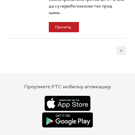
да су највећи изазови тек пред
њима...
Прочитај
>
Преузмите РТС мобилну апликацију