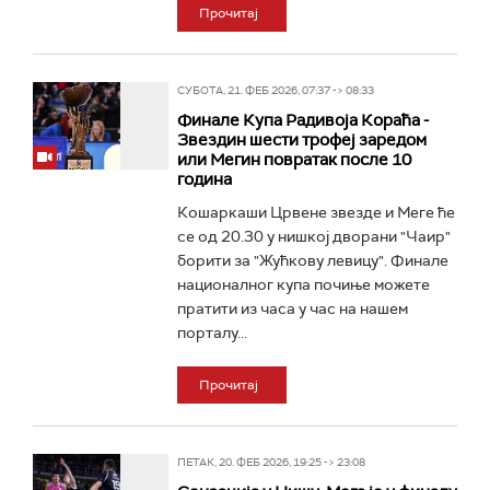
Прочитај
СУБОТА, 21. ФЕБ 2026, 07:37 -> 08:33
Финале Купа Радивоја Кораћа -
Звездин шести трофеј заредом
или Мегин повратак после 10
година
Кошаркаши Црвене звезде и Меге ће
се од 20.30 у нишкој дворани "Чаир"
борити за "Жућкову левицу". Финале
националног купа почиње можете
пратити из часа у час на нашем
порталу...
Прочитај
ПЕТАК, 20. ФЕБ 2026, 19:25 -> 23:08