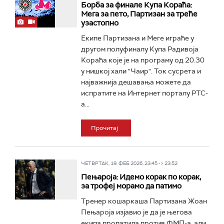
Борба за финале Купа Кораћа:
Мега за пето, Партизан за треће
узастопно
Екипе Партизана и Меге играће у
другом полуфиналу Купа Радивоја
Кораћа које је на програму од 20.30
у нишкој хали "Чаир". Ток сусрета и
најважнија дешавања можете да
испратите на Интернет порталу РТС-
а...
Прочитај
ЧЕТВРТАК, 19. ФЕБ 2026, 23:45 -> 23:52
Пењароја: Идемо корак по корак,
за трофеј морамо да патимо
Тренер кошаркаша Партизана Жоан
Пењароја изјавио је да је његова
екипа пропатила против ФМП-а, али