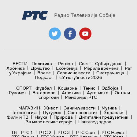
Радио Телевизија Србије
|
|
|
|
ВЕСТИ
Политика
Регион
Свет
Србија данас
|
|
|
|
Хроника
Друштво
Економија
Мерила времена
Рат
|
|
|
|
у Украјини
Време
Сервисне вести
Сматрачница
|
Подкаст
ЕУ могућности 2026
|
|
|
|
СПОРТ
Фудбал
Кошарка
Тенис
Одбојка
|
|
|
|
Рукомет
Ватерполо
Атлетика
Ауто-мото
Остали
|
спортови
Меморијал РТС
|
|
|
МАГАЗИН
Живот
Занимљивости
Музика
|
|
|
|
Технологијa
Путујемо
Свет познатих
Здравље
|
|
|
|
Филм и ТВ
Наука
Природа
Дигитални предузетник
|
За мале велике хероје
Наизглед здрав
|
|
|
|
|
ТВ
РТС 1
РТС 2
РТС 3
РТС Свет
РТС Наука