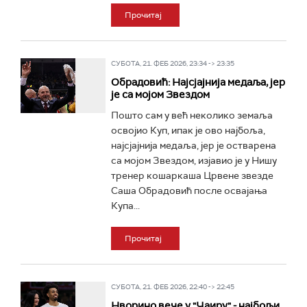
Прочитај
СУБОТА, 21. ФЕБ 2026, 23:34 -> 23:35
Обрадовић: Најсјајнија медаља, јер
је са мојом Звездом
Пошто сам у већ неколико земаља
освојио Куп, ипак је ово најбоља,
најсјајнија медаља, јер је остварена
са мојом Звездом, изјавио је у Нишу
тренер кошаркаша Црвене звезде
Саша Обрадовић после освајања
Купа...
Прочитај
СУБОТА, 21. ФЕБ 2026, 22:40 -> 22:45
Нворино вече у "Чаиру" - најбољи