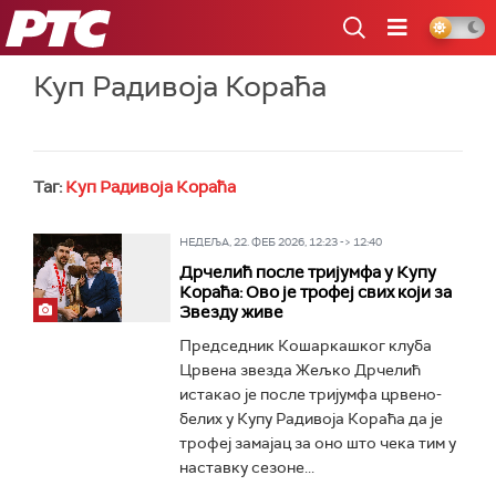
РТС
Куп Радивоја Кораћа
Таг:
Куп Радивоја Кораћа
НЕДЕЉА, 22. ФЕБ 2026, 12:23 -> 12:40
Дрчелић после тријумфа у Купу
Кораћа: Ово је трофеј свих који за
Звезду живе
Председник Кошаркашког клуба
Црвена звезда Жељко Дрчелић
истакао је после тријумфа црвено-
белих у Купу Радивоја Кораћа да је
трофеј замајац за оно што чека тим у
наставку сезоне...