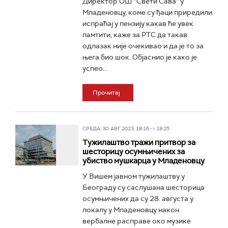
Директор ОШ "Свети Сава" у
Младеновцу, коме су ђаци приредили
испраћај у пензију какав ће увек
памтити, каже за РТС да такав
одлазак није очекивао и да је то за
њега био шок. Објаснио је како је
успео...
Прочитај
СРЕДА, 30. АВГ 2023, 18:16 -> 18:25
Тужилаштво тражи притвор за
шесторицу осумњичених за
убиство мушкарца у Младеновцу
У Вишем јавном тужилаштву у
Београду су саслушана шесторица
осумњичених да су 28. августа у
локалу у Младеновцу након
вербалне расправе око музике