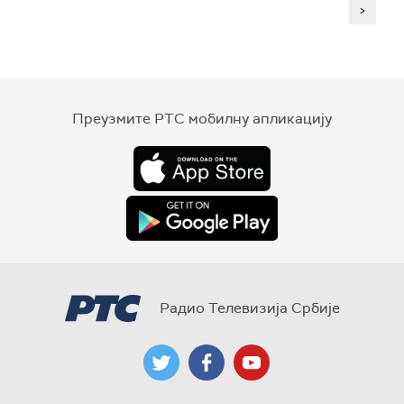
>
Преузмите РТС мобилну апликацију
Радио Телевизија Србије