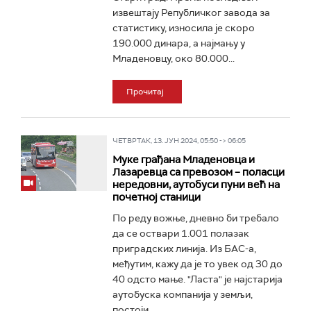
извештају Републичког завода за
статистику, износила је скоро
190.000 динара, а најмању у
Младеновцу, око 80.000...
Прочитај
ЧЕТВРТАК, 13. ЈУН 2024, 05:50 -> 06:05
Муке грађана Младеновца и
Лазаревца са превозом – поласци
нередовни, аутобуси пуни већ на
почетној станици
По реду вожње, дневно би требало
да се оствари 1.001 полазак
приградских линија. Из БАС-а,
међутим, кажу да је то увек од 30 до
40 одсто мање. "Ласта" је најстарија
аутобуска компанија у земљи,
постоји...