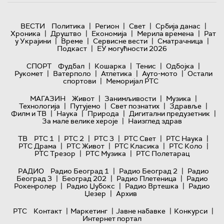
|
|
|
|
ВЕСТИ
Политика
Регион
Свет
Србија данас
|
|
|
|
Хроника
Друштво
Економија
Мерила времена
Рат
|
|
|
|
у Украјини
Време
Сервисне вести
Сматрачница
|
Подкаст
ЕУ могућности 2026
|
|
|
|
СПОРТ
Фудбал
Кошарка
Тенис
Одбојка
|
|
|
|
Рукомет
Ватерполо
Атлетика
Ауто-мото
Остали
|
спортови
Меморијал РТС
|
|
|
МАГАЗИН
Живот
Занимљивости
Музика
|
|
|
|
Технологијa
Путујемо
Свет познатих
Здравље
|
|
|
|
Филм и ТВ
Наука
Природа
Дигитални предузетник
|
За мале велике хероје
Наизглед здрав
|
|
|
|
|
ТВ
РТС 1
РТС 2
РТС 3
РТС Свет
РТС Наука
|
|
|
|
РТС Драма
РТС Живот
РТС Класика
РТС Коло
|
|
РТС Трезор
РТС Музика
РТС Полетарац
|
|
РАДИО
Радио Београд 1
Радио Београд 2
Радио
|
|
|
Београд 3
Београд 202
Радио Плетеница
Радио
|
|
|
Рокенролер
Радио Џубокс
Радио Вртешка
Радио
|
Џезер
Архив
|
|
|
|
РТС
Контакт
Маркетинг
Јавне набавке
Конкурси
Интернет портал