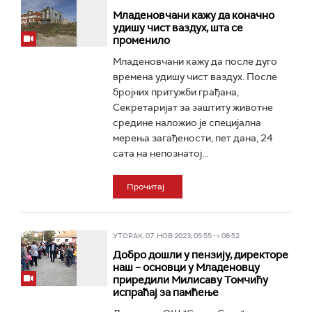
Младеновчани кажу да коначно
удишу чист ваздух, шта се
променило
Младеновчани кажу да после дуго
времена удишу чист ваздух. После
бројних притужби грађана,
Секретаријат за заштиту животне
средине наложио је специјална
мерења загађености, пет дана, 24
сата на непознатој...
Прочитај
УТОРАК, 07. НОВ 2023, 05:55 -> 08:52
Добро дошли у пензију, директоре
наш – основци у Младеновцу
приредили Милисаву Томчићу
испраћај за памћење