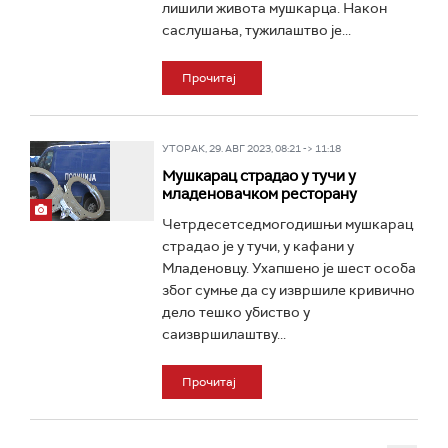
лишили живота мушкарца. Након
саслушања, тужилаштво је...
Прочитај
УТОРАК, 29. АВГ 2023, 08:21 -> 11:18
Мушкарац страдао у тучи у
младеновачком ресторану
Четрдесетседмогодишњи мушкарац
страдао је у тучи, у кафани у
Младеновцу. Ухапшено је шест особа
због сумње да су извршиле кривично
дело тешко убиство у
саизвршилаштву...
Прочитај