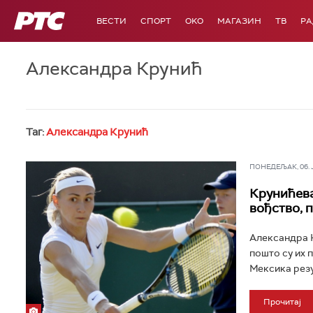
РТС
ВЕСТИ
СПОРТ
OKO
МАГАЗИН
ТВ
Р
Александра Крунић
Таг:
Александра Крунић
ПОНЕДЕЉАК, 06. ЈУ
Крунићева
вођство, 
Александра К
пошто су их 
Мексика резул
Прочитај