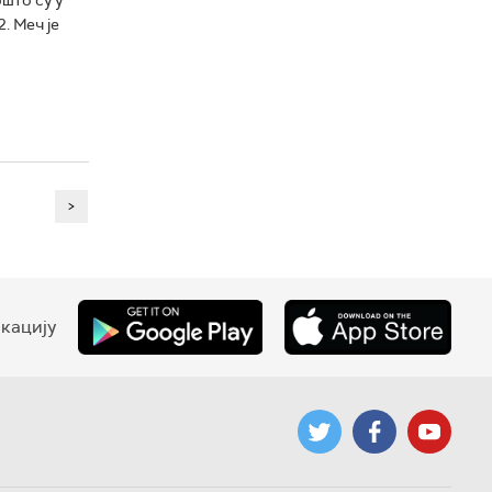
. Меч је
>
кацију