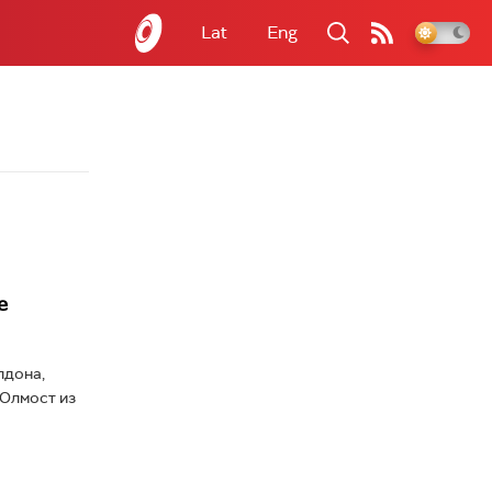
Lat
Eng
е
лдона,
 Олмост из