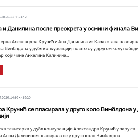
26, 21:32 -> 21:42
 и Данилина после преокрета у осмини финала В
ерка Александра Крунић и Ана Данилина из Казахстана пласирал
а Вимблдона у дубл конкуренцији, пошто су у другом колу побед
р који чине Анхелина Калинина...
2026, 14:16 -> 15:20
а Крунић се пласирала у друго коло Вимблдона у
ији
ка тенисерка у дубл конкуренцији Александра Крунић у пару са
 Аном Далинином пласирала се у друго коло Вимблдона...