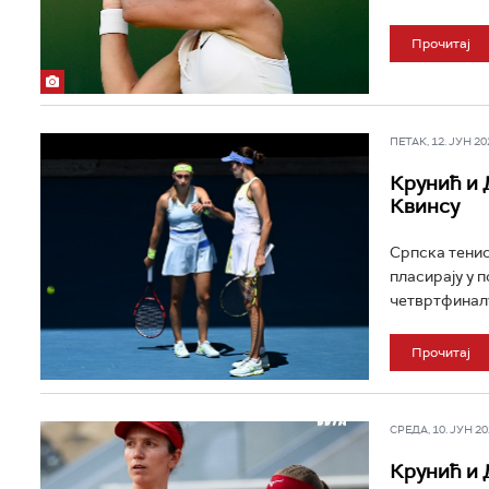
Прочитај
ПЕТАК, 12. ЈУН 202
Крунић и 
Квинсу
Српска тенис
пласирају у 
четвртфиналу
Прочитај
СРЕДА, 10. ЈУН 202
Крунић и 