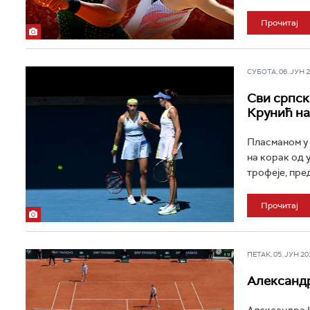
Прочитај
СУБОТА, 06. ЈУН 20
Сви српск
Крунић н
Пласманом у 
на корак од 
трофеје, пре
Прочитај
ПЕТАК, 05. ЈУН 202
Александр
Александра К