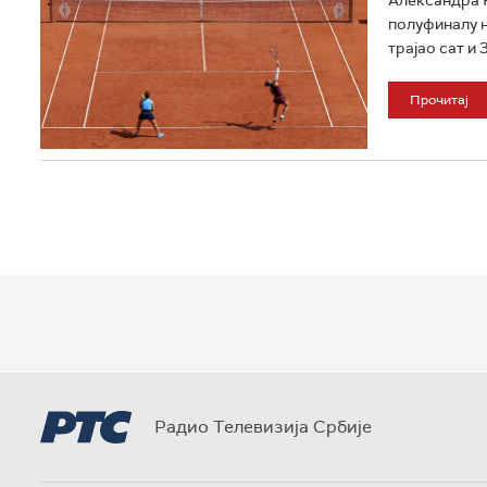
полуфиналу на
трајао сат и 3
Прочитај
Радио Телевизија Србије