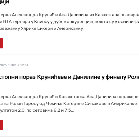
ији
ерка Александра Крунић и Ана Данилина из Казахстана пласирал
 ВТА турнира у Квинсу у дубл конкуренцији, пошто су у осмини ф
вежанку Улрике Еикери и Американку...
26, 10:02 -> 12:54
стопни пораз Крунићеве и Данилине у финалу Рол
ерка Александра Крунић и Казахстанка Ана Данилина поражене 
а на Ролан Гаросу од Чехиње Катерине Сињакове и Американке 
лтатом 2:0, по сетовима 6:2 и 7:5...