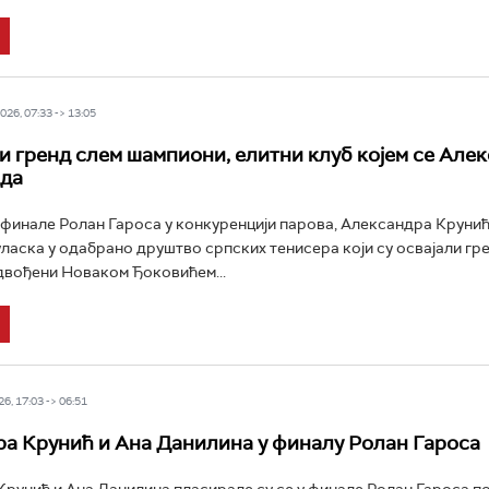
26, 07:33 -> 13:05
и гренд слем шампиони, елитни клуб којем се Але
ада
финале Ролан Гароса у конкуренцији парова, Александра Крунић
уласка у одабрано друштво српских тенисера који су освајали гр
двођени Новаком Ђоковићем...
6, 17:03 -> 06:51
а Крунић и Ана Данилина у финалу Ролан Гароса
рунић и Ана Данилина пласирале су се у финале Ролан Гароса по