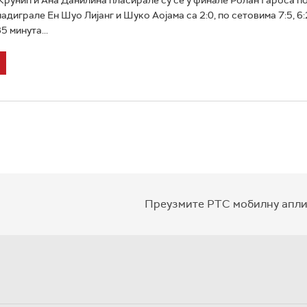
диграле Ен Шуо Лијанг и Шуко Аојама са 2:0, по сетовима 7:5, 6:2
5 минута...
Преузмите РТС мобилну апли