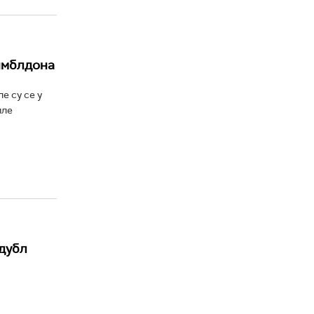
имблдона
е су се у
иле
 дубл