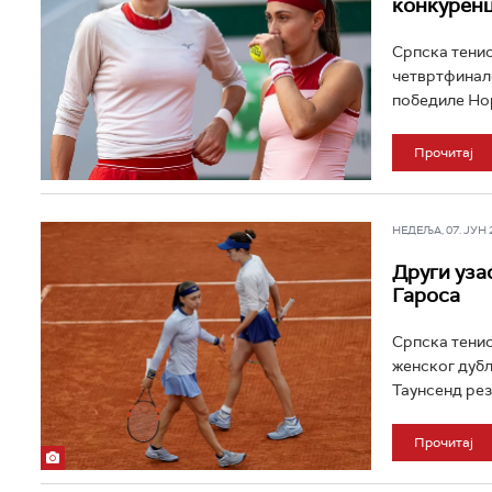
конкуренц
Српска тенис
четвртфинале
победиле Нор
Прочитај
НЕДЕЉА, 07. ЈУН 20
Други уза
Гароса
Српска тенис
женског дубл
Таунсенд резу
Прочитај