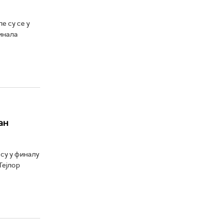
е су се у
инала
ан
су у финалу
Тејлор