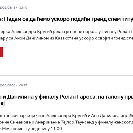
26, 08:43 -> 13:40
: Надам се да ћемо ускоро подићи гренд слем тит
ерка Александра Крунић рекла је после пораза у финалу Ролан Г
 пару са Аном Данилином из Казахстана ускоро освојити гренд слем
26, 08:00 -> 09:27
 и Данилина у финалу Ролан Гароса, на талону пр
еј
стански пар који чине Александра Крунић и Ана Данилина играћ
ине Сињакове и Американке Тејлор Таунсенд у финалу женског 
 Меч почиње у недељу, у 11.00...