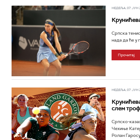
НЕДЕЉА, 07. ЈУН 20
Крунићева
Српска тенис
нада да ће у
Прочитај
НЕДЕЉА, 07. ЈУН 20
Крунићева
слем троф
Српско-казах
Чехиње Катер
Ролан Гаросу.