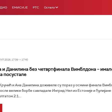
АДИО
ЕМИСИЈЕ
РТС
Остало
Л 2026, 17:39 -> 17:40
 и Данилина без четвртфинала Вимблдона – имал
па посустале
рунић и Ана Данилина доживеле су пораз у осмини финала Вимб
после велике борбе савладале Ингрид Нел из Естоније и Ђулијане
татом 2:1...