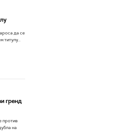
улу
ароса да се
 титулу...
ви гренд
е против
дубла на