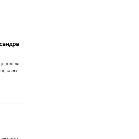
ксандра
 је дошла
енд слем
што су у