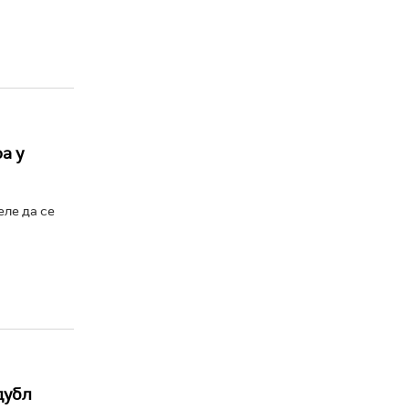
а у
еле да се
дубл