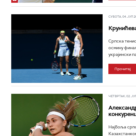
СУБОТА, 04. ЈУЛ 20
Крунићева
Српска тенис
осмину финал
украјински па
Прочитај
ЧЕТВРТАК, 02. ЈУЛ 
Александр
конкуренц
Најбоља српс
Казахстанком