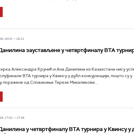
6, 16:03 -> 16:13
Данилина заустављене у четвртфиналу ВТА турнир
ерка Александра Крунић и Ана Данилина из Казахстана нису усп
полуфинале ВТА турнира у Квинсу у дубл конкуренцији, пошто су у
 поражене од Словакиње Терезе Михаликове...
6, 17:42 -> 17:48
Данилина у четвртфиналу ВТА турнира у Квинсу у 