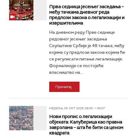
Прва седница јесењег заседања –
међу тачкама дневног реда
предлози закона о легализацији и
извршитељима
На дневном реду Прве седнице
редовног јесењег заседања
Скупштине Србије је 48 тачака, међу
којима су предлози закона којима ће
се регулисати питање легализације.
Формализује се постојеће
власништво на...
Прочитај
НЕДЕЉА, 05. ОКТ 2025, 09:05 -> 09:07
Нови пропис о легализацији
објеката: Калуђерица као правна
заврзлама – шта ће бити са ценом
квадрата