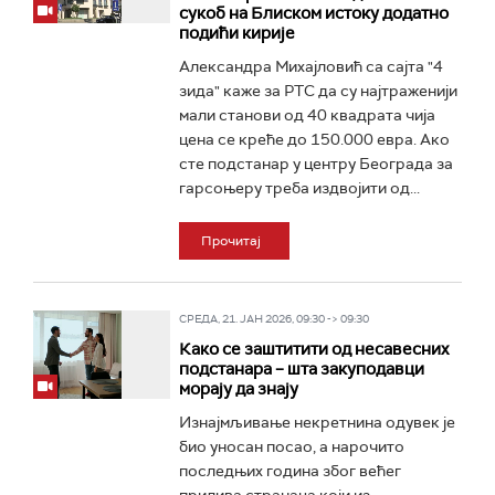
сукоб на Блиском истоку додатно
подићи кирије
Александра Михајловић са сајта "4
зида" каже за РТС да су најтраженији
мали станови од 40 квадрата чија
цена се креће до 150.000 евра. Ако
сте подстанар у центру Београда за
гарсоњеру треба издвојити од...
Прочитај
СРЕДА, 21. ЈАН 2026, 09:30 -> 09:30
Како се заштитити од несавесних
подстанара – шта закуподавци
морају да знају
Изнајмљивање некретнина одувек је
био уносан посао, а нарочито
последњих година због већег