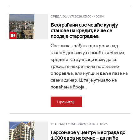
СРЕДА, 01. ЈУЛ 2026, 05:50 -> 06:04
Београђани све чешће купују
станове на кредит, више се
продаје староградња
Све више грађана до крова над
главом долази уз помоћ стамбених
кредита. Стручњаци кажу да се
тржиште некретнина постепено
опоравља, али купци и даље пазе на
сваки динар. Шта је утицало на
повећање броја...
Прочитај
УТОРАК, 17. МАР 2026, 10:20 -> 18:25
Гарсоњере у центру Београда до
1.000 евра месечно – да ли ће