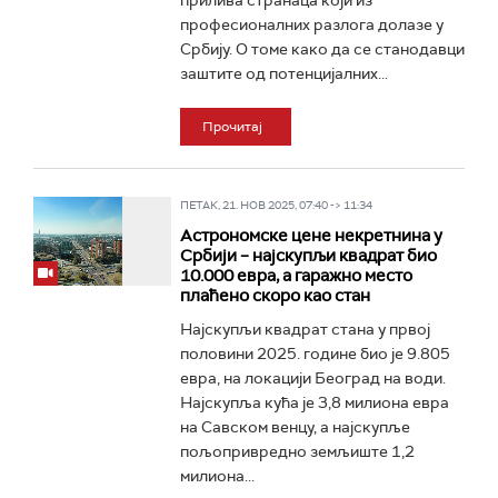
прилива странаца који из
професионалних разлога долазе у
Србију. О томе како да се станодавци
заштите од потенцијалних...
Прочитај
ПЕТАК, 21. НОВ 2025, 07:40 -> 11:34
Астрономске цене некретнина у
Србији – најскупљи квадрат био
10.000 евра, а гаражно место
плаћено скоро као стан
Најскупљи квадрат стана у првој
половини 2025. године био је 9.805
евра, на локацији Београд на води.
Најскупља кућа је 3,8 милиона евра
на Савском венцу, а најскупље
пољопривредно земљиште 1,2
милиона...