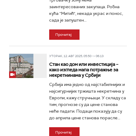
трговачку зону нема
заинтересованих закупаца. Робна
кућа "Митић", некада украс и понос,
сада је запуштен...
Прочитај
УТОРАК, 12. АВГ 2025, 05:50 -> 06:13
Стан као дом или инвестиција –
како изгледа мапа потражње за
некретнинама у Србији
Србија има једно од најстабилнијих и
најсигурнијих тржишта некретнина у
Европи, кажу стручњаци. У складу са
тим, прогнозе су да цене станова
неће падати. Подаци показују да су
до априла цене станова порасле...
Прочитај