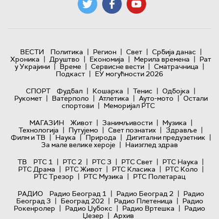
|
|
|
|
ВЕСТИ
Политика
Регион
Свет
Србија данас
|
|
|
|
Хроника
Друштво
Економија
Мерила времена
Рат
|
|
|
|
у Украјини
Време
Сервисне вести
Сматрачница
|
Подкаст
ЕУ могућности 2026
|
|
|
|
СПОРТ
Фудбал
Кошарка
Тенис
Одбојка
|
|
|
|
Рукомет
Ватерполо
Атлетика
Ауто-мото
Остали
|
спортови
Меморијал РТС
|
|
|
МАГАЗИН
Живот
Занимљивости
Музика
|
|
|
|
Технологијa
Путујемо
Свет познатих
Здравље
|
|
|
|
Филм и ТВ
Наука
Природа
Дигитални предузетник
|
За мале велике хероје
Наизглед здрав
|
|
|
|
|
ТВ
РТС 1
РТС 2
РТС 3
РТС Свет
РТС Наука
|
|
|
|
РТС Драма
РТС Живот
РТС Класика
РТС Коло
|
|
РТС Трезор
РТС Музика
РТС Полетарац
|
|
РАДИО
Радио Београд 1
Радио Београд 2
Радио
|
|
|
Београд 3
Београд 202
Радио Плетеница
Радио
|
|
|
Рокенролер
Радио Џубокс
Радио Вртешка
Радио
|
Џезер
Архив