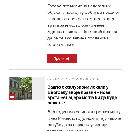
Готово пет милиона нелегалних
објеката постоји у Србији, а предлог
закона о непокретностима отвара
врата за њихово озакоњење.
Адвокат Никола Премовић сматра
да ће се ако већина посланика
одобри закон...
Прочитај
СУБОТА, 23. АВГ 2025, 05:50 -> 06:02
Зашто ексклузивни локали у
Београду зврје празни – нова
врста менаџера могла би да буде
решење
Већ годинама се многи пролазници у
Кнез Михаиловој улици питају како је
могуће да за најексклузивнију