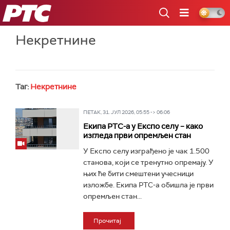
РТС
Некретнине
Таг:
Некретнине
ПЕТАК, 31. ЈУЛ 2026, 05:55 -> 06:06
Екипа РТС-а у Експо селу – како
изгледа први опремљен стан
У Експо селу изграђено је чак 1.500
станова, који се тренутно опремају. У
њих ће бити смештени учесници
изложбе. Екипа РТС-а обишла је први
опремљен стан...
Прочитај