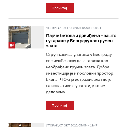
Прочитај
ЧЕТВРТАК, 06. НОВ 2025, 05:50 -> 06:04
Парче бетона и довиђења – зашто
су гараже у Београду као грумен
злата
Стручњаци за улагања у Београду
све чешће кажу да је гаража као
необрађени грумен злата. Добра
инвестиција је и пословни простор.
Екипа РТС-а је истраживала где је
најисплативије улагати, у којим
деловима...
Прочитај
УТОРАК, 07. ОКТ 2025, 05:45 -> 13:47