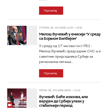
Прочитај
УТОРАК, 30. ЈУН 2026, 11:33 -> 15:31
Милош Вучевић у емисији "У среду
са Бојаном Билбијом"
У среду од 17 часова гост РБ1 -
Милош Вучевић, председник СНС-а и
саветник председника Србије за
регионална питања...
Прочитај
ПЕТАК, 26. ЈУН 2026, 08:30 -> 11:10
Вучевић: Биће изазова, али
верујем да Србија улази у
стабилнији период