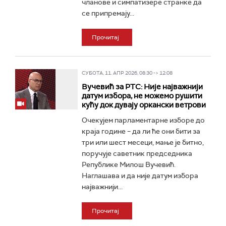
чланове и симпатизере странке да
се припремају...
Прочитај
СУБОТА, 11. АПР 2026, 08:30 -> 12:08
Вучевић за РТС: Није најважнији
датум избора, не можемо рушити
кућу док дувају оркански ветрови
Очекујем парламентарне изборе до
краја године – да ли ће они бити за
три или шест месеци, мање је битно,
поручује саветник председника
Републике Милош Вучевић.
Наглашава и да није датум избора
најважнији...
Прочитај