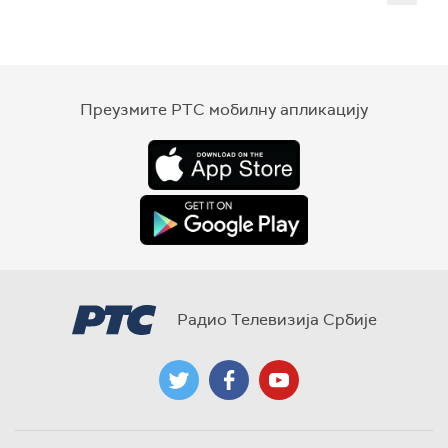
Преузмите РТС мобилну апликацију
Радио Телевизија Србије