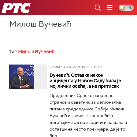
РТС
Милош Вучевић
Таг:
Милош Вучевић
СРЕДА, 01. ЈУЛ 2026, 19:04 -> 19:49
Вучевић: Оставка након
инцидента у Новом Саду била је
мој лични осећај, а не притисак
Председник Српске напредне
странке и саветник за регионална
питања председника Србије Милош
Вучевић изјавио је, говорећи о
догађајима од пре годину и по дана и
оставци на место премијера, да је то
био...