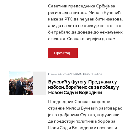
Саветник председника Србије за
регионална питања Милош Вучевић
каже за РТС да ће увек бити изазова,
али да на лето не очекује нешто што
би требало да доведе до нежељених
ефеката. Свакако верујем да нам...
Прочитај
НЕДЕЉА, 07. ЈУН 2026, 18:10 -> 23:42
Вучевић у Футогу: Пред нама су
избори, борићемо се за победу у
Новом Саду и Војводини
Председник Српске напредне
странке Милош Вучевић разговарао
је са грађанима Футога, поручивши
да предстоји политичка борба за
Нови Сад и Војводину и позвавши