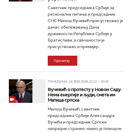
Саветник председника Србије за
регионална питања и председник
СНС Милош Вучевић присуствовао је
данас обележавању Дана
државности Републике Србије у
Братислави, а свечаности је
присуствовао и премијер...
Прочитај
ПОНЕДЕЉАК, 16. ФЕБ 2026, 20:12 -> 20:36
Вучевић о протесту у Новом Саду:
Нема енергије и људи, смета им
Матица српска
Милош Вучевић, саветник
председника Србије Александра
Вучића и председник Српске
напредне странке, навео је поводом