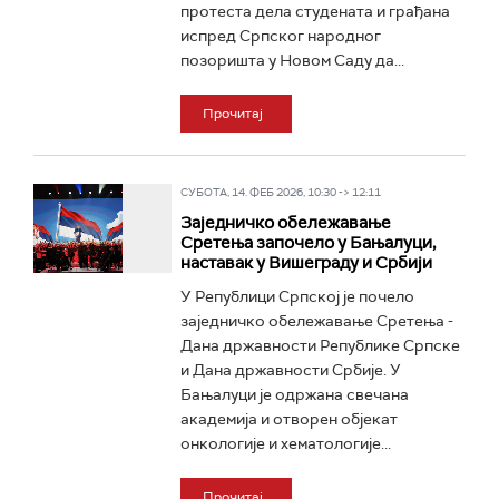
протеста дела студената и грађана
испред Српског народног
позоришта у Новом Саду да...
Прочитај
СУБОТА, 14. ФЕБ 2026, 10:30 -> 12:11
Заједничко обележавање
Сретења започело у Бањалуци,
наставак у Вишеграду и Србији
У Републици Српској је почело
заједничко обележавање Сретења -
Дана државности Републике Српске
и Дана државности Србије. У
Бањалуци је одржана свечана
академија и отворен објекат
онкологије и хематологије...
Прочитај