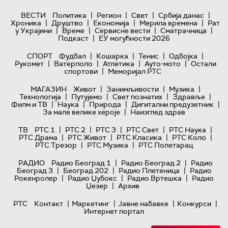
|
|
|
|
ВЕСТИ
Политика
Регион
Свет
Србија данас
|
|
|
|
Хроника
Друштво
Економија
Мерила времена
Рат
|
|
|
|
у Украјини
Време
Сервисне вести
Сматрачница
|
Подкаст
ЕУ могућности 2026
|
|
|
|
СПОРТ
Фудбал
Кошарка
Тенис
Одбојка
|
|
|
|
Рукомет
Ватерполо
Атлетика
Ауто-мото
Остали
|
спортови
Меморијал РТС
|
|
|
МАГАЗИН
Живот
Занимљивости
Музика
|
|
|
|
Технологијa
Путујемо
Свет познатих
Здравље
|
|
|
|
Филм и ТВ
Наука
Природа
Дигитални предузетник
|
За мале велике хероје
Наизглед здрав
|
|
|
|
|
ТВ
РТС 1
РТС 2
РТС 3
РТС Свет
РТС Наука
|
|
|
|
РТС Драма
РТС Живот
РТС Класика
РТС Коло
|
|
РТС Трезор
РТС Музика
РТС Полетарац
|
|
РАДИО
Радио Београд 1
Радио Београд 2
Радио
|
|
|
Београд 3
Београд 202
Радио Плетеница
Радио
|
|
|
Рокенролер
Радио Џубокс
Радио Вртешка
Радио
|
Џезер
Архив
|
|
|
|
РТС
Контакт
Маркетинг
Јавне набавке
Конкурси
Интернет портал