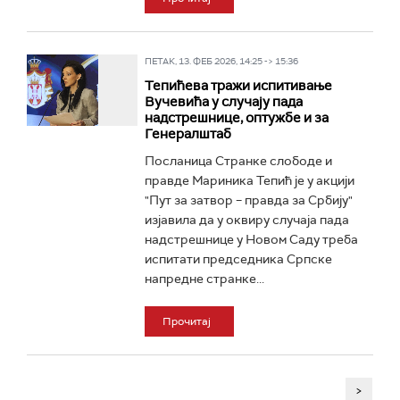
ПЕТАК, 13. ФЕБ 2026, 14:25 -> 15:36
Тепићева тражи испитивање
Вучевића у случају пада
надстрешнице, оптужбе и за
Генералштаб
Посланица Странке слободе и
правде Мариника Тепић је у акцији
"Пут за затвор – правда за Србију"
изјавила да у оквиру случаја пада
надстрешнице у Новом Саду треба
испитати председника Српске
напредне странке...
Прочитај
>