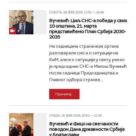
СУБОТА, 28. ФЕБ 2026, 12:51 -> 19:46
Вучевић: Циљ СНС-а победа у свих
10 општина, 21. марта
представићемо План Србија 2030-
2035
На седницама страначких органа
разговарали смо и о ситуацији на
КиМ, али и о ситуацији у свету, рекао
је председник СНС-а Милош Вучевић
после седница Председништва и
Главног одбора странке...
Прочитај
СРЕДА, 18. ФЕБ 2026, 20:52 -> 21:06
Вучевић и Фицо на свечаности
поводом Дана државности Србије
у Братислави