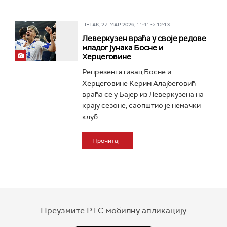
ПЕТАК, 27. МАР 2026, 11:41 -> 12:13
Леверкузен враћа у своје редове
младог јунака Босне и
Херцеговине
Репрезентативац Босне и
Херцеговине Керим Алајбеговић
враћа се у Бајер из Леверкузена на
крају сезоне, саопштио је немачки
клуб...
Прочитај
Преузмите РТС мобилну апликацију