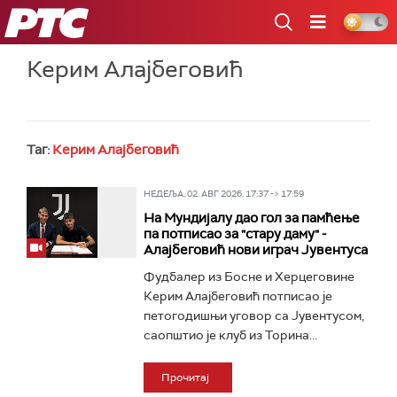
РТС
Керим Алајбеговић
Таг:
Керим Алајбеговић
НЕДЕЉА, 02. АВГ 2026, 17:37 -> 17:59
На Мундијалу дао гол за памћење
па потписао за "стару даму" -
Алајбеговић нови играч Јувентуса
Фудбалер из Босне и Херцеговине
Керим Алајбеговић потписао је
петогодишњи уговор са Јувентусом,
саопштио је клуб из Торина...
Прочитај