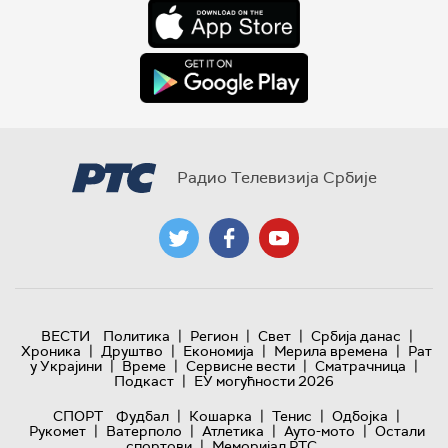
Радио Телевизија Србије
|
|
|
|
ВЕСТИ
Политика
Регион
Свет
Србија данас
|
|
|
|
Хроника
Друштво
Економија
Мерила времена
Рат
|
|
|
|
у Украјини
Време
Сервисне вести
Сматрачница
|
Подкаст
ЕУ могућности 2026
|
|
|
|
СПОРТ
Фудбал
Кошарка
Тенис
Одбојка
|
|
|
|
Рукомет
Ватерполо
Атлетика
Ауто-мото
Остали
|
спортови
Меморијал РТС