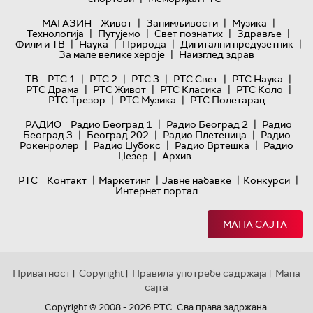
|
|
|
МАГАЗИН
Живот
Занимљивости
Музика
|
|
|
|
Технологијa
Путујемо
Свет познатих
Здравље
|
|
|
|
Филм и ТВ
Наука
Природа
Дигитални предузетник
|
За мале велике хероје
Наизглед здрав
|
|
|
|
|
ТВ
РТС 1
РТС 2
РТС 3
РТС Свет
РТС Наука
|
|
|
|
РТС Драма
РТС Живот
РТС Класика
РТС Коло
|
|
РТС Трезор
РТС Музика
РТС Полетарац
|
|
РАДИО
Радио Београд 1
Радио Београд 2
Радио
|
|
|
Београд 3
Београд 202
Радио Плетеница
Радио
|
|
|
Рокенролер
Радио Џубокс
Радио Вртешка
Радио
|
Џезер
Архив
|
|
|
|
РТС
Контакт
Маркетинг
Јавне набавке
Конкурси
Интернет портал
МАПА САЈТА
Приватност
Copyright
Правила употребе садржаја
Мапа
|
|
|
сајта
Copyright © 2008 - 2026 РТС. Сва права задржана.