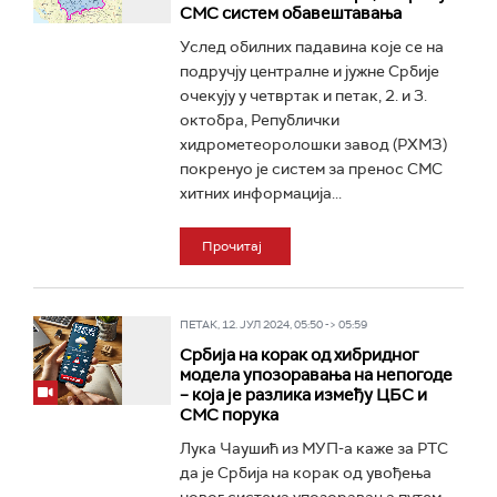
СМС систем обавештавања
Услед обилних падавина које се на
подручју централне и јужне Србије
очекују у четвртак и петак, 2. и 3.
октобра, Републички
хидрометеоролошки завод (РХМЗ)
покренуо је систем за пренос СМС
хитних информација...
Прочитај
ПЕТАК, 12. ЈУЛ 2024, 05:50 -> 05:59
Србија на корак од хибридног
модела упозоравања на непогоде
– која је разлика између ЦБС и
СМС порука
Лука Чаушић из МУП-а каже за РТС
да је Србија на корак од увођења