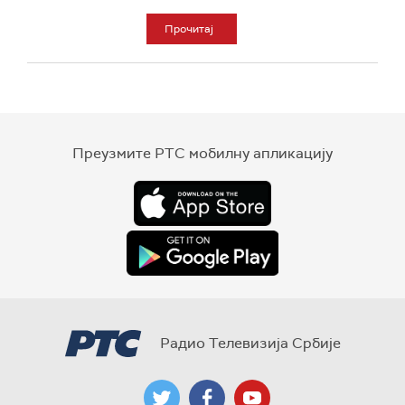
Прочитај
Преузмите РТС мобилну апликацију
Радио Телевизија Србије