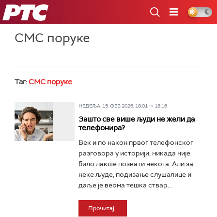
РТС
СМС поруке
Таг:
СМС поруке
НЕДЕЉА, 15. ФЕБ 2026, 18:01 -> 18:16
Зашто све више људи не жели да
телефонира?
Век и по након првог телефонског
разговора у историји, никада није
било лакше позвати некога. Али за
неке људе, подизање слушалице и
даље је веома тешка ствар...
Прочитај