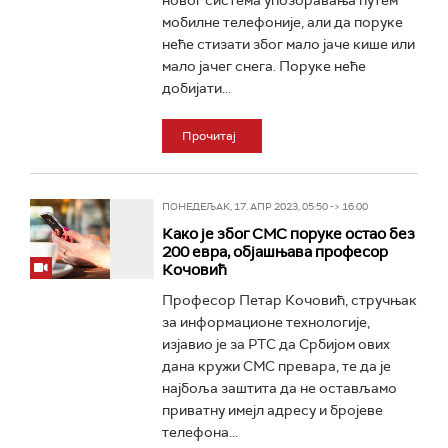
новог система упозоравања путем
мобилне телефоније, али да поруке
неће стизати због мало јаче кише или
мало јачег снега. Поруке неће
добијати...
Прочитај
ПОНЕДЕЉАК, 17. АПР 2023, 05:50 -> 16:00
Како је због СМС поруке остао без
200 евра, објашњава професор
Кочовић
Професор Петар Кочовић, стручњак
за информационе технологије,
изјавио је за РТС да Србијом ових
дана кружи СМС превара, те да је
најбоља заштита да не остављамо
приватну имејл адресу и бројеве
телефона...