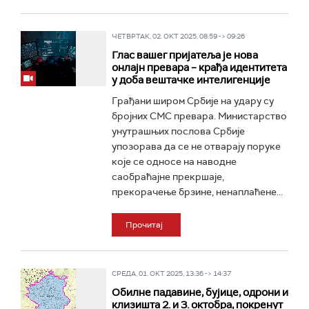
ЧЕТВРТАК, 02. ОКТ 2025, 08:59 -> 09:26
Глас вашег пријатеља је нова
онлајн превара – крађа идентитета
у доба вештачке интелигенције
Грађани широм Србије на удару су
бројних СМС превара. Министарство
унутрашњих послова Србије
упозорава да се не отварају поруке
које се односе на наводне
саобраћајне прекршаје,
прекорачење брзине, ненаплаћене...
Прочитај
СРЕДА, 01. ОКТ 2025, 13:36 -> 14:37
Обилне падавине, бујице, одрони и
клизишта 2. и 3. октобра, покренут