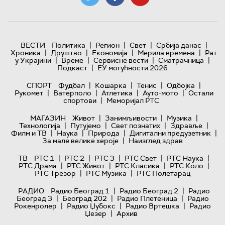
|
|
|
|
ВЕСТИ
Политика
Регион
Свет
Србија данас
|
|
|
|
Хроника
Друштво
Економија
Мерила времена
Рат
|
|
|
|
у Украјини
Време
Сервисне вести
Сматрачница
|
Подкаст
ЕУ могућности 2026
|
|
|
|
СПОРТ
Фудбал
Кошарка
Тенис
Одбојка
|
|
|
|
Рукомет
Ватерполо
Атлетика
Ауто-мото
Остали
|
спортови
Меморијал РТС
|
|
|
МАГАЗИН
Живот
Занимљивости
Музика
|
|
|
|
Технологијa
Путујемо
Свет познатих
Здравље
|
|
|
|
Филм и ТВ
Наука
Природа
Дигитални предузетник
|
За мале велике хероје
Наизглед здрав
|
|
|
|
|
ТВ
РТС 1
РТС 2
РТС 3
РТС Свет
РТС Наука
|
|
|
|
РТС Драма
РТС Живот
РТС Класика
РТС Коло
|
|
РТС Трезор
РТС Музика
РТС Полетарац
|
|
РАДИО
Радио Београд 1
Радио Београд 2
Радио
|
|
|
Београд 3
Београд 202
Радио Плетеница
Радио
|
|
|
Рокенролер
Радио Џубокс
Радио Вртешка
Радио
|
Џезер
Архив