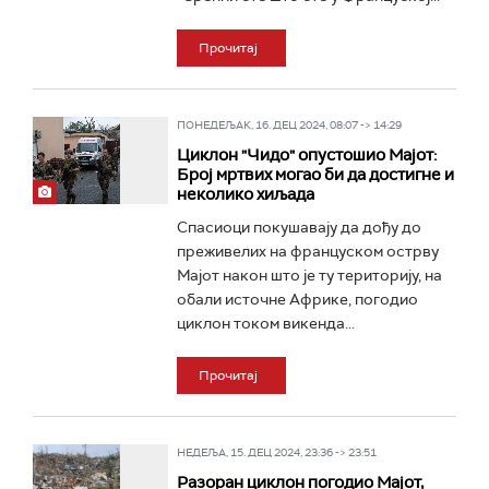
Прочитај
ПОНЕДЕЉАК, 16. ДЕЦ 2024, 08:07 -> 14:29
Циклон "Чидо" опустошио Мајот:
Број мртвих могао би да достигне и
неколико хиљада
Спасиоци покушавају да дођу до
преживелих на француском острву
Мајот након што је ту територију, на
обали источне Африке, погодио
циклон током викенда...
Прочитај
НЕДЕЉА, 15. ДЕЦ 2024, 23:36 -> 23:51
Разоран циклон погодио Мајот,