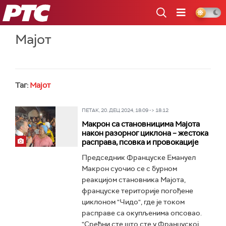
РТС
Мајот
Таг:
Мајот
ПЕТАК, 20. ДЕЦ 2024, 18:09 -> 18:12
Макрон са становницима Мајота
након разорног циклона – жестока
расправа, псовка и провокације
Председник Француске Емануел
Макрон суочио се с бурном
реакцијом становника Мајота,
француске територије погођене
циклоном "Чидо", где је током
расправе са окупљенима опсовао.
"Срећни сте што сте у Француској...