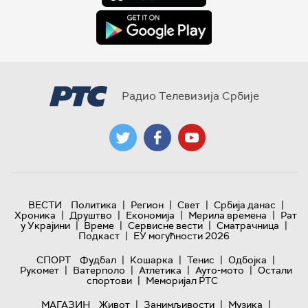
Радио Телевизија Србије
|
|
|
|
ВЕСТИ
Политика
Регион
Свет
Србија данас
|
|
|
|
Хроника
Друштво
Економија
Мерила времена
Рат
|
|
|
|
у Украјини
Време
Сервисне вести
Сматрачница
|
Подкаст
ЕУ могућности 2026
|
|
|
|
СПОРТ
Фудбал
Кошарка
Тенис
Одбојка
|
|
|
|
Рукомет
Ватерполо
Атлетика
Ауто-мото
Остали
|
спортови
Меморијал РТС
|
|
|
МАГАЗИН
Живот
Занимљивости
Музика