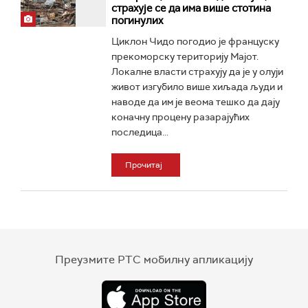
страхује се да има више стотина
погинулих
Циклон Чидо погодио је француску
прекоморску територију Мајот.
Локалне власти страхују да је у олуји
живот изгубило више хиљада људи и
наводе да им је веома тешко да дају
коначну процену разарајућих
последица...
Прочитај
Преузмите РТС мобилну апликацију