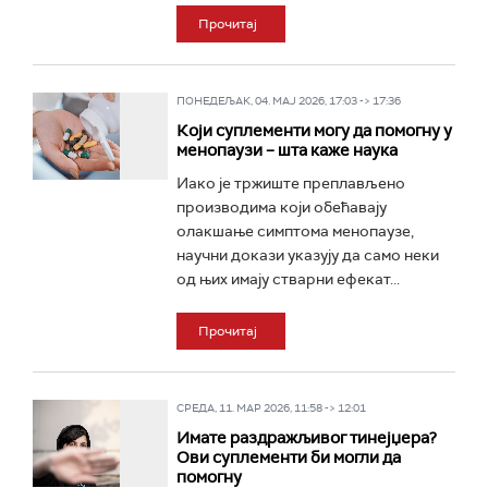
Прочитај
ПОНЕДЕЉАК, 04. МАЈ 2026, 17:03 -> 17:36
Који суплементи могу да помогну у
менопаузи – шта каже наука
Иако је тржиште преплављено
производима који обећавају
олакшање симптома менопаузе,
научни докази указују да само неки
од њих имају стварни ефекат...
Прочитај
СРЕДА, 11. МАР 2026, 11:58 -> 12:01
Имате раздражљивог тинејџера?
Ови суплементи би могли да
помогну