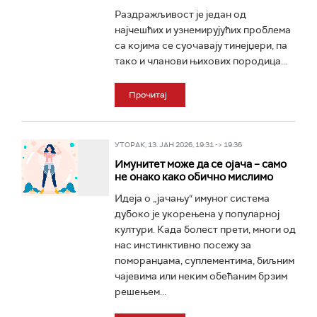
Раздражљивост је један од
најчешћих и узнемирујућих проблема
са којима се суочавају тинејџери, па
тако и чланови њихових породица...
Прочитај
УТОРАК, 13. ЈАН 2026, 19:31 -> 19:36
Имунитет може да се ојача – само
не онако како обично мислимо
Идеја о „јачању“ имуног система
дубоко је укорењена у популарној
култури. Када болест прети, многи од
нас инстинктивно посежу за
поморанџама, суплементима, биљним
чајевима или неким обећаним брзим
решењем...