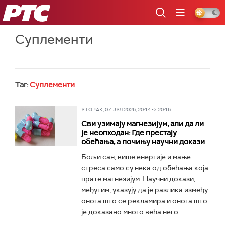
РТС
Суплементи
Таг:
Суплементи
УТОРАК, 07. ЈУЛ 2026, 20:14 -> 20:16
Сви узимају магнезијум, али да ли
је неопходан: Где престају
обећања, а почињу научни докази
Бољи сан, више енергије и мање
стреса само су нека од обећања која
прате магнезијум. Научни докази,
међутим, указују да је разлика између
онога што се рекламира и онога што
је доказано много већа него...