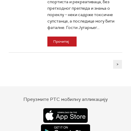
спортиста и рекреативаца, без
претходног прегледа и знања о
пореклу – неки садрже токсичне
супстанце, а последице могу бити
фаталне. Гости Јутарњег...
Прочитај
>
Преузмите РТС мобилну апликацију