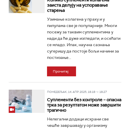
Колико суплементи колагена
заиста делују на успоравање
старења
Узимање колагена у праху и у
пилулама све је популарније. Многи
посежу за таквим суплементима у
нади да ће дуже изгледати, и осећати
се младо. Ипак, научна сазнања
сугеришу да постоје бољи начини за
постизање...
Прочитај
ПОНЕДЕЉАК, 14. АПР 2025, 18:18 -> 18:27
Суплементи без контроле – опасна
трка за резултатом може завршити
трагично
Нелегални додаци исхрани све
чешће завршавају у организму