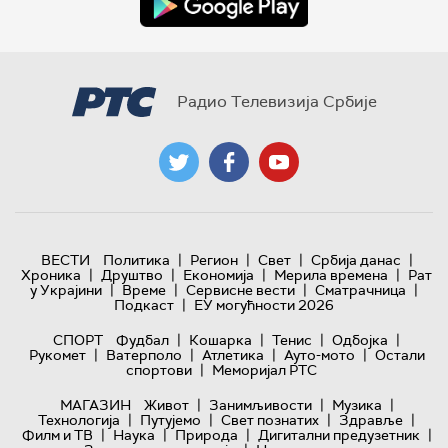
Радио Телевизија Србије
|
|
|
|
ВЕСТИ
Политика
Регион
Свет
Србија данас
|
|
|
|
Хроника
Друштво
Економија
Мерила времена
Рат
|
|
|
|
у Украјини
Време
Сервисне вести
Сматрачница
|
Подкаст
ЕУ могућности 2026
|
|
|
|
СПОРТ
Фудбал
Кошарка
Тенис
Одбојка
|
|
|
|
Рукомет
Ватерполо
Атлетика
Ауто-мото
Остали
|
спортови
Меморијал РТС
|
|
|
МАГАЗИН
Живот
Занимљивости
Музика
|
|
|
|
Технологијa
Путујемо
Свет познатих
Здравље
|
|
|
|
Филм и ТВ
Наука
Природа
Дигитални предузетник