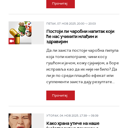
Прочитај
ПЕТАК, 07. НОВ 2025, 20:00 -> 20:03
Постоји ли чаробни напитак који
ће нас учинити млађим и
здравијим
Да ли заиста постоји чаробна пилула
која топи килограме, чини косу
гушћом и јачом, кожу сјајнијом, а боре
исправља као да их није ни било? Да
ли је по среди плацебо ефекат или
суплементи заиста дају резултате...
Прочитај
УТОРАК, 04. НОВ 2025, 17:39 -> 09:39
Како храна утиче на наше