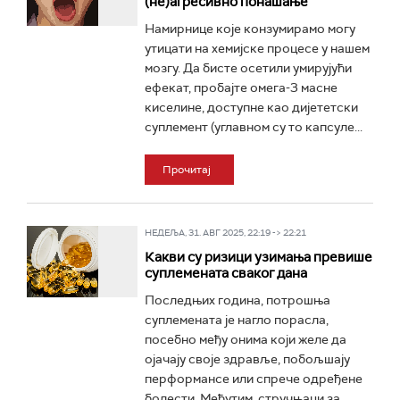
(не)агресивно понашање
Намирнице које конзумирамо могу
утицати на хемијске процесе у нашем
мозгу. Да бисте осетили умирујући
ефекат, пробајте омега-3 масне
киселине, доступне као дијететски
суплемент (углавном су то капсуле...
Прочитај
НЕДЕЉА, 31. АВГ 2025, 22:19 -> 22:21
Какви су ризици узимања превише
суплемената сваког дана
Последњих година, потрошња
суплемената је нагло порасла,
посебно међу онима који желе да
ојачају своје здравље, побољшају
перформансе или спрече одређене
болести. Међутим, стручњаци за