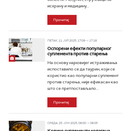
исхрану и медицину...
Прочитај
ПЕТАК, 11. ЈУЛ 2025, 17:09 -> 17:18
Оспорени ефекти популарног
суплемента против старења
На основу најновијег истраживања
испоставило се да таурин, који се
користио као популарни суплемент
против старења, није ефикасан као
што се претпостављало...
Прочитај
СРЕДА, 25. ЈУН 2025, 08:00 -> 08:05