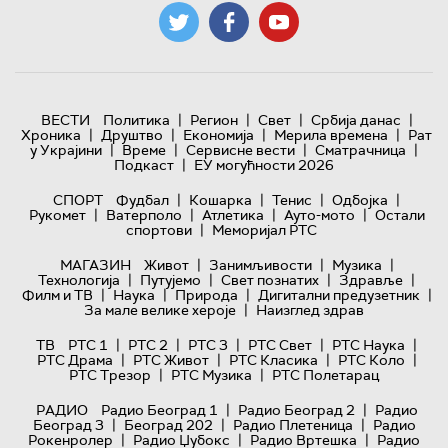
|
|
|
|
ВЕСТИ
Политика
Регион
Свет
Србија данас
|
|
|
|
Хроника
Друштво
Економија
Мерила времена
Рат
|
|
|
|
у Украјини
Време
Сервисне вести
Сматрачница
|
Подкаст
ЕУ могућности 2026
|
|
|
|
СПОРТ
Фудбал
Кошарка
Тенис
Одбојка
|
|
|
|
Рукомет
Ватерполо
Атлетика
Ауто-мото
Остали
|
спортови
Меморијал РТС
|
|
|
МАГАЗИН
Живот
Занимљивости
Музика
|
|
|
|
Технологијa
Путујемо
Свет познатих
Здравље
|
|
|
|
Филм и ТВ
Наука
Природа
Дигитални предузетник
|
За мале велике хероје
Наизглед здрав
|
|
|
|
|
ТВ
РТС 1
РТС 2
РТС 3
РТС Свет
РТС Наука
|
|
|
|
РТС Драма
РТС Живот
РТС Класика
РТС Коло
|
|
РТС Трезор
РТС Музика
РТС Полетарац
|
|
РАДИО
Радио Београд 1
Радио Београд 2
Радио
|
|
|
Београд 3
Београд 202
Радио Плетеница
Радио
|
|
|
Рокенролер
Радио Џубокс
Радио Вртешка
Радио