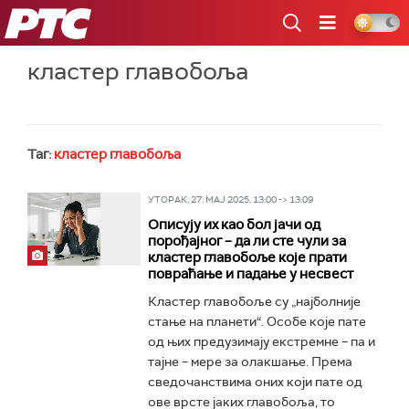
РТС
кластер главобоља
Таг:
кластер главобоља
УТОРАК, 27. МАЈ 2025, 13:00 -> 13:09
Описују их као бол јачи од
порођајног – да ли сте чули за
кластер главобоље које прати
повраћање и падање у несвест
Кластер главобоље су „најболније
стање на планети“. Особе које пате
од њих предузимају екстремне – па и
тајне – мере за олакшање. Према
сведочанствима оних који пате од
ове врсте јаких главобоља, то