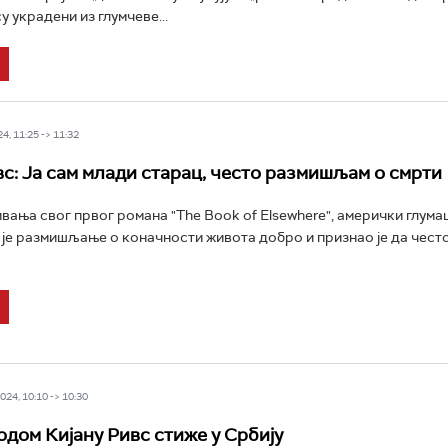
су украдени из глумчеве...
4, 11:25 -> 11:32
вс: Ја сам млади старац, често размишљам о смрти
вања свог првог романа "The Book of Elsewhere", амерички глумац
 је размишљање о коначности живота добро и признао је да чес
24, 10:10 -> 10:30
одом Кијану Ривс стиже у Србију