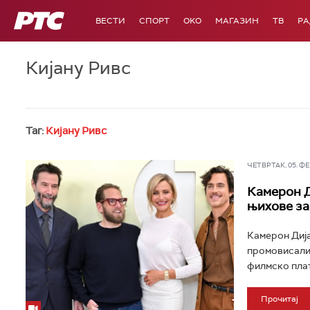
РТС
ВЕСТИ
СПОРТ
OKO
МАГАЗИН
ТВ
Р
Кијану Ривс
Таг:
Кијану Ривс
ЧЕТВРТАК, 05. ФЕБ
Камерон Д
њихове за
Камерон Дија
промовисали 
филмско плат
Прочитај