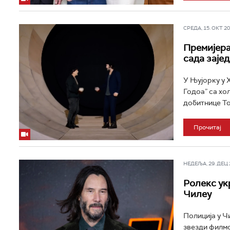
СРЕДА, 15. ОКТ 202
Премијера
сада зајед
У Њујорку у 
Годоа” са хо
добитнице Тон
Прочитај
НЕДЕЉА, 29. ДЕЦ 2
Ролекс ук
Чилеу
Полиција у Чи
звезди филмс