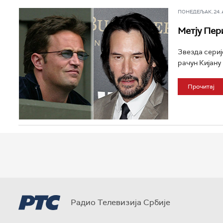
ПОНЕДЕЉАК, 24. АП
Метју Пер
Звезда сериј
рачун Кијану 
Прочитај
Радио Телевизија Србије