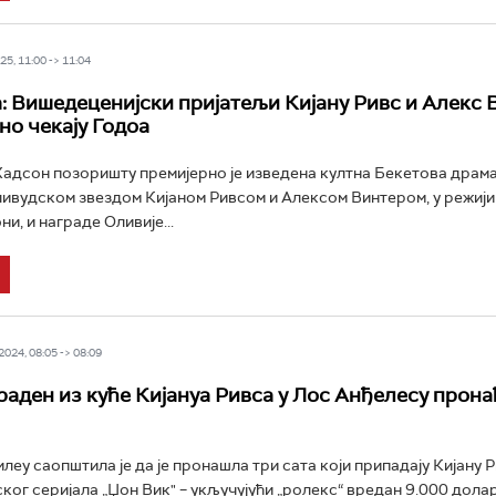
5, 11:00 -> 11:04
: Вишедеценијски пријатељи Кијану Ривс и Алекс 
но чекају Годоа
Хадсон позоришту премијерно је изведена култна Бекетова драма
ливудском звездом Кијаном Ривсом и Алексом Винтером, у режији
и, и награде Оливије...
024, 08:05 -> 08:09
раден из куће Киjануа Ривса у Лос Анђелесу прона
леу саопштила је да је пронашла три сата који припадају Кијану Р
ког серијала „Џон Вик" – укључујући „ролекс“ вредан 9.000 долара