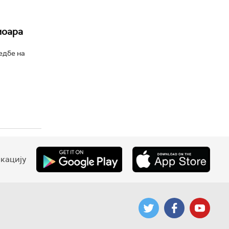
моара
едбе на
кацију