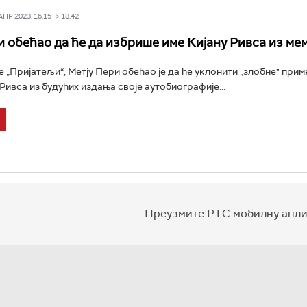
Р 2023, 16:15 -> 18:42
и обећао да ће да избрише име Кијану Ривса из ме
е „Пријатељи“, Метју Пери обећао је да ће уклонити „злобне" прим
Ривса из будућих издања своје аутобиографије...
Преузмите РТС мобилну апли