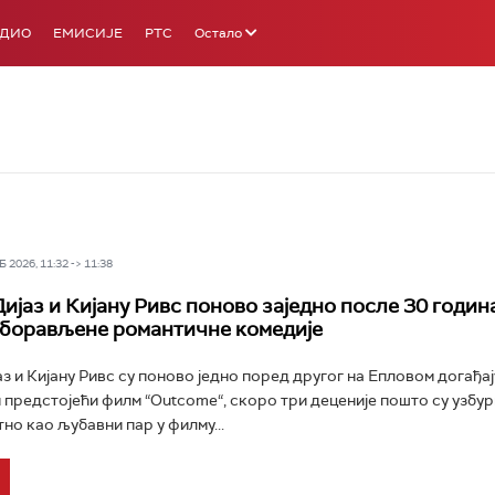
АДИО
ЕМИСИЈЕ
РТС
Остало
 2026, 11:32 -> 11:38
ијаз и Кијану Ривс поново заједно после 30 годин
борављене романтичне комедије
з и Кијану Ривс су поново једно поред другог на Епловом догађају
предстојећи филм “Outcome“, скоро три деценије пошто су узбу
но као љубавни пар у филму...