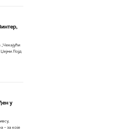
Винтер,
 „Чекајући
 Џејми Лојд
ђен у
ивсу,
 – за које