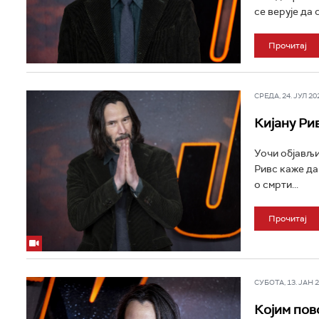
се верује да 
Прочитај
СРЕДА, 24. ЈУЛ 202
Кијану Ри
Уочи објављи
Ривс каже да
о смрти...
Прочитај
СУБОТА, 13. ЈАН 20
Којим пов