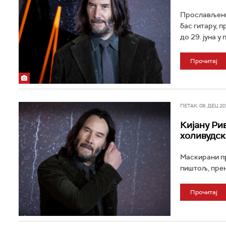
Прослављени 
бас гитару, 
до 29. јуна у
Прочитај
ПЕТАК, 08. ДЕЦ 202
Кијану Ри
холивудск
Маскирани пр
пиштољ, прен
Прочитај