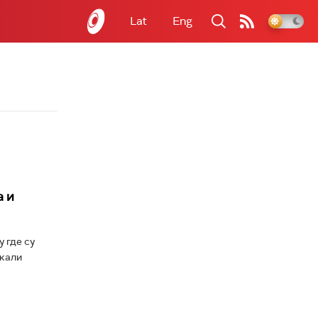
Lat
Eng
а и
 где су
ркали