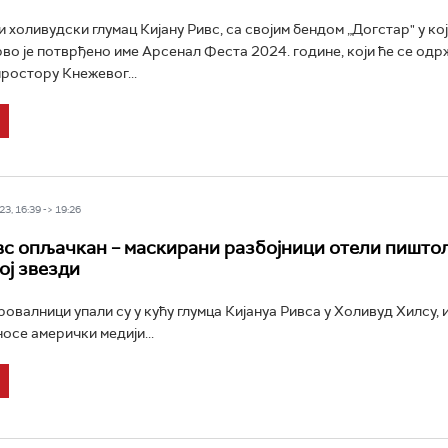
холивудски глумац Кијану Ривс, са својим бендом „Догстар" у ко
прво је потврђено име Арсенал Феста 2024. године, који ће се одр
 простору Кнежевог...
3, 16:39 -> 19:26
вс опљачкан – маскирани разбојници отели пишто
ој звезди
овалници упали су у кућу глумца Кијануа Ривса у Холивуд Хилсу, 
осе амерички медији...