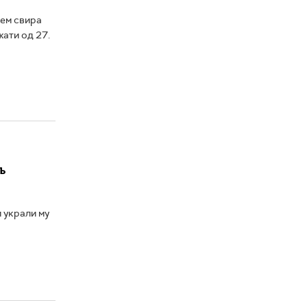
јем свира
жати од 27.
љ
и украли му