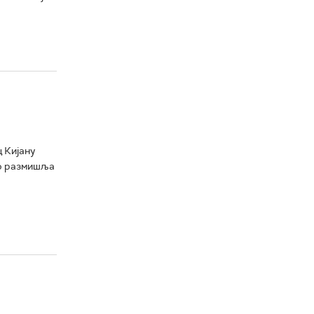
 Кијану
то размишља