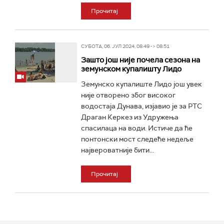
Прочитај
СУБОТА, 06. ЈУЛ 2024, 08:49 -> 08:51
Зашто још није почела сезона на
земунском купалишту Лидо
Земунско купалиште Лидо још увек
није отворено због високог
водостаја Дунава, изјавио је за РТС
Драган Керкез из Удружења
спасилаца на води. Истиче да ће
понтонски мост следеће недеље
највероватније бити...
Прочитај