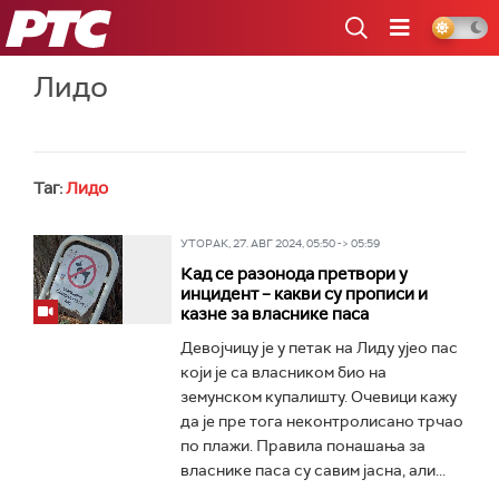
РТС
Лидо
Таг:
Лидо
УТОРАК, 27. АВГ 2024, 05:50 -> 05:59
Кад се разонода претвори у
инцидент – какви су прописи и
казне за власнике паса
Девојчицу је у петак на Лиду ујео пас
који је са власником био на
земунском купалишту. Очевици кажу
да је пре тога неконтролисано трчао
по плажи. Правила понашања за
власнике паса су савим јасна, али...