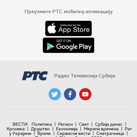
Преузмите РТС мобилну апликацију
Радио Телевизија Србије
|
|
|
|
ВЕСТИ
Политика
Регион
Свет
Србија данас
|
|
|
|
Хроника
Друштво
Економија
Мерила времена
Рат
|
|
|
|
у Украјини
Време
Сервисне вести
Сматрачница