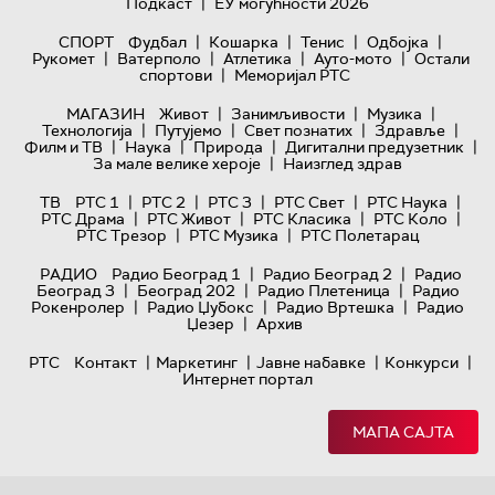
|
Подкаст
ЕУ могућности 2026
|
|
|
|
СПОРТ
Фудбал
Кошарка
Тенис
Одбојка
|
|
|
|
Рукомет
Ватерполо
Атлетика
Ауто-мото
Остали
|
спортови
Меморијал РТС
|
|
|
МАГАЗИН
Живот
Занимљивости
Музика
|
|
|
|
Технологијa
Путујемо
Свет познатих
Здравље
|
|
|
|
Филм и ТВ
Наука
Природа
Дигитални предузетник
|
За мале велике хероје
Наизглед здрав
|
|
|
|
|
ТВ
РТС 1
РТС 2
РТС 3
РТС Свет
РТС Наука
|
|
|
|
РТС Драма
РТС Живот
РТС Класика
РТС Коло
|
|
РТС Трезор
РТС Музика
РТС Полетарац
|
|
РАДИО
Радио Београд 1
Радио Београд 2
Радио
|
|
|
Београд 3
Београд 202
Радио Плетеница
Радио
|
|
|
Рокенролер
Радио Џубокс
Радио Вртешка
Радио
|
Џезер
Архив
|
|
|
|
РТС
Контакт
Маркетинг
Јавне набавке
Конкурси
Интернет портал
МАПА САЈТА