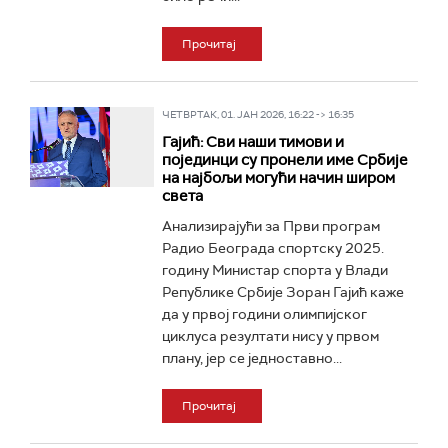
Прочитај
ЧЕТВРТАК, 01. ЈАН 2026, 16:22 -> 16:35
Гајић: Сви наши тимови и
појединци су пронели име Србије
на најбољи могући начин широм
света
Анализирајући за Први програм
Радио Београда спортску 2025.
годину Министар спорта у Влади
Републике Србије Зоран Гајић каже
да у првој години олимпијског
циклуса резултати нису у првом
плану, јер се једноставно...
Прочитај