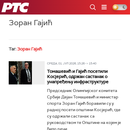
РТС
Зоран Гајић
Таг:
Зоран Гајић
СРЕДА, 01. ЈУЛ 2026, 15:26 -> 15:40
Томашевић и Гајић посетили
Косјерић, одржан састанак о
унапређењу инфраструктуре
Председник Олимпијског комитета
Србије Дејан Томашевић и министар
спорта Зоран Гајић боравили су у
радној посети општини Косјерић, где
су одржали састанак са
руководством те Општине на којем је
било речи...