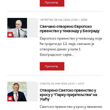
Прочитај
ЧЕТВРТАК, 09. МАЈ 2024, 17:43 -> 18:06
Свечано отворено Европско
првенство у теквонду у Београду
Eвропско првенство у теквонду, које
ће трајати до 12. маја, свечано је
отворено данас у хали 1
Београдског сајма...
Прочитај
СУБОТА, 30. МАР 2024, 13:13 -> 13:27
Отворено Светско првенство у
кросу у "Парку пријатељства" на
Ушћу
Светско првенство у кросу званично