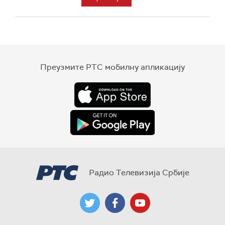
Преузмите РТС мобилну апликацију
Радио Телевизија Србије