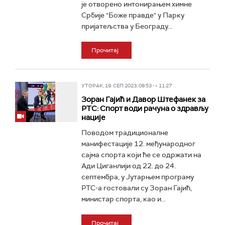
је отворено интонирањем химне
Србије "Боже правде" у Парку
пријатељства у Београду...
Прочитај
УТОРАК, 19. СЕП 2023, 08:53 -> 11:27
Зоран Гајић и Давор Штефанек за
РТС: Спорт води рачуна о здрављу
нације
Поводом традиционалне
манифестације 12. међународног
сајма спорта који ће се одржати на
Ади Циганлији од 22. до 24.
септембра, у Јутарњем програму
РТС-а гостовали су Зоран Гајић,
министар спорта, као и...
Прочитај