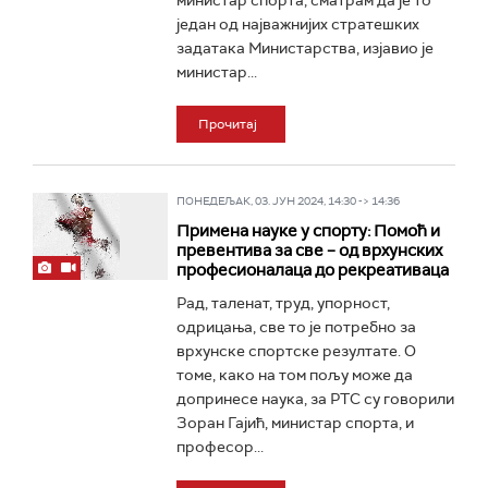
министар спорта, сматрам да је то
један од најважнијих стратешких
задатака Министарства, изјавио је
министар...
Прочитај
ПОНЕДЕЉАК, 03. ЈУН 2024, 14:30 -> 14:36
Примена науке у спорту: Помоћ и
превентива за све – од врхунских
професионалаца до рекреативаца
Рад, таленат, труд, упорност,
одрицања, све то је потребно за
врхунске спортске резултате. О
томе, како на том пољу може да
допринесе наука, за РТС су говорили
Зоран Гајић, министар спорта, и
професор...