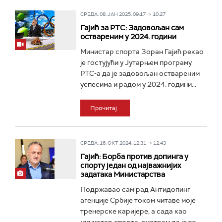
СРЕДА, 08. ЈАН 2025, 09:17 -> 10:27
Гајић за РТС: Задовољан сам
оствареним у 2024. години
Министар спорта Зоран Гајић рекао
је гостујући у Јутарњем програму
РТС-а да је задовољан оствареним
успесима и радом у 2024. години...
Прочитај
СРЕДА, 16. ОКТ 2024, 12:31 -> 12:43
Гајић: Борба против допинга у
спорту један од најважнијих
задатака Министарства
Подржавао сам рад Антидопинг
агенције Србије током читаве моје
тренерске каријере, а сада као