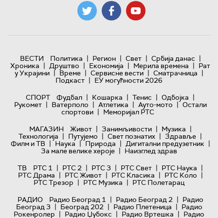
|
|
|
|
ВЕСТИ
Политика
Регион
Свет
Србија данас
|
|
|
|
Хроника
Друштво
Економија
Мерила времена
Рат
|
|
|
|
у Украјини
Време
Сервисне вести
Сматрачница
|
Подкаст
ЕУ могућности 2026
|
|
|
|
СПОРТ
Фудбал
Кошарка
Тенис
Одбојка
|
|
|
|
Рукомет
Ватерполо
Атлетика
Ауто-мото
Остали
|
спортови
Меморијал РТС
|
|
|
МАГАЗИН
Живот
Занимљивости
Музика
|
|
|
|
Технологијa
Путујемо
Свет познатих
Здравље
|
|
|
|
Филм и ТВ
Наука
Природа
Дигитални предузетник
|
За мале велике хероје
Наизглед здрав
|
|
|
|
|
ТВ
РТС 1
РТС 2
РТС 3
РТС Свет
РТС Наука
|
|
|
|
РТС Драма
РТС Живот
РТС Класика
РТС Коло
|
|
РТС Трезор
РТС Музика
РТС Полетарац
|
|
РАДИО
Радио Београд 1
Радио Београд 2
Радио
|
|
|
Београд 3
Београд 202
Радио Плетеница
Радио
|
|
|
Рокенролер
Радио Џубокс
Радио Вртешка
Радио