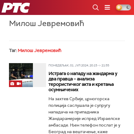
РТС
Милош Јевремовић
Таг:
Милош Јевремовић
ПОНЕДЕЉАК, 01. ЈУЛ 2024, 20:15 -> 21:55
Истрага о нападу на жандарма у
два правца – анализа
терористичког акта и кретања
осумњичених
На захтев Србије, црногорска
полиција саслушала је супругу
нападача на припадника
Жандарамерије испред Израелске
амбасаде. Њен телефон послат је у
Београд на вештачење, каже