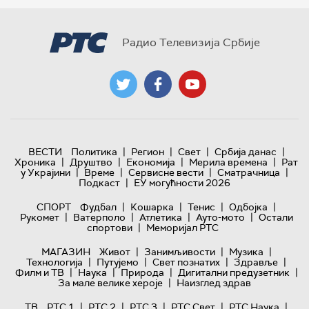
Радио Телевизија Србије
|
|
|
|
ВЕСТИ
Политика
Регион
Свет
Србија данас
|
|
|
|
Хроника
Друштво
Економија
Мерила времена
Рат
|
|
|
|
у Украјини
Време
Сервисне вести
Сматрачница
|
Подкаст
ЕУ могућности 2026
|
|
|
|
СПОРТ
Фудбал
Кошарка
Тенис
Одбојка
|
|
|
|
Рукомет
Ватерполо
Атлетика
Ауто-мото
Остали
|
спортови
Меморијал РТС
|
|
|
МАГАЗИН
Живот
Занимљивости
Музика
|
|
|
|
Технологијa
Путујемо
Свет познатих
Здравље
|
|
|
|
Филм и ТВ
Наука
Природа
Дигитални предузетник
|
За мале велике хероје
Наизглед здрав
|
|
|
|
|
ТВ
РТС 1
РТС 2
РТС 3
РТС Свет
РТС Наука