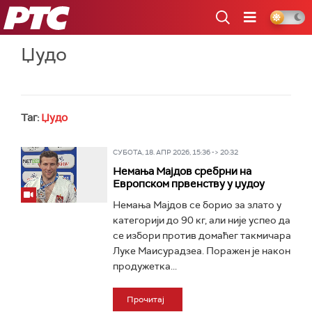
РТС
Џудо
Таг:
Џудо
СУБОТА, 18. АПР 2026, 15:36 -> 20:32
Немања Мајдов сребрни на
Европском првенству у џудоу
Немања Мајдов се борио за злато у
категорији до 90 кг, али није успео да
се избори против домаћег такмичара
Луке Маисурадзеа. Поражен је након
продужетка...
Прочитај