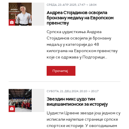
СРЕДА, 23. АПР 2025, 17:47 -> 18:04
Андреа Стојадинов освојила
бронзану медаљу на Европском
првенству
Српска џудисткиња Андреа
Стојадинов освојила је бронзану
медаљу у категорији до 48
килограма на Европском првенству
које се одржава у Подгорици...
Прочитај
СУБОТА, 21. ДЕЦ 2024, 20:10 -> 20:17
Звездин микс џудо тим
вицешампионски за историју
Џудисти Црвене звезде још једном су
исписали најлепше странице српске
спортске историје. У овогодишњем