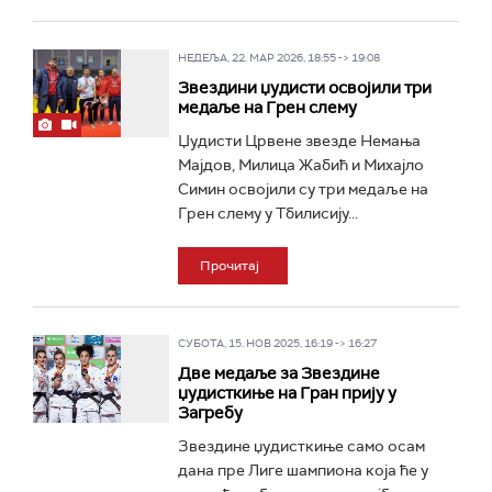
НЕДЕЉА, 22. МАР 2026, 18:55 -> 19:08
Звездини џудисти освојили три
медаље на Грен слему
Џудисти Црвене звезде Немања
Мајдов, Милица Жабић и Михајло
Симин освојили су три медаље на
Грен слему у Тбилисију...
Прочитај
СУБОТА, 15. НОВ 2025, 16:19 -> 16:27
Две медаље за Звездине
џудисткиње на Гран прију у
Загребу
Звездине џудисткиње само осам
дана пре Лиге шампиона која ће у