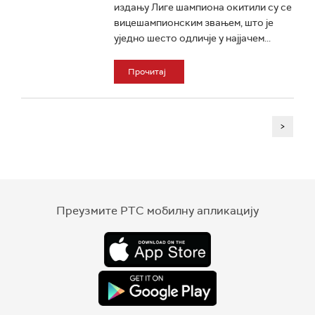
издању Лиге шампиона окитили су се
вицешампионским звањем, што је
уједно шесто одличје у најјачем...
Прочитај
>
Преузмите РТС мобилну апликацију