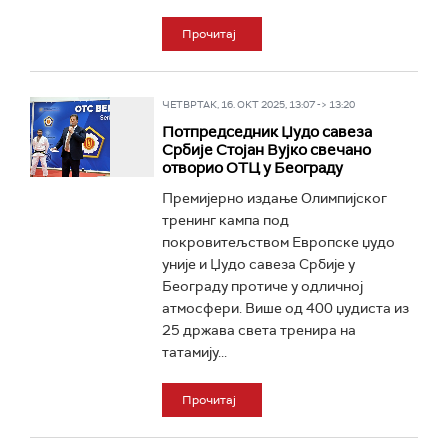
Прочитај
ЧЕТВРТАК, 16. ОКТ 2025, 13:07 -> 13:20
Потпредседник Џудо савеза
Србије Стојан Вујко свечано
отворио ОТЦ у Београду
Премијерно издање Олимпијског
тренинг кампа под
покровитељством Европске џудо
уније и Џудо савеза Србије у
Београду протиче у одличној
атмосфери. Више од 400 џудиста из
25 држава света тренира на
татамију...
Прочитај