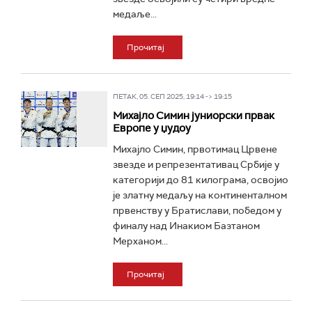
медаље...
Прочитај
ПЕТАК, 05. СЕП 2025, 19:14 -> 19:15
Михајло Симин јуниорски првак
Европе у џудоу
Михајло Симин, првотимац Црвене
звезде и репрезентативац Србије у
категорији до 81 килограма, освојио
је златну медаљу на континенталном
првенству у Братислави, победом у
финалу над Инакиом Базтаном
Мерханом...
Прочитај