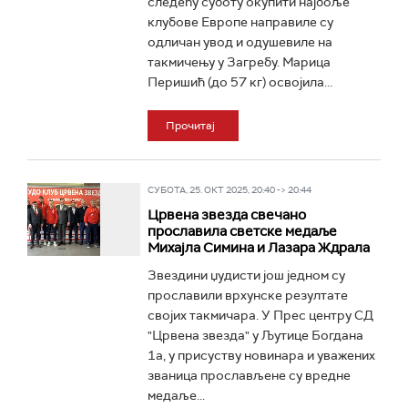
следећу суботу окупити најбоље
клубове Европе направиле су
одличан увод и одушевиле на
такмичењу у Загребу. Марица
Перишић (до 57 кг) освојила...
Прочитај
СУБОТА, 25. ОКТ 2025, 20:40 -> 20:44
Црвена звезда свечано
прославила светске медаље
Михајла Симина и Лазара Ждрала
Звездини џудисти још једном су
прославили врхунске резултате
својих такмичара. У Прес центру СД
"Црвена звезда" у Љутице Богдана
1а, у присуству новинара и уважених
званица прослављене су вредне
медаље...