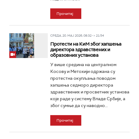
Прочитај
СРЕДА, 20. МАЈ 2026, 08:32 -> 21:54
Протести на КиМ због хапшења
директора здравствених и
образовних установа
У више средина на централном
Косову и Метохији одржана су
протестна окупљања поводом
хапшења седморо директора
здравствених и просветних установа
које раде у систему Владе Србије, а
због сумње да су наводно...
Прочитај