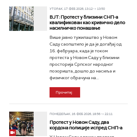
УТОРАК, 17. ФЕБ 2026, 13:12 -> 13:50
ВЈТ: Протест у близини СНП-а
квалификован као кривично дело
насилничко понашање
Више јавно тужилаштво у Новом
Саду саопштило је да је догађај од
16. фебруара, када је током
протеста у Новом Саду у близини
просторија Српског народног
позоришта, дошло до насиља и
физичког обрачуна на...
Прочитај
ПОНЕДЕЉАК, 16. ФЕБ 2026, 18:56 -> 22:11
Протест у Новом Саду, два
кордона полиције испред СНП-а