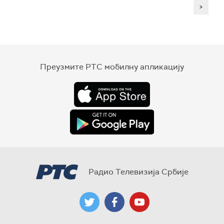
>
Преузмите РТС мобилну апликацију
Радио Телевизија Србије