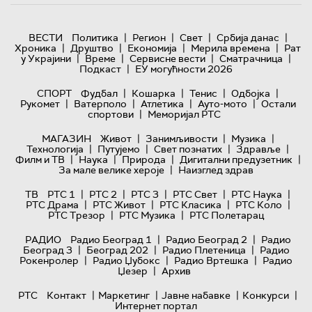
|
|
|
|
ВЕСТИ
Политика
Регион
Свет
Србија данас
|
|
|
|
Хроника
Друштво
Економија
Мерила времена
Рат
|
|
|
|
у Украјини
Време
Сервисне вести
Сматрачница
|
Подкаст
ЕУ могућности 2026
|
|
|
|
СПОРТ
Фудбал
Кошарка
Тенис
Одбојка
|
|
|
|
Рукомет
Ватерполо
Атлетика
Ауто-мото
Остали
|
спортови
Меморијал РТС
|
|
|
МАГАЗИН
Живот
Занимљивости
Музика
|
|
|
|
Технологијa
Путујемо
Свет познатих
Здравље
|
|
|
|
Филм и ТВ
Наука
Природа
Дигитални предузетник
|
За мале велике хероје
Наизглед здрав
|
|
|
|
|
ТВ
РТС 1
РТС 2
РТС 3
РТС Свет
РТС Наука
|
|
|
|
РТС Драма
РТС Живот
РТС Класика
РТС Коло
|
|
РТС Трезор
РТС Музика
РТС Полетарац
|
|
РАДИО
Радио Београд 1
Радио Београд 2
Радио
|
|
|
Београд 3
Београд 202
Радио Плетеница
Радио
|
|
|
Рокенролер
Радио Џубокс
Радио Вртешка
Радио
|
Џезер
Архив
|
|
|
|
РТС
Контакт
Маркетинг
Јавне набавке
Конкурси
Интернет портал