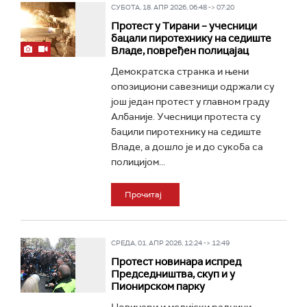
СУБОТА, 18. АПР 2026, 06:48 -> 07:20
Протест у Тирани – учесници
бацали пиротехнику на седиште
Владе, повређен полицајац
Демократска странка и њени
опозициони савезници одржали су
још један протест у главном граду
Албаније. Учесници протеста су
бацили пиротехнику на седиште
Владе, а дошло је и до сукоба са
полицијом...
Прочитај
СРЕДА, 01. АПР 2026, 12:24 -> 12:49
Протест новинара испред
Председништва, скуп и у
Пионирском парку