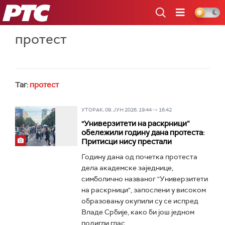
РТС
протест
Таг:
протест
УТОРАК, 09. ЈУН 2026, 19:44 -> 16:42
"Универзитети на раскрници“
обележили годину дана протеста:
Притисци нису престали
Годину дана од почетка протеста
дела академске заједнице,
симболично названог "Универзитети
на раскрници", запослени у високом
образовању окупили су се испред
Владе Србије, како би још једном
подигли глас...