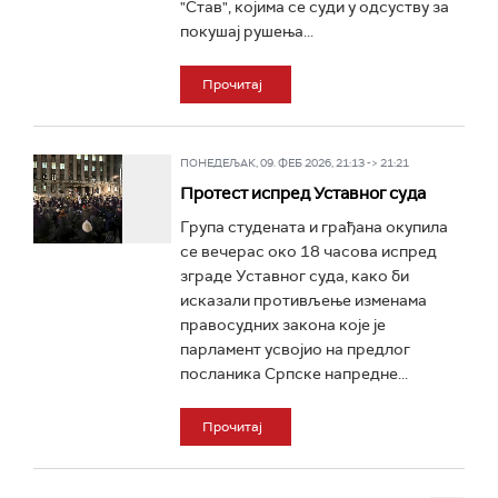
"Став", којима се суди у одсуству за
покушај рушења...
Прочитај
ПОНЕДЕЉАК, 09. ФЕБ 2026, 21:13 -> 21:21
Протест испред Уставног суда
Група студената и грађана окупила
се вечерас око 18 часова испред
зграде Уставног суда, како би
исказали противљење изменама
правосудних закона које је
парламент усвојио на предлог
посланика Српске напредне...
Прочитај