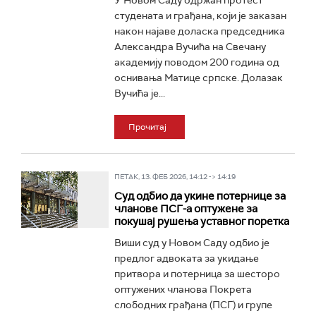
У Новом Саду одржан протест
студената и грађана, који је заказан
након најаве доласка председника
Александра Вучића на Свечану
академију поводом 200 година од
оснивања Матице српске. Долазак
Вучића је...
Прочитај
ПЕТАК, 13. ФЕБ 2026, 14:12 -> 14:19
Суд одбио да укине потернице за
чланове ПСГ-а оптужене за
покушај рушења уставног поретка
Виши суд у Новом Саду одбио је
предлог адвоката за укидање
притвора и потерница за шесторо
оптужених чланова Покрета
слободних грађана (ПСГ) и групе