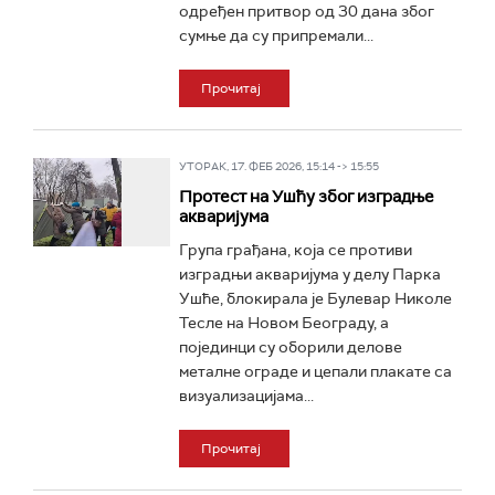
одређен притвор од 30 дана због
сумње да су припремали...
Прочитај
УТОРАК, 17. ФЕБ 2026, 15:14 -> 15:55
Протест на Ушћу због изградње
акваријума
Група грађана, која се противи
изградњи акваријума у делу Парка
Ушће, блокирала је Булевар Николе
Тесле на Новом Београду, а
појединци су оборили делове
металне ограде и цепали плакате са
визуализацијама...
Прочитај