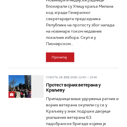
Новинари и медијски радници
блокирали су Улицу краља Милана
код зграде Генералног
секретаријата председника
Републике на протесту због напада
на новинаре током недавних
локалних избора. Скуп и у
Пионирском...
Прочитај
СУБОТА, 28. ФЕБ 2026, 12:43 -> 15:40
Протест војних ветерана у
Краљеву
Припадници више удружења ратних и
војних ветерана окупили су се у
Краљеву у знак подршке двојици
ухапшених ветерана 63.
падобранске бригаде којима је