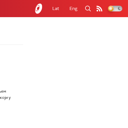
Lat
Eng
њем
који у