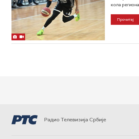
кола региона
Прочитај
Радио Телевизија Србије