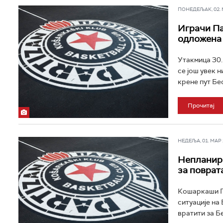
ПОНЕДЕЉАК, 02. МА
Играчи Па
одложена
Утакмица 30.
се још увек н
крене пут Бео
Прочитај
НЕДЕЉА, 01. МАР 2
Непланира
за поврат
Кошаркаши Па
ситуације на 
вратити за Бе