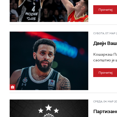
Прочитај
СУБОТА, 07. МАР 20
Двејн Ваш
Кошаркаш Пар
саопштио је ш
Прочитај
СРЕДА, 04. МАР 202
Партизано