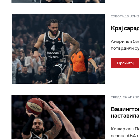
СУБОТА, 13. ЈУН 20
Крај сара
Амерички бек
потврдили су 
Прочитај
СРЕДА, 29. АПР 202
Вашингтон
наставил
Кошаркаш Пар
сезоне АБА л