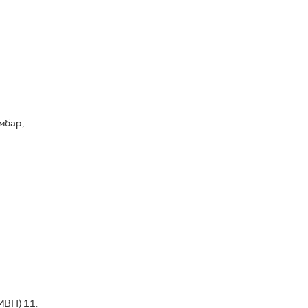
мбар,
МВП) 11.