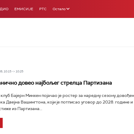
АДИО
ЕМИСИЈЕ
РТС
Остало
6, 10:15 -> 10:25
анично довео најбољег стрелца Партизана
луб Бајерн Минхен појачао је ростер за наредну сезону довође
а Двејна Вашингтона, који је потписао уговор до 2028. године и 
тиже из Партизана...