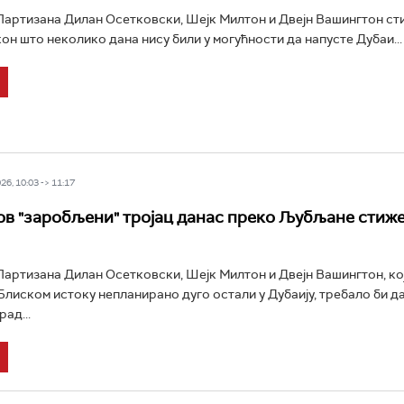
ртизана Дилан Осетковски, Шејк Милтон и Двејн Вашингтон стиг
он што неколико дана нису били у могућности да напусте Дубаи...
6, 10:03 -> 11:17
в "заробљени" тројац данас преко Љубљане стиже
ртизана Дилан Осетковски, Шејк Милтон и Двејн Вашингтон, кој
 Блиском истоку непланирано дуго остали у Дубаију, требало би д
рад...