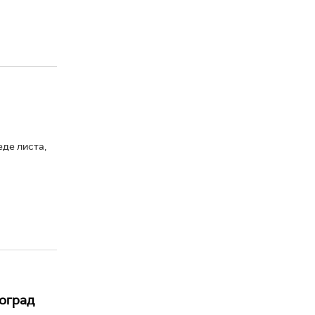
де листа,
еоград