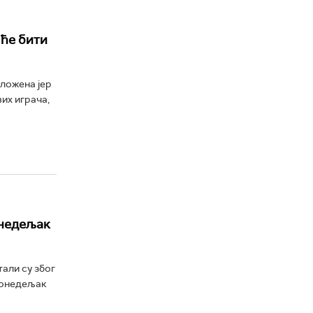
 ће бити
дложена јер
вих играча,
онедељак
али су због
 понедељак