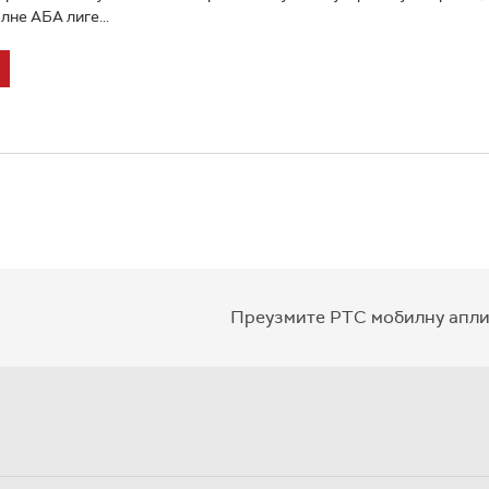
лне АБА лиге...
Преузмите РТС мобилну апли