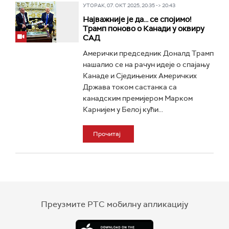
УТОРАК, 07. ОКТ 2025, 20:35 -> 20:43
Најважније је да... се спојимо!
Трамп поново о Канади у оквиру
САД
Амерички председник Доналд Трамп
нашалио се на рачун идеје о спајању
Канаде и Сједињених Америчких
Држава током састанка са
канадским премијером Марком
Карнијем у Белој кући...
Прочитај
Преузмите РТС мобилну апликацију