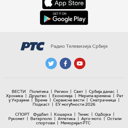
Радио Телевизија Србије
|
|
|
|
ВЕСТИ
Политика
Регион
Свет
Србија данас
|
|
|
|
Хроника
Друштво
Економија
Мерила времена
Рат
|
|
|
|
у Украјини
Време
Сервисне вести
Сматрачница
|
Подкаст
ЕУ могућности 2026
|
|
|
|
СПОРТ
Фудбал
Кошарка
Тенис
Одбојка
|
|
|
|
Рукомет
Ватерполо
Атлетика
Ауто-мото
Остали
|
спортови
Меморијал РТС