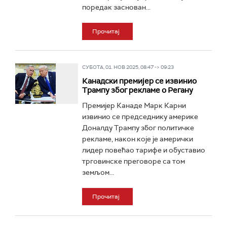
поредак заснован...
Прочитај
СУБОТА, 01. НОВ 2025, 08:47 -> 09:23
Канадски премијер се извинио
Трампу због рекламе о Регану
Премијер Канаде Марк Карни
извинио се председнику америке
Доналду Трампу због политичке
рекламе, након које је амерички
лидер повећао тарифе и обуставио
трговинске преговоре са том
земљом...
Прочитај