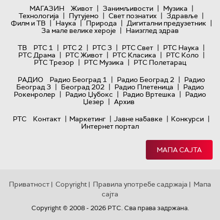
|
|
|
МАГАЗИН
Живот
Занимљивости
Музика
|
|
|
|
Технологијa
Путујемо
Свет познатих
Здравље
|
|
|
|
Филм и ТВ
Наука
Природа
Дигитални предузетник
|
За мале велике хероје
Наизглед здрав
|
|
|
|
|
ТВ
РТС 1
РТС 2
РТС 3
РТС Свет
РТС Наука
|
|
|
|
РТС Драма
РТС Живот
РТС Класика
РТС Коло
|
|
РТС Трезор
РТС Музика
РТС Полетарац
|
|
РАДИО
Радио Београд 1
Радио Београд 2
Радио
|
|
|
Београд 3
Београд 202
Радио Плетеница
Радио
|
|
|
Рокенролер
Радио Џубокс
Радио Вртешка
Радио
|
Џезер
Архив
|
|
|
|
РТС
Контакт
Маркетинг
Јавне набавке
Конкурси
Интернет портал
МАПА САЈТА
Приватност
Copyright
Правила употребе садржаја
Мапа
|
|
|
сајта
Copyright © 2008 - 2026 РТС. Сва права задржана.