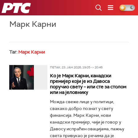
РТС
Марк Карни
Таг:
Марк Карни
ПЕТАК, 23. ЈАН 2026, 19:05 -> 20:46
Ко је Марк Карни, канадски
премијер који је из Давоса
поручио свету – или сте за столом
или на јеловнику
Можда свеже лице у политици,
свакако добро познат у свету
финансија. Марк Карни, нови
канадски премијер, чији је говор у
Давосу испраћен овацијама, пажњу
света привукао је речима да је