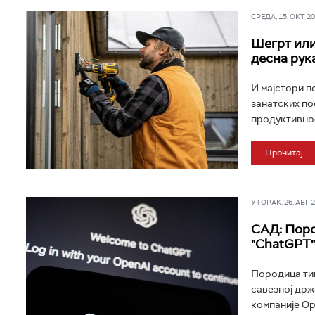
СРЕДА, 15. ОКТ 202
Шегрт или
десна рук
И мајстори п
занатских по
продуктивнос
Прочитај
УТОРАК, 26. АВГ 20
САД: Поро
"ChatGPT"
Породица тин
савезној држ
компаније Ope