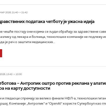
Р 2026, 21:40 -> 21:42
равствених података четботу је ужасна идеја
е чешће постају они којима се људи обраћају за здравствене саве
разлику од лекара и болница, технолошке компаније не подлежу и
да је реч о заштити медицинских...
026, 13:42 -> 10:30
тботова – Антропик оштро против реклама у алати
ра на карту доступности
и и гледаоци спремају за велико финале НФЛ-а, технолошки гиган
ршај. Компаније „Антропик“ и "OpenAI" користе Супербоул као гл