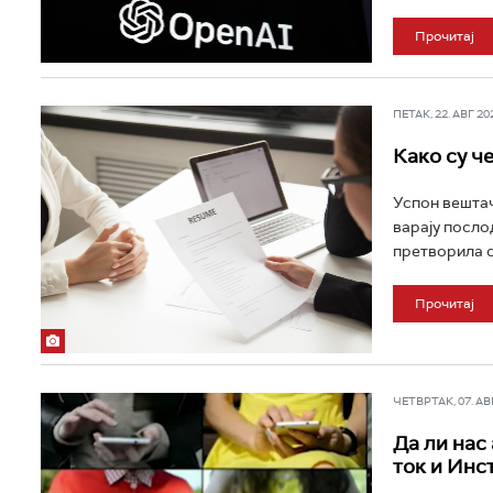
Прочитај
ПЕТАК, 22. АВГ 202
Како су ч
Успон вештач
варају посло
претворила с
Прочитај
ЧЕТВРТАК, 07. АВГ 
Да ли нас 
ток и Инс