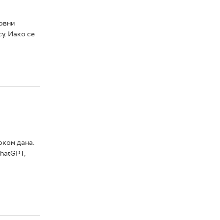
зовни
су. Иако се
оком дана.
ChatGPT,