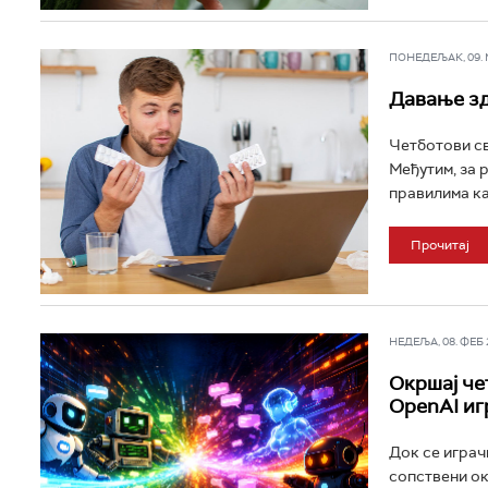
ПОНЕДЕЉАК, 09. МА
Давање зд
Четботови св
Међутим, за 
правилима ка
Прочитај
НЕДЕЉА, 08. ФЕБ 2
Окршај че
OpenAI иг
Док се играч
сопствени ок