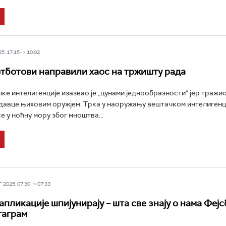
5, 17:15 -> 10:02
етботови направили хаос на тржишту рада
ке интелигенције изазвао је „цунами једнообразности“ јер тражи
давце њиховим оружјем. Трка у наоружању вештачком интелигенц
е у ноћну мору због мноштва...
2025, 07:30 -> 07:33
апликације шпијунирају – шта све знају о нама Фејс
таграм