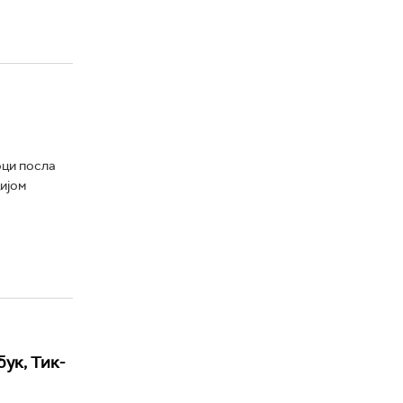
оци посла
ијом
бук, Тик-