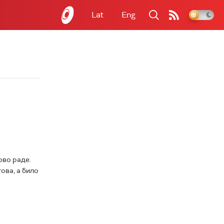
Lat
Eng
ово раде.
ова, а било