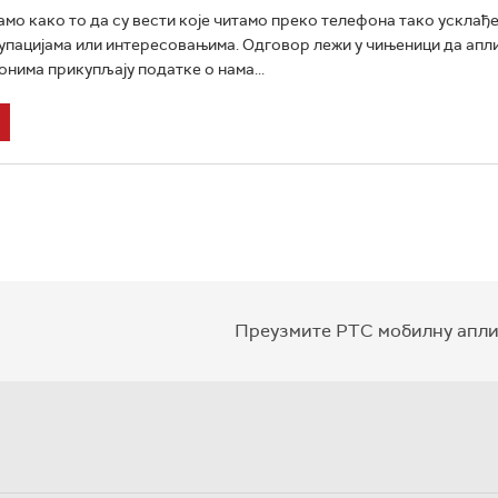
амо како то да су вести које читамо преко телефона тако усклађе
пацијама или интересовањима. Одговор лежи у чињеници да апли
нима прикупљају податке о нама...
Преузмите РТС мобилну апли