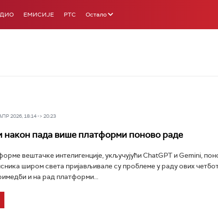
АДИО
ЕМИСИЈЕ
РТС
Остало
Р 2026, 18:14 -> 20:23
 након пада више платформи поново раде
орме вештачке интелигенције, укључујући ChatGPT и Gemini, пон
ника широм света пријављивале су проблеме у раду ових четбот
римедби и на рад платформи...