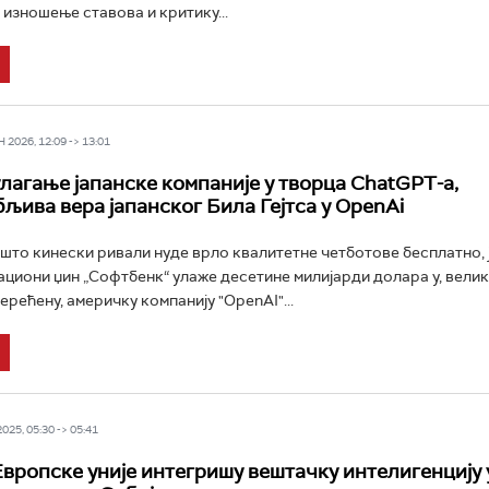
 изношење ставова и критику...
2026, 12:09 -> 13:01
лагање јапанске компаније у творца ChatGPT-a,
љива вера јапанског Била Гејтса у OpenAi
што кинески ривали нуде врло квалитетне четботове бесплатно, 
циони џин „Софтбенк“ улаже десетине милијарди долара у, вели
ерећену, америчку компанију "OpenAI"...
25, 05:30 -> 05:41
вропске уније интегришу вештачку интелигенцију 