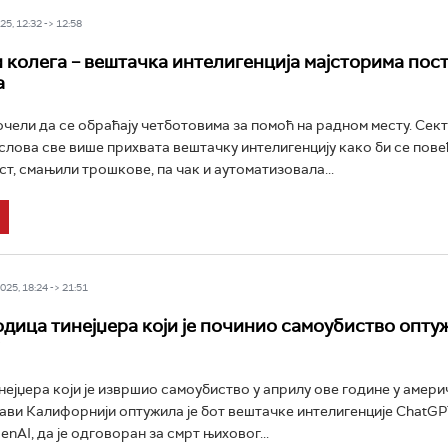
5, 12:32 -> 12:58
 колега – вештачка интелигенција мајсторима пос
а
очели да се обраћају четботовима за помоћ на радном месту. Сек
слова све више прихвата вештачку интелигенцију како би се пов
т, смањили трошкове, па чак и аутоматизовала...
25, 18:24 -> 21:51
дица тинејџера који је починио самоубиство опту
ејџера који је извршио самоубиство у априлу ове године у амери
ави Калифорнији оптужила је бот вештачке интелигенције ChatGP
nAI, да је одговоран за смрт њиховог...