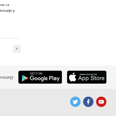
не са
кације у
>
кацију