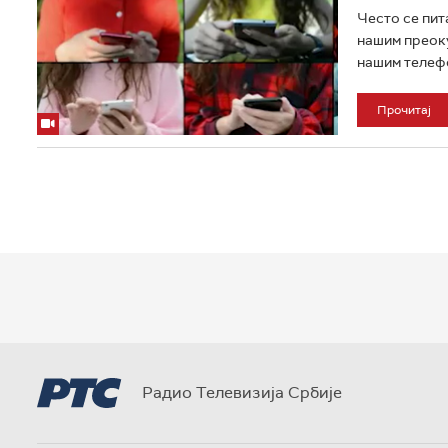
Често се пит
нашим преоку
нашим телефо
Прочитај
Радио Телевизија Србије