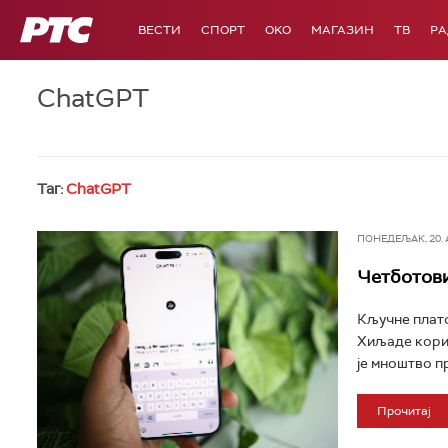
РТС
ВЕСТИ
СПОРТ
OKO
МАГАЗИН
ТВ
Р
ChatGPT
Таг:
ChatGPT
ПОНЕДЕЉАК, 20. АП
Четботови
Кључне платф
Хиљаде корис
је мноштво п
Прочитај