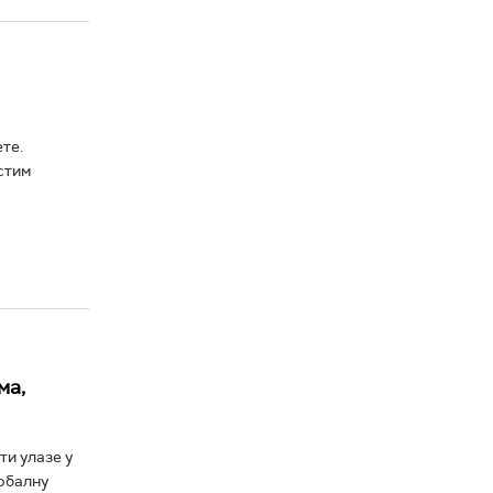
те.
стим
ма,
ти улазе у
обалну