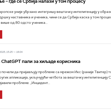
е – где се Србија налази у том процесу
ропске уније убрзано интегришу вештачку интелигенцију у обра
дршку наставника и ученика, чини се да Србија каска у том проце
 више од 80 одсто ученика...
25, 15:25 -> 16:04
 ChatGPT пали за хиљаде корисника
 почели да пријављују проблеме са мрежом Икс (раније Твитер) т
угих апликација, укључујући четбота за вештачку интелигенцију 
јавили проблеме. „Инцидент...