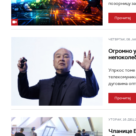
позорницу за
Прочитај
ЧЕТВРТАК, 08. ЈАН 
Огромно у
непоколеб
Упркос томе 
телекомуника
дуговима опт
Прочитај
УТОРАК, 16. ДЕЦ 20
Чланице Е