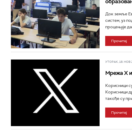
образовањ
Док земље Ев
систем, уз по
процењује да
Прочитај
УТОРАК, 18. НОВ 20
Мрежа X и
Корисници су
Корисници др
такође су при
Прочитај