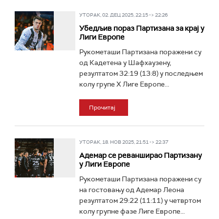
УТОРАК, 02. ДЕЦ 2025, 22:15 -> 22:26
Убедљив пораз Партизана за крај у
Лиги Европе
Рукометаши Партизана поражени су
од Кадетена у Шафхаузену,
резултатом 32:19 (13:8) у последњем
колу групе Х Лиге Европе...
Прочитај
УТОРАК, 18. НОВ 2025, 21:51 -> 22:37
Адемар се реванширао Партизану
у Лиги Европе
Рукометаши Партизана поражени су
на гостовању од Адемар Леона
резултатом 29:22 (11:11) у четвртом
колу групне фазе Лиге Европе...