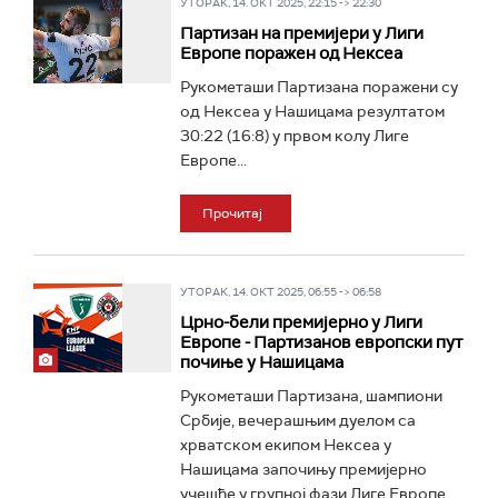
УТОРАК, 14. ОКТ 2025, 22:15 -> 22:30
Партизан на премијери у Лиги
Европе поражен од Нексеа
Рукометаши Партизана поражени су
од Нексеа у Нашицама резултатом
30:22 (16:8) у првом колу Лиге
Европе...
Прочитај
УТОРАК, 14. ОКТ 2025, 06:55 -> 06:58
Црно-бели премијерно у Лиги
Европе - Партизанов европски пут
почиње у Нашицама
Рукометаши Партизана, шампиони
Србије, вечерашњим дуелом са
хрватском екипом Нексеа у
Нашицама започињу премијерно
учешће у групној фази Лиге Европе.