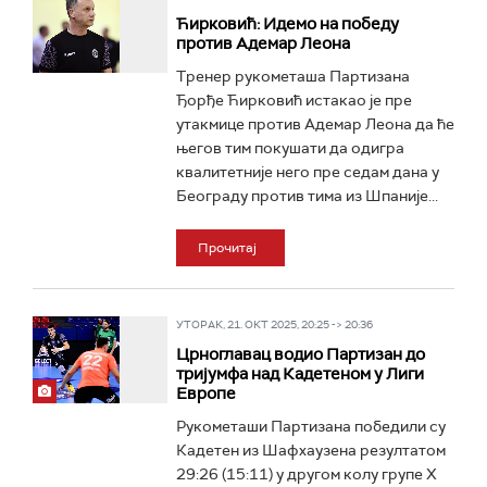
Ћирковић: Идемо на победу
против Адемар Леона
Тренер рукометаша Партизана
Ђорђе Ћирковић истакао је пре
утакмице против Адемар Леона да ће
његов тим покушати да одигра
квалитетније него пре седам дана у
Београду против тима из Шпаније...
Прочитај
УТОРАК, 21. ОКТ 2025, 20:25 -> 20:36
Црноглавац водио Партизан до
тријумфа над Кадетеном у Лиги
Европе
Рукометаши Партизана победили су
Кадетен из Шафхаузена резултатом
29:26 (15:11) у другом колу групе Х