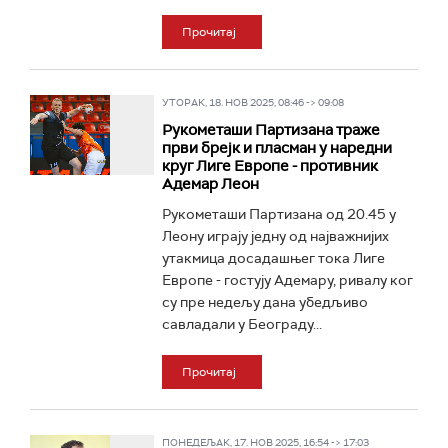
Прочитај
УТОРАК, 18. НОВ 2025, 08:46 -> 09:08
Рукометаши Партизана траже
први брејк и пласман у наредни
круг Лиге Европе - противник
Адемар Леон
Рукометаши Партизана од 20.45 у
Леону играју једну од најважнијих
утакмица досадашњег тока Лиге
Европе - гостују Адемару, ривалу ког
су пре недељу дана убедљиво
савладали у Београду...
Прочитај
ПОНЕДЕЉАК, 17. НОВ 2025, 16:54 -> 17:03