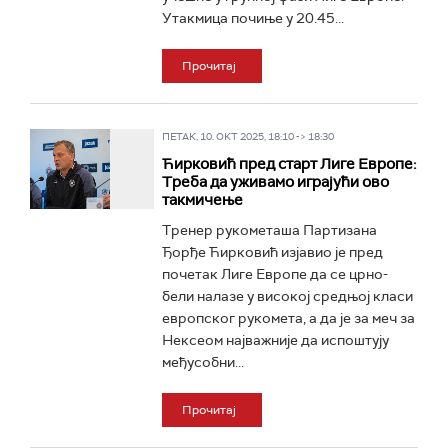
Утакмица почиње у 20.45...
Прочитај
ПЕТАК, 10. ОКТ 2025, 18:10 -> 18:30
Ћирковић пред старт Лиге Европе:
Треба да уживамо играјући ово
такмичење
Тренер рукометаша Партизана
Ђорђе Ћирковић изјавио је пред
почетак Лиге Европе да се црно-
бели налазе у високој средњој класи
европског рукомета, а да је за меч за
Нексеом најважније да испоштују
међусобни...
Прочитај