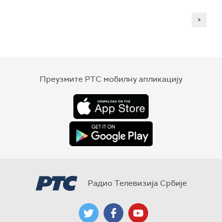
>
Преузмите РТС мобилну апликацију
Радио Телевизија Србије