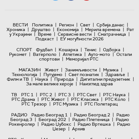
|
|
|
|
ВЕСТИ
Политика
Регион
Свет
Србија данас
|
|
|
|
Хроника
Друштво
Економија
Мерила времена
Рат
|
|
|
|
у Украјини
Време
Сервисне вести
Сматрачница
|
Подкаст
ЕУ могућности 2026
|
|
|
|
СПОРТ
Фудбал
Кошарка
Тенис
Одбојка
|
|
|
|
Рукомет
Ватерполо
Атлетика
Ауто-мото
Остали
|
спортови
Меморијал РТС
|
|
|
МАГАЗИН
Живот
Занимљивости
Музика
|
|
|
|
Технологијa
Путујемо
Свет познатих
Здравље
|
|
|
|
Филм и ТВ
Наука
Природа
Дигитални предузетник
|
За мале велике хероје
Наизглед здрав
|
|
|
|
|
ТВ
РТС 1
РТС 2
РТС 3
РТС Свет
РТС Наука
|
|
|
|
РТС Драма
РТС Живот
РТС Класика
РТС Коло
|
|
РТС Трезор
РТС Музика
РТС Полетарац
|
|
РАДИО
Радио Београд 1
Радио Београд 2
Радио
|
|
|
Београд 3
Београд 202
Радио Плетеница
Радио
|
|
|
Рокенролер
Радио Џубокс
Радио Вртешка
Радио
|
Џезер
Архив