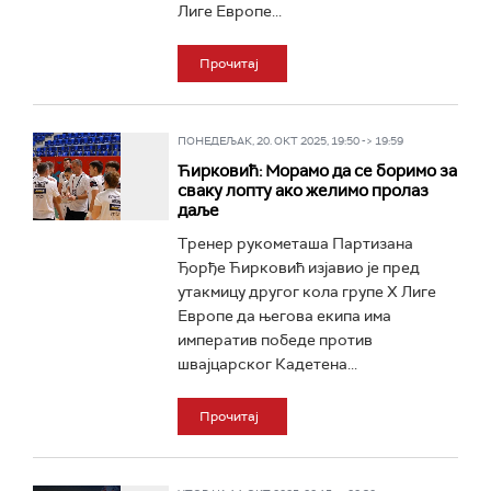
Лиге Европе...
Прочитај
ПОНЕДЕЉАК, 20. ОКТ 2025, 19:50 -> 19:59
Ћирковић: Морамо да се боримо за
сваку лопту ако желимо пролаз
даље
Тренер рукометаша Партизана
Ђорђе Ћирковић изјавио је пред
утакмицу другог кола групе Х Лиге
Европе да његова екипа има
императив победе против
швајцарског Кадетена...
Прочитај