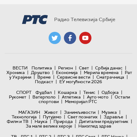
Радио Телевизија Србије
|
|
|
|
ВЕСТИ
Политика
Регион
Свет
Србија данас
|
|
|
|
Хроника
Друштво
Економија
Мерила времена
Рат
|
|
|
|
у Украјини
Време
Сервисне вести
Сматрачница
|
Подкаст
ЕУ могућности 2026
|
|
|
|
СПОРТ
Фудбал
Кошарка
Тенис
Одбојка
|
|
|
|
Рукомет
Ватерполо
Атлетика
Ауто-мото
Остали
|
спортови
Меморијал РТС
|
|
|
МАГАЗИН
Живот
Занимљивости
Музика
|
|
|
|
Технологијa
Путујемо
Свет познатих
Здравље
|
|
|
|
Филм и ТВ
Наука
Природа
Дигитални предузетник
|
За мале велике хероје
Наизглед здрав
|
|
|
|
|
ТВ
РТС 1
РТС 2
РТС 3
РТС Свет
РТС Наука