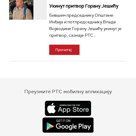
Укинут притвор Горану Јешићу
Бившем председнику Општине
Инђија и потпредседнику Владе
Војводине Горану Јешићу укинут је
притвор, сазнаје РТС...
Прочитај
Преузмите РТС мобилну апликацију