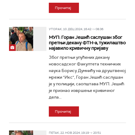
Прочитај
УТОРАК, 10. ДЕЦ 2024, 16:42 -> 08:36
МУП: Горан Јешић саслушан због
претњи декану ФТН-а, тужилаштво
најавило кривичну пријаву
Због претњи упућених декану
новосадског Факултета техничких
наука Борису Думнићу на друштвеној
мрежи "Икс", Горан Јешић саслушан
је у полицији, саопштава МУП. Јешић
је признао извршење кривичног
дела...
Прочитај
ПЕТАК, 22. НОВ 2024, 19:19 -> 20:51