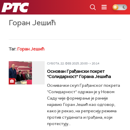
РТС
Горан Јешић
Таг:
Горан Јешић
СУБОТА, 22. ФЕБ 2025, 20:00 -> 20:14
Основан Грађански покрет
"Солидарност" Горана Јешића
Oснивачки скуп Грађанског покрета
"Солидарност" одржан је у Новом
Саду чије формирање је раније
најавио Горан Јешић као одговор,
како је рекао, на репресију режима
против студeната и грађана, који
протестују...