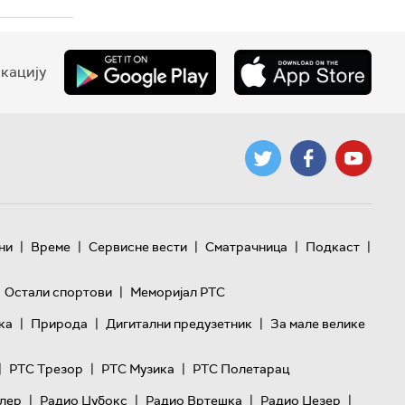
кацију
|
|
|
|
|
ни
Време
Сервисне вести
Сматрачница
Подкаст
|
Остали спортови
Меморијал РТС
|
|
|
ка
Природа
Дигитални предузетник
За мале велике
|
|
|
РТС Трезор
РТС Музика
РТС Полетарац
|
|
|
|
лер
Радио Џубокс
Радио Вртешка
Радио Џезер