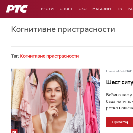
РТС
ВЕСТИ
СПОРТ
OKO
МАГАЗИН
ТВ
Р
Когнитивне пристрасности
Таг:
Когнитивне пристрасности
НЕДЕЉА, 02. МАР 2
Шест ситу
Већина нас у 
баца нити по
ретко ношено
Прочитај