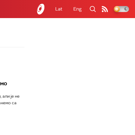
Lat
Eng
имо
 али је не
анемо са