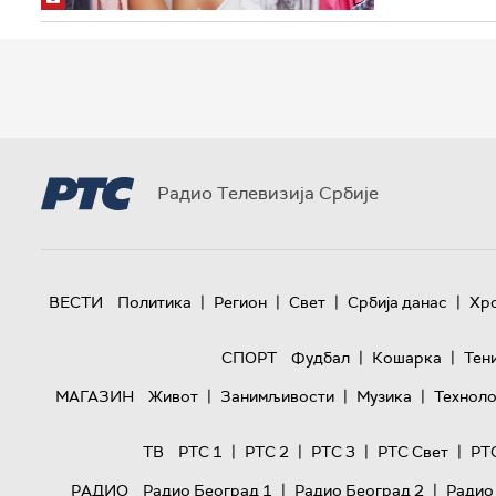
Радио Телевизија Србије
|
|
|
|
ВЕСТИ
Политика
Регион
Свет
Србија данас
Хр
|
|
СПОРТ
Фудбал
Кошарка
Тен
|
|
|
МАГАЗИН
Живот
Занимљивости
Музика
Техноло
|
|
|
|
ТВ
РТС 1
РТС 2
РТС 3
РТС Свет
РТ
|
|
РАДИО
Радио Београд 1
Радио Београд 2
Радио