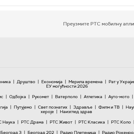
Преузмите РТС мобилну апли
|
|
|
|
оника
Друштво
Економија
Мерила времена
Рат у Украји
ЕУ могућности 2026
|
|
|
|
|
|
ис
Одбојка
Рукомет
Ватерполо
Атлетика
Ауто-мото
|
|
|
|
|
гијa
Путујемо
Свет познатих
Здравље
Филм и ТВ
Нау
|
хероје
Наизглед здрав
|
|
|
|
С Наука
РТС Драма
РТС Живот
РТС Класика
РТС Коло
|
|
|
 Београд 3
Београд 202
Радио Плетеница
Радио Рокенро