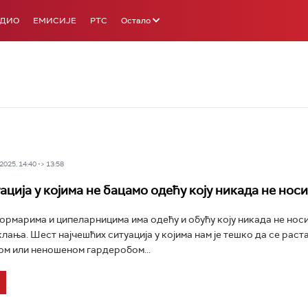
АДИО
ЕМИСИЈЕ
РТС
Остало
025, 14:40 -> 13:58
ација у којима не бацамо одећу коју никада не нос
ормарима и ципеларницима има одећу и обућу коју никада не носи,
клања. Шест најчешћих ситуација у којима нам је тешко да се раст
м или неношеном гардеробом...