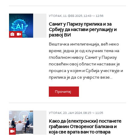
УТОРАК, 11. ФЕБ 2025, 12:43 -> 12:56
Самит у Паризу прилика и за
Србију да настави регулацију и
развој ВИ
Вештачка интелигенција, већ неко
време, једна је од кључних тема на
глобалном нивоу. Самит у Паризу
посвећен овој области наставак је
процеса у којем и Србија учествује и
прилика је да се учврсте везе...
Прочитај
УТОРАК, 23. ЈАН 2024, 08:15 -> 11:05
Како да (електронски) постанете
грађанин Отвореног Балкана и
која све врата вам то отвара