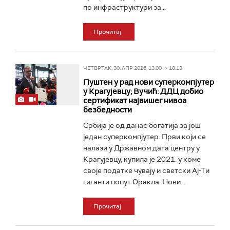
по инфраструктури за...
Прочитај
ЧЕТВРТАК, 30. АПР 2026, 13:00 -> 18:13
Пуштен у рад нови суперкомпјутер
у Крагујевцу; Вучић: ДДЦ добио
сертификат највишег нивоа
безбедности
Србија je од данас богатија за још
један суперкомпјутер. Први који се
налази у Државном дата центру у
Крагујевцу, купила је 2021. у коме
своје податке чувају и светски Ај-Ти
гиганти попут Оракла. Нови...
Прочитај