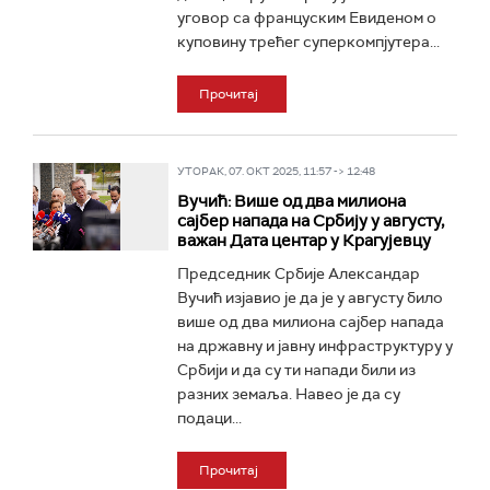
уговор са француским Евиденом о
куповину трећег суперкомпјутера...
Прочитај
УТОРАК, 07. ОКТ 2025, 11:57 -> 12:48
Вучић: Више од два милиона
сајбер напада на Србију у августу,
важан Дата центар у Крагујевцу
Председник Србије Александар
Вучић изјавио је да је у августу било
више од два милиона сајбер напада
на државну и јавну инфраструктуру у
Србији и да су ти напади били из
разних земаља. Навео је да су
подаци...
Прочитај