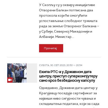
У Скопљу су у оквиру иницијативе
Отворени Балкан потписана два
протокола који ће омогућити
успостављање слободног тржишта
рада за земље Отвореног Балкана –
у Србији, Северној Македонији и
Албанији. Министар...
Прочитај
СУБОТА, 30. СЕП 2023, 20:50 -> 20:54
Екипа РТС-а у Државном дата
центру, приступ суперкомпјутеру
само кроз безбедносну капсулу
Однедавно, Државни дата центар у
Крагујевцу поседује сертификат за
највиши ниво сигурности чувања и
складиштења података, који за сада