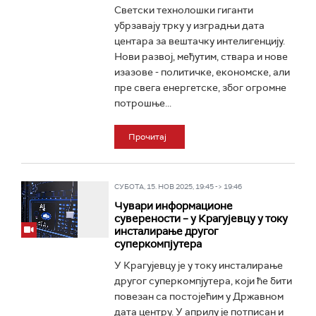
Светски технолошки гиганти
убрзавају трку у изградњи дата
центара за вештачку интелигенцију.
Нови развој, међутим, ствара и нове
изазове - политичке, економске, али
пре свега енергетске, због огромне
потрошње...
Прочитај
СУБОТА, 15. НОВ 2025, 19:45 -> 19:46
Чувари информационе
суверености – у Крагујевцу у току
инсталирање другог
суперкомпјутера
У Крагујевцу је у току инсталирање
другог суперкомпјутера, који ће бити
повезан са постојећим у Државном
дата центру. У априлу је потписан и