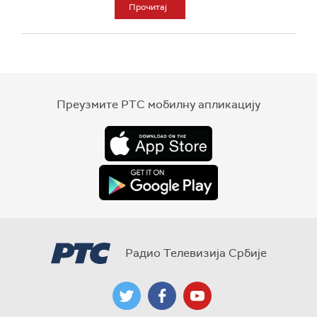
Прочитај
Преузмите РТС мобилну апликацију
Радио Телевизија Србије