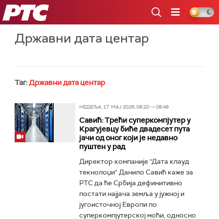
РТС
Државни дата центар
Таг:
Државни дата центар
НЕДЕЉА, 17. МАЈ 2026, 08:20 -> 08:48
Савић: Трећи суперкомпјутер у
Крагујевцу биће двадесет пута
јачи од оног који је недавно
пуштен у рад
Директор компаније "Дата клауд
текнолоџи" Данило Савић каже за
РТС да ће Србија дефинитивно
постати најјача земља у јужној и
југоисточној Европи по
суперкомпјутерској моћи, односно