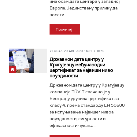
има осам дата центара у западној
Европе. Јединствену прилику да
посети...
Прочитај
УТОРАК, 29. АВГ 2023, 16:31 -> 16:59
Државном дата центру у
Крагујевцу међународни
цертификат за највиши ниво
поузданости
Државном дата центру у Крагујевцу
компанија TÜVIT свечано је у
Београду уручила цертификат за
класу 4, према стандарду ЕН 50600
за испуњавање највишег нивоа
поузданости, сигурности и
ефикасности чувања...