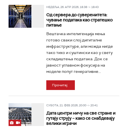
НЕДЕЉА, 26. АПР 2026, 18:38 -> 18:43
Од сервера до суверенитета:
чување података као стратешко
питање
Вештачка интелигенција мења
готово сваки слој дигиталне
инфраструктуре, али можда нигде
тако тихо и суштински као у свету
складиштења података. Док се
јавност углавном фокусира на
моделе попут генеративне...
Прочитај
СУБОТА, 21. ФЕБ 2026, 20:00 -> 20:41
Дата центри ничу на све стране и
гутају струју – како се снабдевају
велики играчи