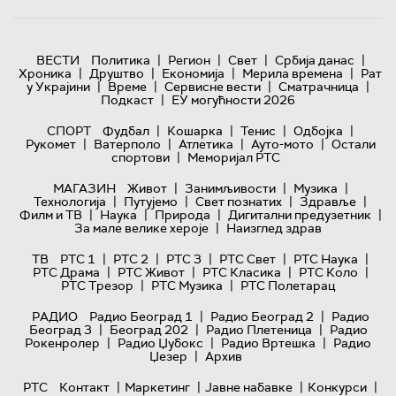
|
|
|
|
ВЕСТИ
Политика
Регион
Свет
Србија данас
|
|
|
|
Хроника
Друштво
Економија
Мерила времена
Рат
|
|
|
|
у Украјини
Време
Сервисне вести
Сматрачница
|
Подкаст
ЕУ могућности 2026
|
|
|
|
СПОРТ
Фудбал
Кошарка
Тенис
Одбојка
|
|
|
|
Рукомет
Ватерполо
Атлетика
Ауто-мото
Остали
|
спортови
Меморијал РТС
|
|
|
МАГАЗИН
Живот
Занимљивости
Музика
|
|
|
|
Технологијa
Путујемо
Свет познатих
Здравље
|
|
|
|
Филм и ТВ
Наука
Природа
Дигитални предузетник
|
За мале велике хероје
Наизглед здрав
|
|
|
|
|
ТВ
РТС 1
РТС 2
РТС 3
РТС Свет
РТС Наука
|
|
|
|
РТС Драма
РТС Живот
РТС Класика
РТС Коло
|
|
РТС Трезор
РТС Музика
РТС Полетарац
|
|
РАДИО
Радио Београд 1
Радио Београд 2
Радио
|
|
|
Београд 3
Београд 202
Радио Плетеница
Радио
|
|
|
Рокенролер
Радио Џубокс
Радио Вртешка
Радио
|
Џезер
Архив
|
|
|
|
РТС
Контакт
Маркетинг
Јавне набавке
Конкурси