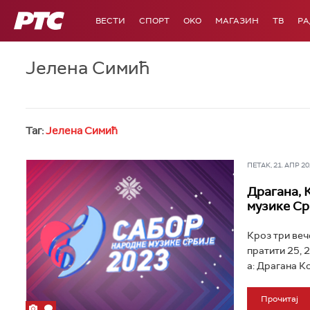
РТС
ВЕСТИ
СПОРТ
OKO
МАГАЗИН
ТВ
Р
Јелена Симић
Таг:
Јелена Симић
ПЕТАК, 21. АПР 202
Драгана, 
музике Ср
Кроз три веч
пратити 25, 2
а: Драгана К
Прочитај