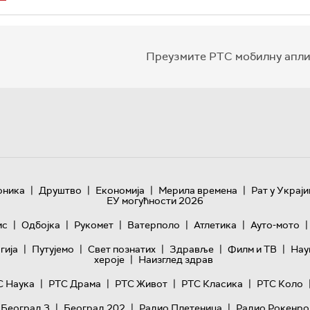
Преузмите РТС мобилну апли
|
|
|
|
оника
Друштво
Економија
Мерила времена
Рат у Украји
ЕУ могућности 2026
|
|
|
|
|
|
ис
Одбојка
Рукомет
Ватерполо
Атлетика
Ауто-мото
|
|
|
|
|
гијa
Путујемо
Свет познатих
Здравље
Филм и ТВ
Нау
|
хероје
Наизглед здрав
|
|
|
|
С Наука
РТС Драма
РТС Живот
РТС Класика
РТС Коло
|
|
|
 Београд 3
Београд 202
Радио Плетеница
Радио Рокенро