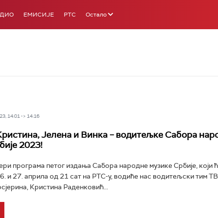
АДИО
ЕМИСИЈЕ
РТС
Остало
3, 14:01 -> 14:16
Кристина, Јелена и Винка – водитељке Сабора нар
бије 2023!
ери програма петог издања Сабора народне музике Србије, који 
6. и 27. априла од 21 сат на РТС-у, водиће нас водитељски тим Т
осјерина, Кристина Раденковић...