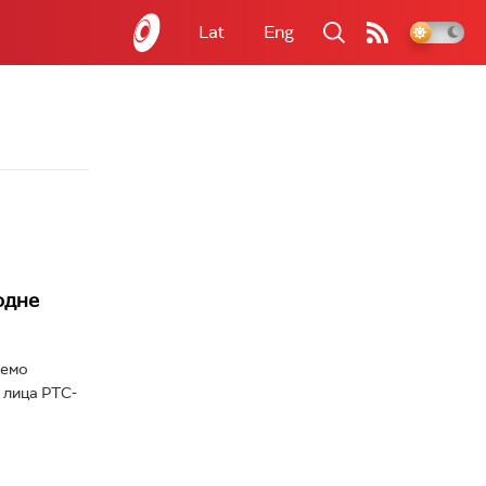
Lat
Eng
одне
ћемо
В лица РТС-