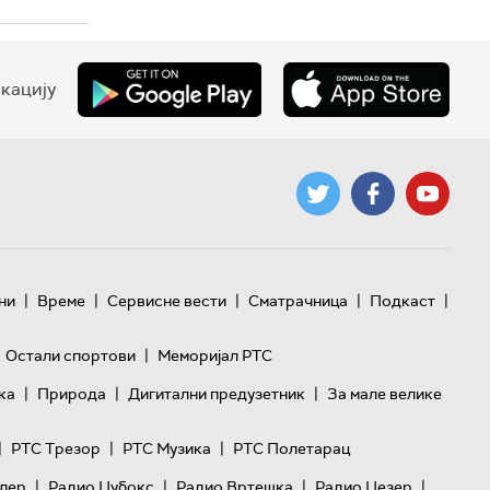
кацију
|
|
|
|
|
ни
Време
Сервисне вести
Сматрачница
Подкаст
|
Остали спортови
Меморијал РТС
|
|
|
ка
Природа
Дигитални предузетник
За мале велике
|
|
|
РТС Трезор
РТС Музика
РТС Полетарац
|
|
|
|
лер
Радио Џубокс
Радио Вртешка
Радио Џезер