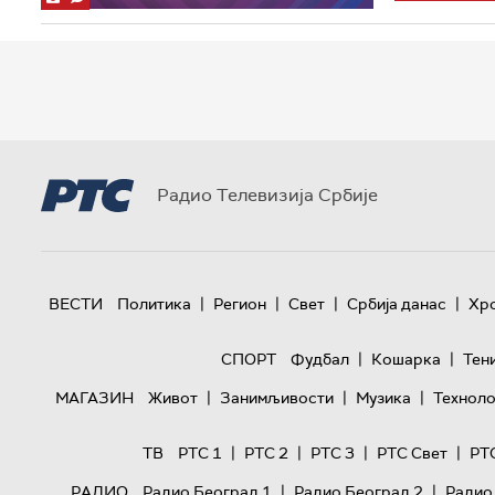
Радио Телевизија Србије
|
|
|
|
ВЕСТИ
Политика
Регион
Свет
Србија данас
Хр
|
|
СПОРТ
Фудбал
Кошарка
Тен
|
|
|
МАГАЗИН
Живот
Занимљивости
Музика
Техноло
|
|
|
|
ТВ
РТС 1
РТС 2
РТС 3
РТС Свет
РТ
|
|
РАДИО
Радио Београд 1
Радио Београд 2
Радио