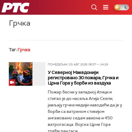
РТС
Грчка
Таг:
Грчка
ПОНЕДЕЉАК, 03. АВГ 2026, 06:57 -> 14:29
У Северној Македонији
регистровано 30 пожара; Грчка и
Црна Гора у борби из ваздуха
Пожар бесни у западној Атици и
стигао је до насеља Агија Скепи,
јављају грчки медији наводећи да је у
борби са ватреном стихијом
ангажовано седам авиона и 450
ватрогасаца. Војска Црне Горе
трећи дан гаси...