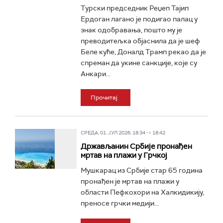
Турски председник Реџеп Тајип
Ердоган лагано је подигао палац у
знак одобравања, пошто му је
преводитељка објаснила да је шеф
Беле куће, Доналд Трамп рекао да је
спреман да укине санкције, које су
Анкари...
Прочитај
СРЕДА, 01. ЈУЛ 2026, 18:34 -> 18:42
Држављанин Србије пронађен
мртав на плажи у Грчкој
Мушкарац из Србије стар 65 година
пронађен је мртав на плажи у
области Пефкохори на Халкидикију,
преносе грчки медији...