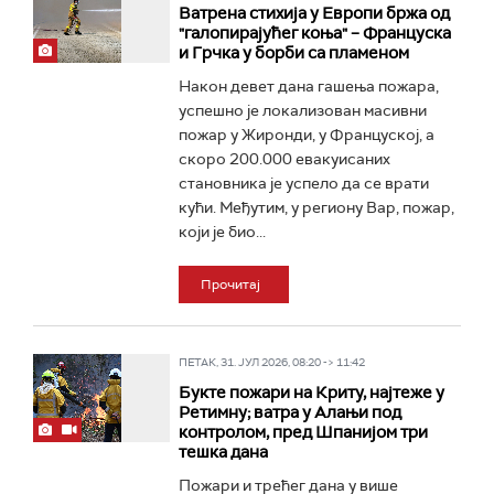
Ватрена стихија у Европи бржа од
"галопирајућег коња" – Француска
и Грчка у борби са пламеном
Након девет дана гашења пожара,
успешно је локализован масивни
пожар у Жиронди, у Француској, а
скоро 200.000 евакуисаних
становника је успело да се врати
кући. Међутим, у региону Вар, пожар,
који је био...
Прочитај
ПЕТАК, 31. ЈУЛ 2026, 08:20 -> 11:42
Букте пожари на Криту, најтеже у
Ретимну; ватра у Алањи под
контролом, пред Шпанијом три
тешка дана
Пожари и трећег дана у више