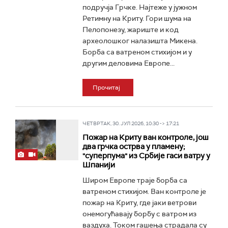
подручја Грчке. Најтеже у јужном
Ретимну на Криту. Гори шума на
Пелопонезу, жариште и код
археолошког налазишта Микена.
Борба са ватреном стихијом и у
другим деловима Европе...
Прочитај
ЧЕТВРТАК, 30. ЈУЛ 2026, 10:30 -> 17:21
Пожар на Криту ван контроле, још
два грчка острва у пламену;
"суперпума" из Србије гаси ватру у
Шпанији
Широм Европе траје борба са
ватреном стихијом. Ван контроле је
пожар на Криту, где јаки ветрови
онемогућавају борбу с ватром из
ваздуха. Током гашења страдала су