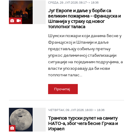
СРЕДА, 29. ЈУЛ 2026, 08:17 -> 18:36
Југ Европе и даље у борби са
великим пожарима – Француска и
Шпанија у страху од новог
топлотног таласа
Шумски пожари који данима бесне у
Француској и Шпанији и даље
представљају озбиљну претњу
упркос делимичној стабилизацији
ситуације на појединим подручјима, а
власти упозоравају да би нови
топлотни талас...
Прочитај
ЧЕТВРТАК, 09. ЈУЛ 2026, 18:00 -> 18:36
Трампов турски рулет на самиту
НАТО-а, због чега бесне Грчка и
Израел