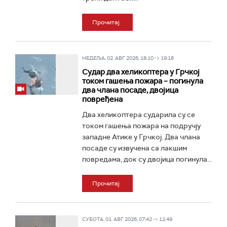
Прочитај
НЕДЕЉА, 02. АВГ 2026, 18:10 -> 19:18
Судар два хеликоптера у Грчкој
током гашења пожара – погинула
два члана посаде, двојица
повређена
Два хеликоптера сударила су се
током гашења пожара на подручју
западне Атике у Грчкој. Два члана
посаде су извучена са лакшим
повредама, док су двојица погинула...
Прочитај
СУБОТА, 01. АВГ 2026, 07:42 -> 12:49