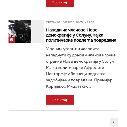
Прочитај
СРЕДА, 01. ЈУЛ 2026, 16:05 -> 22:03
Напади на чланове Нове
демократије у Солуну, мајка
политичарке подлегла повредама
У раним јутарњим часовима
нападнути су домови чланова грчке
странке Нова демократија у Солун.
Мајка политичарке Афродите
Несторе је у болници подлегла
задобијеним повредама. Премијер
Киријакос Мицотакис...
Прочитај
>