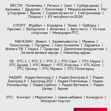
|
|
|
|
ВЕСТИ
Политика
Регион
Свет
Србија данас
|
|
|
|
Хроника
Друштво
Економија
Мерила времена
Рат
|
|
|
|
у Украјини
Време
Сервисне вести
Сматрачница
|
Подкаст
ЕУ могућности 2026
|
|
|
|
СПОРТ
Фудбал
Кошарка
Тенис
Одбојка
|
|
|
|
Рукомет
Ватерполо
Атлетика
Ауто-мото
Остали
|
спортови
Меморијал РТС
|
|
|
МАГАЗИН
Живот
Занимљивости
Музика
|
|
|
|
Технологијa
Путујемо
Свет познатих
Здравље
|
|
|
|
Филм и ТВ
Наука
Природа
Дигитални предузетник
|
За мале велике хероје
Наизглед здрав
|
|
|
|
|
ТВ
РТС 1
РТС 2
РТС 3
РТС Свет
РТС Наука
|
|
|
|
РТС Драма
РТС Живот
РТС Класика
РТС Коло
|
|
РТС Трезор
РТС Музика
РТС Полетарац
|
|
РАДИО
Радио Београд 1
Радио Београд 2
Радио
|
|
|
Београд 3
Београд 202
Радио Плетеница
Радио
|
|
|
Рокенролер
Радио Џубокс
Радио Вртешка
Радио
|
Џезер
Архив
|
|
|
|
РТС
Контакт
Маркетинг
Јавне набавке
Конкурси
Интернет портал