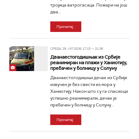
тројица ватрогасаца. Пожари на још
два...
Прочитај
СРЕДА, 29. ЈУЛ 2026, 17:15 -> 21:36
Дванаестогодишњак из Србије
реанимиран на плажи у Ханиотију,
пребачен у болницу у Солуну
Дванаестогодишњи дечак из Србије
извучен је без свести из мора у
Ханиотију. Након што су га спасиоци
успешно реанимирали, дечак је
пребачен у болницу у Солуну...
Прочитај