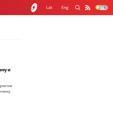
Lat
Eng
зму и
иректне
ечаној