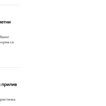
метни
рбаног
тформа са
и прилив
туристичка