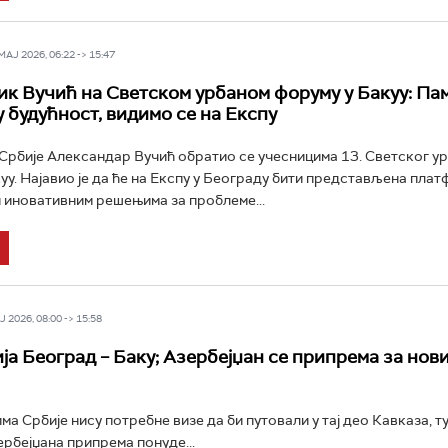
Ј 2026, 06:22 -> 15:47
к Вучић на Светском урбаном форуму у Бакуу: Па
у будућност, видимо се на Експу
рбије Александар Вучић обратио се учесницима 13. Светског у
уу. Најавио је да ће на Експу у Београду бити представљена пла
 иновативним решењима за проблеме...
 2026, 08:00 -> 15:58
ја Београд – Баку; Азербејџан се припрема за нов
ма Србије нису потребне визе да би путовали у тај део Кавказа, 
ербејџана припрема понуде...