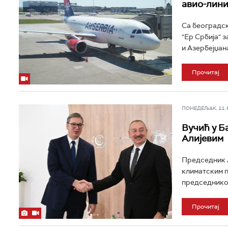
авио-лини
Са београдск
"Ер Србија" 
и Азербејџана
Прочитај
ПОНЕДЕЉАК, 11. НО
Вучић у Б
Алијевим
Председник А
климатским п
председником
Прочитај