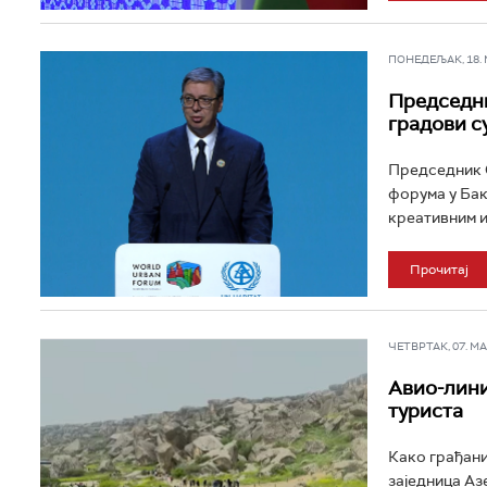
ПОНЕДЕЉАК, 18. МА
Председни
градови с
Председник С
форума у Бак
креативним и
Прочитај
ЧЕТВРТАК, 07. МАЈ
Авио-лини
туриста
Како грађани
заједница Аз