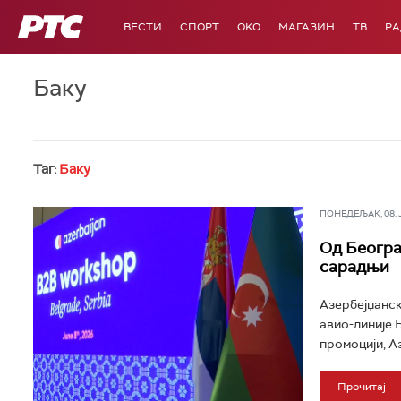
РТС
ВЕСТИ
СПОРТ
OKO
МАГАЗИН
ТВ
Р
Баку
Таг:
Баку
ПОНЕДЕЉАК, 08. ЈУ
Од Београд
сарадњи
Азербејџанск
авио-линије 
промоцији, Аз
Прочитај