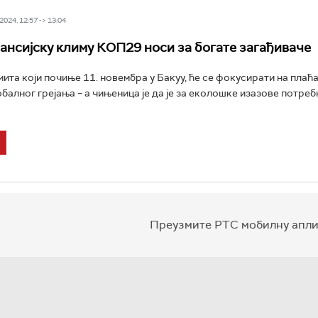
024, 12:57 -> 13:04
ансијску климу КОП29 носи за богате загађиваче
ита који почиње 11. новембра у Бакуу, ће се фокусирати на плаћ
балног грејања – а чињеница је да је за еколошке изазове потре
Преузмите РТС мобилну апли