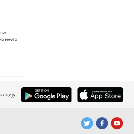
ање
бно много
кацију