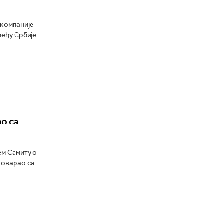
 компаније
међу Србије
о са
ем Самиту о
говарао са