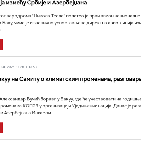
ја између Србије и Азербејџана
ог аеродрома "Никола Тесла" полетео је први авион националне
за Баку, чиме је и званично успостављена директна авио-линија из
...
В 2024, 11:28 -> 13:58
акуу на Самиту о климатским променама, разговара
лександар Вучић борави у Бакуу, где ће учествовати на годишњ
роменама КОП29 у организацији Уједињених нација. Данас је раз
 Азербејџана Илхамом...