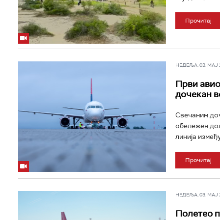
Прочитај
НЕДЕЉА, 03. МАЈ 2
Први авио
дочекан в
Свечаним доч
обележен дол
линија између
Прочитај
НЕДЕЉА, 03. МАЈ 2
Полетео п