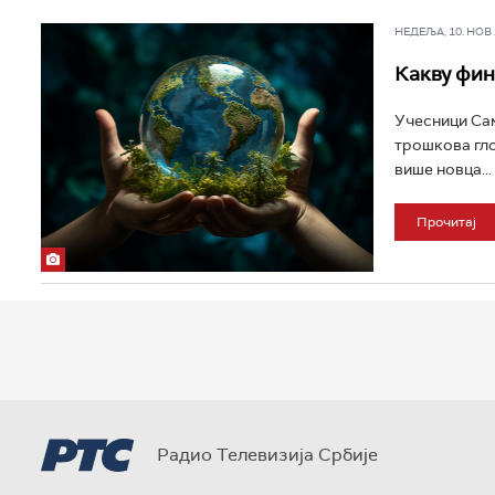
НЕДЕЉА, 10. НОВ 2
Какву фин
Учесници Сам
трошкова гло
више новца...
Прочитај
Радио Телевизија Србије