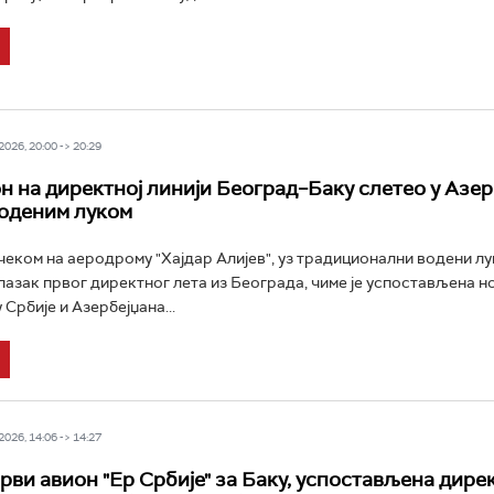
026, 20:00 -> 20:29
н на директној линији Београд–Баку слетео у Азер
оденим луком
еком на аеродрому "Хајдар Алијев", уз традиционални водени лук,
азак првог директног лета из Београда, чиме је успостављена н
 Србије и Азербејџана...
026, 14:06 -> 14:27
рви авион "Ер Србије" за Баку, успостављена дире