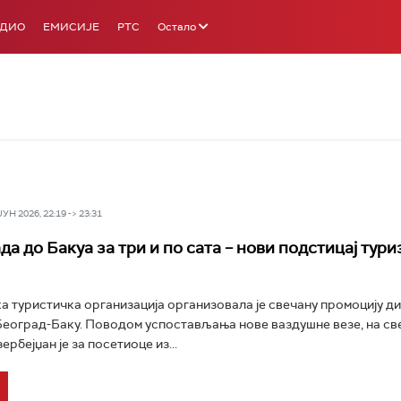
АДИО
ЕМИСИЈЕ
РТС
Остало
Н 2026, 22:19 -> 23:31
а до Бакуа за три и по сата – нови подстицај тури
а туристичка организација организовала је свечану промоцију д
Београд-Баку. Поводом успостављања нове ваздушне везе, на св
ербејџан је за посетиоце из...