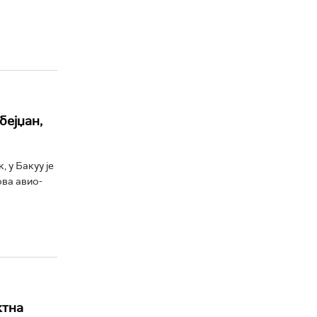
бејџан,
 у Бакуу је
ова авио-
ктна