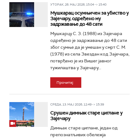
УТОРАК, 26. МАЈ 2026, 15:04 -> 15:40
Мушкарац осумњичен за убиство у
Зајечару, одређено му
задржавање до 48 сати
Мушкарцу С. З. (1988) из Зајечара
одређено је задржавање до 48 сати
због сумње да је умешан у смрт С. М.
(1978) из села Звездан код Зајечара,
потврђено је из Вишег јавног
тужилаштва у Зајечару...
Прочитај
СРЕДА, 13. МАЈ 2026, 12:49 -> 15:39
Срушен димњак старе циглане у
Зајечару
Димњак старе циглане, један од
препознатљивих обележја