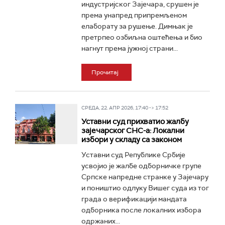
индустријског Зајечара, срушен је
према унапред припремљеном
елаборату за рушење. Димњак је
претрпео озбиљна оштећења и био
нагнут према јужној страни...
Прочитај
СРЕДА, 22. АПР 2026, 17:40 -> 17:52
Уставни суд прихватио жалбу
зајечарског СНС-а: Локални
избори у складу са законом
Уставни суд Републике Србије
усвојио је жалбе одборничке групе
Српске напредне странке у Зајечару
и поништио одлуку Вишег суда из тог
града о верификацији мандата
одборника после локалних избора
одржаних...