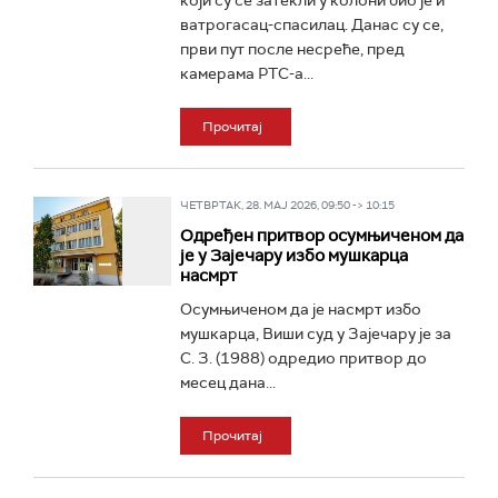
који су се затекли у колони био је и
ватрогасац-спасилац. Данас су се,
први пут после несреће, пред
камерама РТС-а...
Прочитај
ЧЕТВРТАК, 28. МАЈ 2026, 09:50 -> 10:15
Одређен притвор осумњиченом да
је у Зајечару избо мушкарца
насмрт
Осумњиченом да је насмрт избо
мушкарца, Виши суд у Зајечару је за
С. З. (1988) одредио притвор до
месец дана...
Прочитај