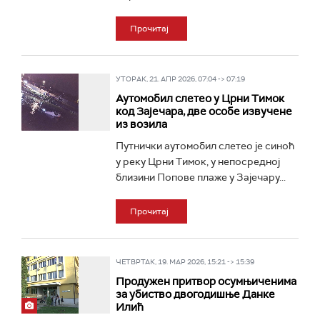
Прочитај
УТОРАК, 21. АПР 2026, 07:04 -> 07:19
Аутомобил слетео у Црни Тимок
код Зајечара, две особе извучене
из возила
Путнички аутомобил слетео је синоћ
у реку Црни Тимок, у непосредној
близини Попове плаже у Зајечару...
Прочитај
ЧЕТВРТАК, 19. МАР 2026, 15:21 -> 15:39
Продужен притвор осумњиченима
за убиство двогодишње Данке
Илић