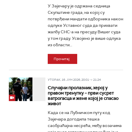
У Зајечару је одржана седница
Скупштине града, на којој су
потврђени мандати одборника након
одлуке Уставног суда да прихвати
жалбу СНС-а на пресуду Вишег суда
у том граду. Усвојено је више одлука
из области...
Прочитај
УТОРАК, 16. ЈУН 2026, 20:01 -> 21:24
Случајни пролазник, херој у
правом тренутку – први сусрет
ватрогасца и жене којој је спасао
живот
Када се на Лубничком путу код
Зајечара догодила тешка
саобраћајна несрећа, међу возачима