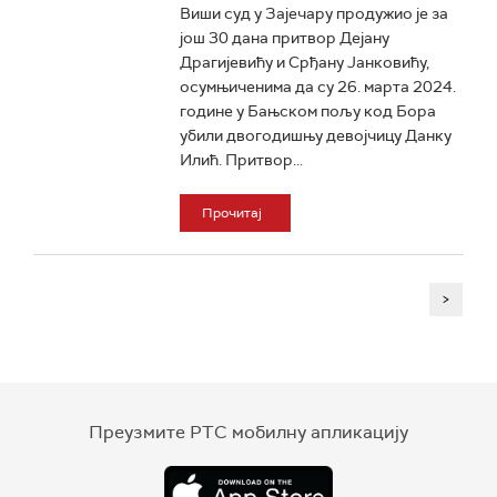
Виши суд у Зајечару продужио је за
још 30 дана притвор Дејану
Драгијевићу и Срђану Јанковићу,
осумњиченима да су 26. марта 2024.
године у Бањском пољу код Бора
убили двогодишњу девојчицу Данку
Илић. Притвор...
Прочитај
>
Преузмите РТС мобилну апликацију