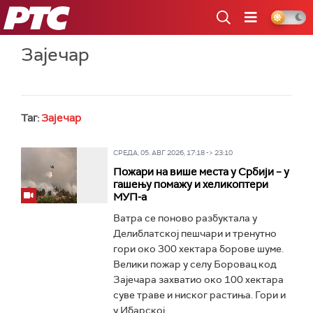
РТС
Зајечар
Таг:
Зајечар
СРЕДА, 05. АВГ 2026, 17:18 -> 23:10
Пожари на више места у Србији – у
гашењу помажу и хеликоптери
МУП-а
Ватра се поново разбуктала у
Делиблатској пешчари и тренутно
гори око 300 хектара борове шуме.
Велики пожар у селу Боровац код
Зајечара захватио око 100 хектара
суве траве и ниског растиња. Гори и
у Ибарској...