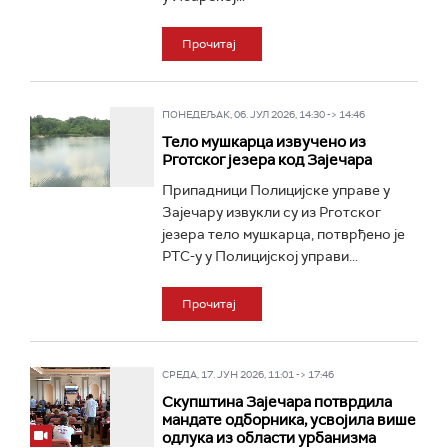
Прочитај
ПОНЕДЕЉАК, 06. ЈУЛ 2026, 14:30 -> 14:46
Тело мушкарца извучено из
Рготског језера код Зајечара
Припадници Полицијске управе у
Зајечару извукли су из Рготског
језера тело мушкарца, потврђено је
РТС-у у Полицијској управи...
Прочитај
СРЕДА, 17. ЈУН 2026, 11:01 -> 17:46
Скупштина Зајечара потврдила
мандате одборника, усвојила више
одлука из области урбанизма