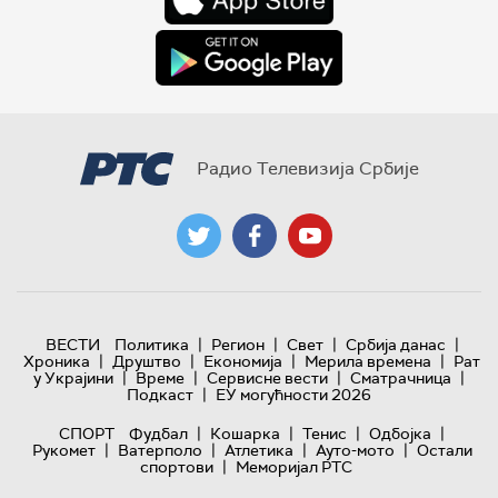
Радио Телевизија Србије
|
|
|
|
ВЕСТИ
Политика
Регион
Свет
Србија данас
|
|
|
|
Хроника
Друштво
Економија
Мерила времена
Рат
|
|
|
|
у Украјини
Време
Сервисне вести
Сматрачница
|
Подкаст
ЕУ могућности 2026
|
|
|
|
СПОРТ
Фудбал
Кошарка
Тенис
Одбојка
|
|
|
|
Рукомет
Ватерполо
Атлетика
Ауто-мото
Остали
|
спортови
Меморијал РТС