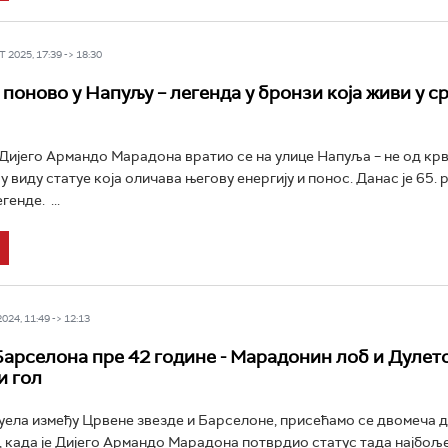
 2025, 17:39 -> 18:30
поново у Напуљу – легенда у бронзи која живи у с
 Дијего Армандо Марадона вратио се на улице Напуља – не од крв
 у виду статуе која оличава његову енергију и понос. Данас је 65.
енде. ...
24, 11:49 -> 12:13
Барселона пре 42 године - Марадонин лоб и Дулет
и гол
уела између Црвене звезде и Барселоне, присећамо се двомеча д
, када је Дијего Армандо Марадона потврдио статус тада најбољ