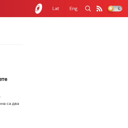
Lat
Eng
ете
у
она са два