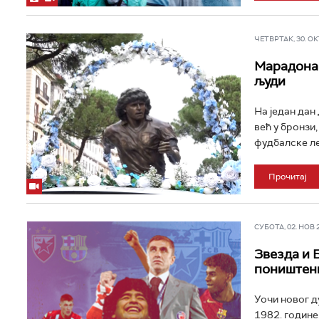
ЧЕТВРТАК, 30. ОКТ
Марадона 
људи
На један дан
већ у бронзи,
фудбалске лег
Прочитај
СУБОТА, 02. НОВ 20
Звезда и 
поништен
Уочи новог д
1982. године