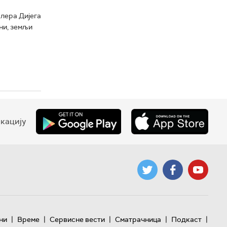
лера Дијега
ни, земљи
кацију
|
|
|
|
|
ни
Време
Сервисне вести
Сматрачница
Подкаст