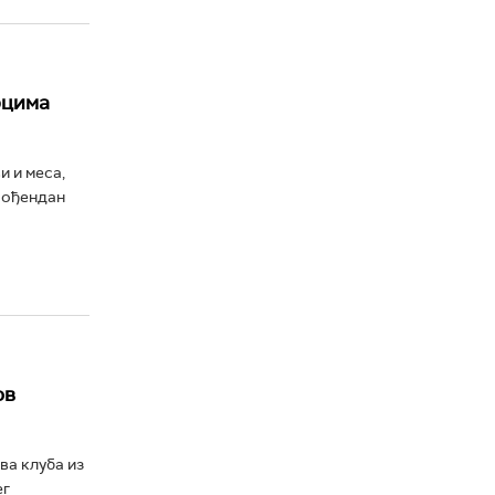
рцима
и и меса,
 рођендан
ов
ва клуба из
ег