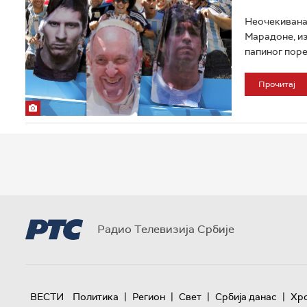
Неочекивана 
Марадоне, из
папиног порек
Прочитај
Радио Телевизија Србије
|
|
|
|
ВЕСТИ
Политика
Регион
Свет
Србија данас
Хр