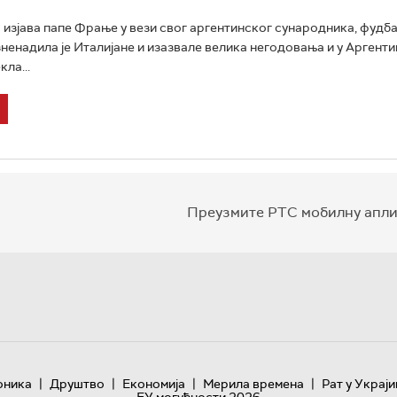
изјава папе Фрање у вези свог аргентинског сународника, фудба
ненадила је Италијане и изазвале велика негодовања и у Аргенти
ла...
Преузмите РТС мобилну апли
|
|
|
|
оника
Друштво
Економија
Мерила времена
Рат у Украји
ЕУ могућности 2026