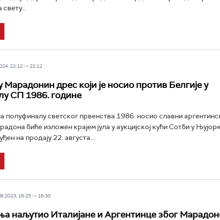
свету...
24, 22:12 -> 22:12
у Марадонин дрес који је носио против Белгије у
у СП 1986. године
 на полуфиналу светског првенства 1986. носио славни аргентинс
адона биће изложен крајем јула у аукцијској кући Сотби у Њујорк
ђен на продају 22. августа...
 2023, 16:25 -> 16:30
а наљутио Италијане и Аргентинце због Марадон