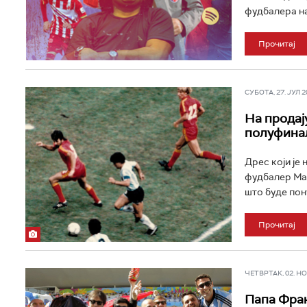
фудбалера на 
Прочитај
СУБОТА, 27. ЈУЛ 20
На продај
полуфинал
Дрес који је
фудбалер Мар
што буде пону
Прочитај
ЧЕТВРТАК, 02. НОВ
Папа Фрањ