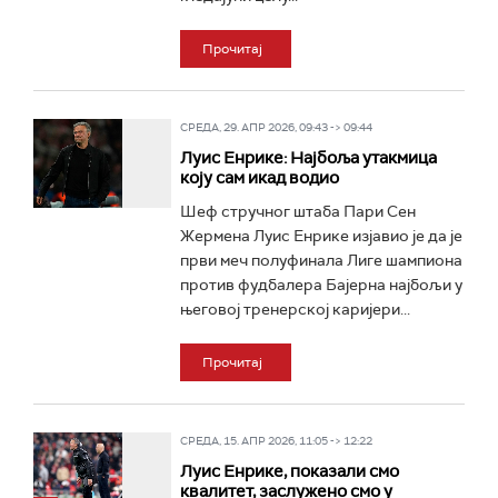
Прочитај
СРЕДА, 29. АПР 2026, 09:43 -> 09:44
Луис Енрике: Најбоља утакмица
коју сам икад водио
Шеф стручног штаба Пари Сен
Жермена Луис Енрике изјавио је да је
први меч полуфинала Лиге шампиона
против фудбалера Бајерна најбољи у
његовој тренерској каријери...
Прочитај
СРЕДА, 15. АПР 2026, 11:05 -> 12:22
Луис Енрике, показали смо
квалитет, заслужено смо у