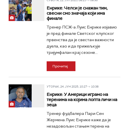
СУБОТА, 12. ЈУЛ 2025, 08:25 -> 08:36
Енрике: Челси је снажан тим,
свесни смо значаја који има
финале
Тренер ПСЖ-а Луис Енрике изјавио
је пред финале Светског клупског
првенства да је свестан важности
дуела, као и да прижељкује
тријумфалан крај сезоне...
Прочитај
УТОРАК, 24. ЈУН 2025, 10:27 -> 10:38
Енрике: У Америци играмо на
теренима на којима лопта личи на
зеца
Тренер фудбалера Пари Сен
Жермена Луис Енрике каже да је
незадовољан стањем терена на