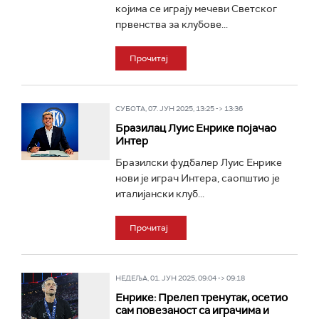
којима се играју мечеви Светског
првенства за клубове...
Прочитај
СУБОТА, 07. ЈУН 2025, 13:25 -> 13:36
Бразилац Луис Енрике појачао
Интер
Бразилски фудбалер Луис Енрике
нови је играч Интера, саопштио је
италијански клуб...
Прочитај
НЕДЕЉА, 01. ЈУН 2025, 09:04 -> 09:18
Енрике: Прелеп тренутак, осетио
сам повезаност са играчима и