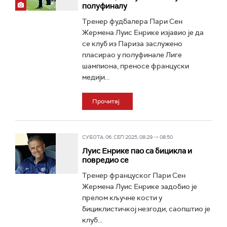
полуфиналу
Тренер фудбалера Пари Сен
Жермена Луис Енрике изјавио је да
се клуб из Париза заслужено
пласирао у полуфинале Лиге
шампиона, преносе француски
медији...
Прочитај
СУБОТА, 06. СЕП 2025, 08:29 -> 08:50
Луис Енрике пао са бицикла и
повредио се
Тренер француског Пари Сен
Жермена Луис Енрике задобио је
прелом кључне кости у
бициклистичкој незгоди, саопштио је
клуб...