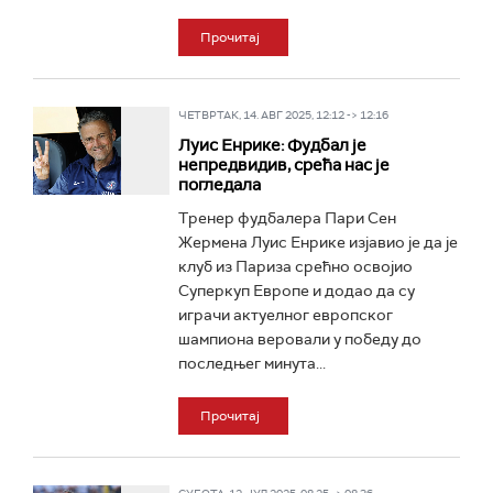
Прочитај
ЧЕТВРТАК, 14. АВГ 2025, 12:12 -> 12:16
Луис Енрике: Фудбал је
непредвидив, срећа нас је
погледала
Тренер фудбалера Пари Сен
Жермена Луис Енрике изјавио је да је
клуб из Париза срећно освојио
Суперкуп Европе и додао да су
играчи актуелног европског
шампиона веровали у победу до
последњег минута...
Прочитај