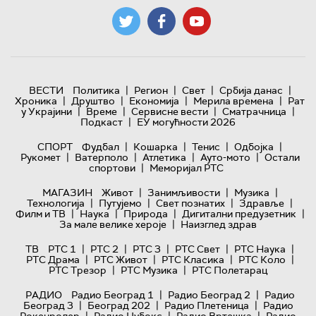
|
|
|
|
ВЕСТИ
Политика
Регион
Свет
Србија данас
|
|
|
|
Хроника
Друштво
Економија
Мерила времена
Рат
|
|
|
|
у Украјини
Време
Сервисне вести
Сматрачница
|
Подкаст
ЕУ могућности 2026
|
|
|
|
СПОРТ
Фудбал
Кошарка
Тенис
Одбојка
|
|
|
|
Рукомет
Ватерполо
Атлетика
Ауто-мото
Остали
|
спортови
Меморијал РТС
|
|
|
МАГАЗИН
Живот
Занимљивости
Музика
|
|
|
|
Технологијa
Путујемо
Свет познатих
Здравље
|
|
|
|
Филм и ТВ
Наука
Природа
Дигитални предузетник
|
За мале велике хероје
Наизглед здрав
|
|
|
|
|
ТВ
РТС 1
РТС 2
РТС 3
РТС Свет
РТС Наука
|
|
|
|
РТС Драма
РТС Живот
РТС Класика
РТС Коло
|
|
РТС Трезор
РТС Музика
РТС Полетарац
|
|
РАДИО
Радио Београд 1
Радио Београд 2
Радио
|
|
|
Београд 3
Београд 202
Радио Плетеница
Радио