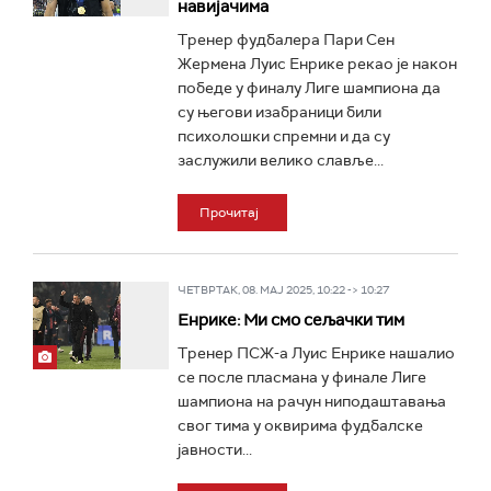
навијачима
Тренер фудбалера Пари Сен
Жермена Луис Енрике рекао је након
победе у финалу Лиге шампиона да
су његови изабраници били
психолошки спремни и да су
заслужили велико славље...
Прочитај
ЧЕТВРТАК, 08. МАЈ 2025, 10:22 -> 10:27
Енрике: Ми смо сељачки тим
Тренер ПСЖ-а Луис Енрике нашалио
се после пласмана у финале Лиге
шампиона на рачун ниподаштавања
свог тима у оквирима фудбалске
јавности...