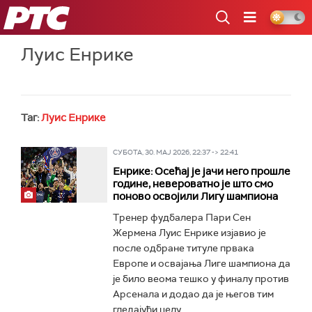
РТС
Луис Енрике
Таг:
Луис Енрике
СУБОТА, 30. МАЈ 2026, 22:37 -> 22:41
Енрике: Осећај је јачи него прошле
године, невероватно је што смо
поново освојили Лигу шампиона
Тренер фудбалера Пари Сен
Жермена Луис Енрике изјавио је
после одбране титуле првака
Европе и освајања Лиге шампиона да
је било веома тешко у финалу против
Арсенала и додао да је његов тим
гледајући целу...