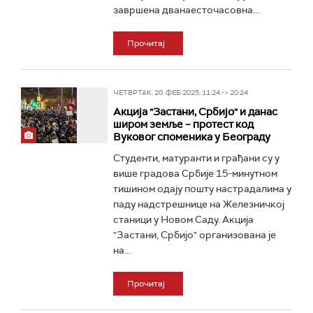
завршена дванаесточасовна...
Прочитај
ЧЕТВРТАК, 20. ФЕБ 2025, 11:24 -> 20:24
Акција "Застани, Србијо" и данас
широм земље – протест код
Вуковог споменика у Београду
Студенти, матуранти и грађани су у
више градова Србије 15-минутном
тишином одају пошту настрадалима у
паду надстрешнице на Железничкој
станици у Новом Саду. Акција
"Застани, Србијо" организована је
на...
Прочитај