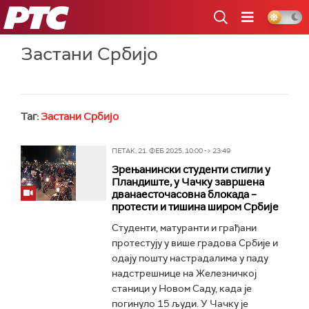
РТС
Застани Србијо
Таг:
Застани Србијо
ПЕТАК, 21. ФЕБ 2025, 10:00 -> 23:49
Зрењанински студенти стигли у
Пландиште, у Чачку завршена
дванаесточасовна блокада –
протести и тишина широм Србије
Студенти, матуранти и грађани
протестују у више градова Србије и
одају пошту настрадалима у паду
надстрешнице на Железничкој
станици у Новом Саду, када је
погинуло 15 људи. У Чачку је