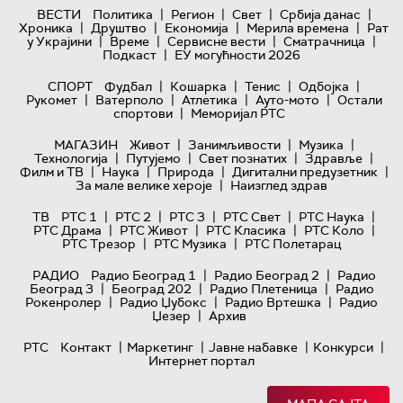
|
|
|
|
ВЕСТИ
Политика
Регион
Свет
Србија данас
|
|
|
|
Хроника
Друштво
Економија
Мерила времена
Рат
|
|
|
|
у Украјини
Време
Сервисне вести
Сматрачница
|
Подкаст
ЕУ могућности 2026
|
|
|
|
СПОРТ
Фудбал
Кошарка
Тенис
Одбојка
|
|
|
|
Рукомет
Ватерполо
Атлетика
Ауто-мото
Остали
|
спортови
Меморијал РТС
|
|
|
МАГАЗИН
Живот
Занимљивости
Музика
|
|
|
|
Технологијa
Путујемо
Свет познатих
Здравље
|
|
|
|
Филм и ТВ
Наука
Природа
Дигитални предузетник
|
За мале велике хероје
Наизглед здрав
|
|
|
|
|
ТВ
РТС 1
РТС 2
РТС 3
РТС Свет
РТС Наука
|
|
|
|
РТС Драма
РТС Живот
РТС Класика
РТС Коло
|
|
РТС Трезор
РТС Музика
РТС Полетарац
|
|
РАДИО
Радио Београд 1
Радио Београд 2
Радио
|
|
|
Београд 3
Београд 202
Радио Плетеница
Радио
|
|
|
Рокенролер
Радио Џубокс
Радио Вртешка
Радио
|
Џезер
Архив
|
|
|
|
РТС
Контакт
Маркетинг
Јавне набавке
Конкурси
Интернет портал